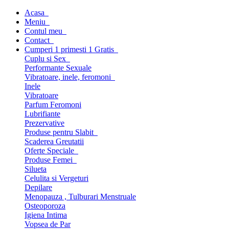
Acasa
Meniu
Contul meu
Contact
Cumperi 1 primesti 1 Gratis
Cuplu si Sex
Performante Sexuale
Vibratoare, inele, feromoni
Inele
Vibratoare
Parfum Feromoni
Lubrifiante
Prezervative
Produse pentru Slabit
Scaderea Greutatii
Oferte Speciale
Produse Femei
Silueta
Celulita si Vergeturi
Depilare
Menopauza , Tulburari Menstruale
Osteoporoza
Igiena Intima
Vopsea de Par