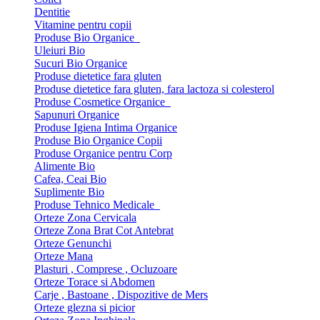
Dentitie
Vitamine pentru copii
Produse Bio Organice
Uleiuri Bio
Sucuri Bio Organice
Produse dietetice fara gluten
Produse dietetice fara gluten, fara lactoza si colesterol
Produse Cosmetice Organice
Sapunuri Organice
Produse Igiena Intima Organice
Produse Bio Organice Copii
Produse Organice pentru Corp
Alimente Bio
Cafea, Ceai Bio
Suplimente Bio
Produse Tehnico Medicale
Orteze Zona Cervicala
Orteze Zona Brat Cot Antebrat
Orteze Genunchi
Orteze Mana
Plasturi , Comprese , Ocluzoare
Orteze Torace si Abdomen
Carje , Bastoane , Dispozitive de Mers
Orteze glezna si picior