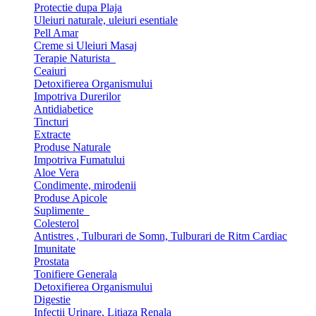
Protectie dupa Plaja
Uleiuri naturale, uleiuri esentiale
Pell Amar
Creme si Uleiuri Masaj
Terapie Naturista
Ceaiuri
Detoxifierea Organismului
Impotriva Durerilor
Antidiabetice
Tincturi
Extracte
Produse Naturale
Impotriva Fumatului
Aloe Vera
Condimente, mirodenii
Produse Apicole
Suplimente
Colesterol
Antistres , Tulburari de Somn, Tulburari de Ritm Cardiac
Imunitate
Prostata
Tonifiere Generala
Detoxifierea Organismului
Digestie
Infectii Urinare, Litiaza Renala