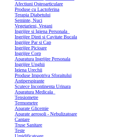
Afectiuni Osteoarticulare
Produse cu Lactoferina
Terapia Diabetului
Seminte, Nuci
Vegetarieni, Vegani
Ingrijire si Igiena Personala
Ingrijire Dinti si Cavitate Bucala
Ingrijire Par si Cap
Ingrijire Picioare
Ingrijire Corp
Aparatura Ingrijire Personala
Ingrijire Unghii
Igiena Urechii
Produse Impotriva Sforaitului
Antiperspirante
Scutece Incontinenta Urinara
Aparatura Medicala
Tensiometre
Termometre
Aparate Glicemie
Aparate aerosoli - Nebulizatoare
Cantare
Truse Sanitare
Teste
Umidificatoare