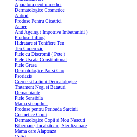
Aparatura pentru medici
Dermatologice Cosmetice
Antirid
Produse Pentru Cicatrici
Acnee
Anti Ageing ( Impotriva Imbatranirii )
Produse Lifting
Hidratare si Tonifiere Ten
Ten Cuperozic
Piele cu Discromii ( Pete )
Piele Uscata Constitutional
Piele Grasa
Dermatologice Par si Cap
Psoriazis
Creme si Lotiuni Dermatologice
Tratament Negi si Bataturi
Demachiante
Piele Sensibila
Mama si copilul
Produse pentru Perioada Sarcinii
Cosmetice Copii
Dermatologice Copii si Nou Nascuti
Biberoane, Incalzitoare, Sterilizatoare
Mama care Alapteaza
Colici