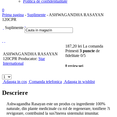
Politica de confidentialitate
0
Prima pagina
-
Suplimente
- ASHWAGANDHA RASAYAN
120CPR
Suplimente
187,20
lei
La comanda
Primesti
3 puncte
de
ASHWAGANDHA RASAYAN
fidelitate
0
/5
120CPR
Producator:
Star
International
0
review-uri
Adauga in cos
Comanda telefonica
Adauga in wishlist
Descriere
Ashwagandha Rasayan este un produs cu ingrediente 100%
naturale, din plante medicinale cu rol de regenerare, tonifiere ?i
revigorare, contribuind la sus?inerea sistemului imunitar.