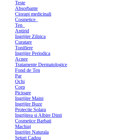
Teste
Absorbante
Ciorapi medicinali
Cosmetice
Ten
Antirid
Ingrijire Zilnica
Curatare
Tonifiere
Ingrijire Periodica
Acnee
Tratamente Dermatologice
Fond de Ten
Par
Ochi
Corp
Picioare
Ingrijire Maini
Ingrijire Buze
Protectie Solara
Ingrijirea si Albire Dinti
Cosmetice Barbati
Machiaj
Ingrijire Naturala
Seturi Cadou