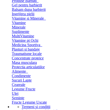
Produse Barbati
Gel pentru barbierit
Balsam dupa barbierit
Ingrijirea pielii
Vitamine si Minerale
Vitamine
Minerale
Suplimente
MultiVitamine
Vitamine pt Ochi
Medicina Sportiva
Plasturi si bandaje
Traumatisme locale
Concentrate proteice
Masa musculara
Protectia articulatiilor
Alimente
Condimente
Sucuri Lapte
Ceareale
Legume Fructe
Ulei
Seminte
Fructe Legume Uscate
Termeni si conditii