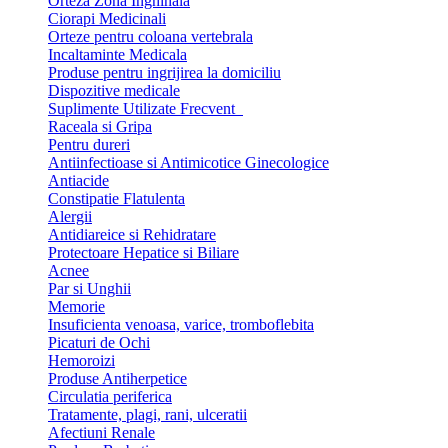
Orteza Zona Inghinala
Ciorapi Medicinali
Orteze pentru coloana vertebrala
Incaltaminte Medicala
Produse pentru ingrijirea la domiciliu
Dispozitive medicale
Suplimente Utilizate Frecvent
Raceala si Gripa
Pentru dureri
Antiinfectioase si Antimicotice Ginecologice
Antiacide
Constipatie Flatulenta
Alergii
Antidiareice si Rehidratare
Protectoare Hepatice si Biliare
Acnee
Par si Unghii
Memorie
Insuficienta venoasa, varice, tromboflebita
Picaturi de Ochi
Hemoroizi
Produse Antiherpetice
Circulatia periferica
Tratamente, plagi, rani, ulceratii
Afectiuni Renale