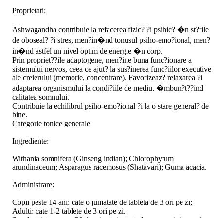
Proprietati:
Ashwagandha contribuie la refacerea fizic? ?i psihic? �n st?rile
de oboseal? ?i stres, men?in�nd tonusul psiho-emo?ional, men?
in�nd astfel un nivel optim de energie �n corp.
Prin propriet??ile adaptogene, men?ine buna func?ionare a
sistemului nervos, ceea ce ajut? la sus?inerea func?iilor executive
ale creierului (memorie, concentrare). Favorizeaz? relaxarea ?i
adaptarea organismului la condi?iile de mediu, �mbun?t??ind
calitatea somnului.
Contribuie la echilibrul psiho-emo?ional ?i la o stare general? de
bine.
Categorie tonice generale
Ingrediente:
Withania somnifera (Ginseng indian); Chlorophytum
arundinaceum; Asparagus racemosus (Shatavari); Guma acacia.
Administrare:
Copii peste 14 ani: cate o jumatate de tableta de 3 ori pe zi;
Adulti: cate 1-2 tablete de 3 ori pe zi.