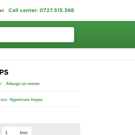
Call center: 0727.515.368
act
Contul meu
Cosul meu
PS
i
Adauga un review
ator:
Hypericum Impex
buc