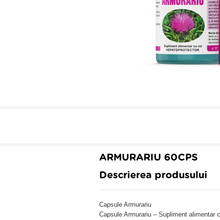
Cumpara de minim 299 lei
din farmaci
ARMURARIU 60CPS
Descrierea produsului
Capsule Armurariu
Capsule Armurariu – Supliment alimentar cu 