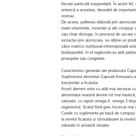
fiecare particulă suspendată. În acest fel, 
enterică a acesteia, deosebit de importantă
stomac.
De aceea, pulberea obținută prin atomizare
toate vitaminele, minerale și alți compuși 
sau chiar distruge, în procesul de uscare 
extracție prin atomizare, se obține un prod
cărui matrice nutrițional-informațională est
biodisponibil, în el regăsindu-se atât parte
proaspete sau congelate.
Caracteristici generale ale produsului Cap
Suplimentul alimentar Capsule Armurariu e
funcționări a ficatului.
Acest demers este cu atât mai necesar cu câ
alimentația noastră devine tot mai haotică, 
saturate, cu raport omega 6: omega 3 dispro
organismul, ficatul fiind greu încercat mai 
Curele cu suplimente pe bază de compuși bi
la nivelul ficatului și stimulatoare la nivelu
naturale în această situație.