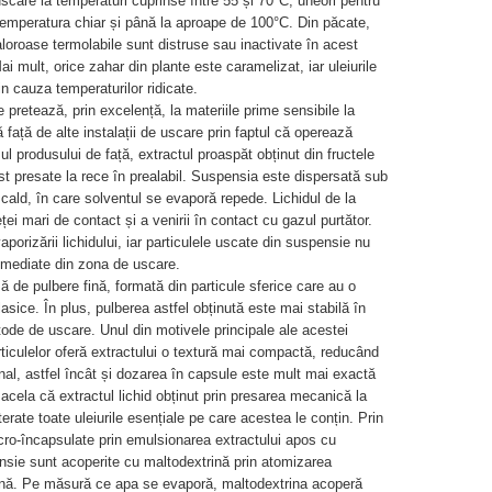
scare la temperaturi cuprinse între 55 și 70°C; uneori pentru
temperatura chiar și până la aproape de 100°C. Din păcate,
loroase termolabile sunt distruse sau inactivate în acest
ai mult, orice zahar din plante este caramelizat, iar uleiurile
in cauza temperaturilor ridicate.
 pretează, prin excelență, la materiile prime sensibile la
 față de alte instalații de uscare prin faptul că operează
zul produsului de față, extractul proaspăt obținut din fructele
t presate la rece în prealabil. Suspensia este dispersată sub
 cald, în care solventul se evaporă repede. Lichidul de la
ei mari de contact și a venirii în contact cu gazul purtător.
aporizării lichidului, iar particulele uscate din suspensie nu
 imediate din zona de uscare.
 de pulbere fină, formată din particule sferice care au o
sice. În plus, pulberea astfel obținută este mai stabilă în
tode de uscare. Unul din motivele principale ale acestei
articulelor oferă extractului o textură mai compactă, reducând
final, astfel încât și dozarea în capsule este mult mai exactă
acela că extractul lichid obținut prin presarea mecanică la
erate toate uleiurile esențiale pe care acestea le conțin. Prin
icro-încapsulate prin emulsionarea extractului apos cu
ensie sunt acoperite cu maltodextrină prin atomizarea
rină. Pe măsură ce apa se evaporă, maltodextrina acoperă