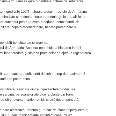
psule Armurariu asigură o cantitate optimă de substanțe
site ingrediente 100% naturale precum fructele de Armurariu
 neiradiate și necontaminate cu metale grele sau alt fel de
ost conceput pentru a avea o acțiune: detoxifiantă, de
r biliare, hepato-regeneratoare, hepato-protectoare și
prietăți benefice ale silimarinei:
ul de Armurariu. Aceasta contribuie la blocarea intrării
stimulând totodată și sinteza proteinelor ce ajută la regenerarea
să, cu o cantitate suficientă de lichid, timp de maximum 3
rariu se poate relua.
ibilitate la oricare dintre ingredientele produsului.
de sarcină, persoanelor alergice la plante din Fam.
de chist ovarian, endometrită, ciroză decompensată.
 care alăptează, precum și în caz de diabet/hiperglicemie;
e și cu unele medicamente antiinfecțioase (de ex.