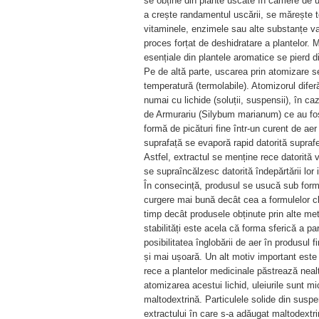
se obține din plante uscate în camere de u
a crește randamentul uscării, se mărește 
vitaminele, enzimele sau alte substanțe va
proces forțat de deshidratare a plantelor. M
esențiale din plantele aromatice se pierd d
Pe de altă parte, uscarea prin atomizare se
temperatură (termolabile). Atomizorul diferă
numai cu lichide (soluții, suspensii), în ca
de Armurariu (Silybum marianum) ce au fos
formă de picături fine într-un curent de aer
suprafață se evaporă rapid datorită suprafeț
Astfel, extractul se menține rece datorită v
se supraîncălzesc datorită îndepărtării lor
În consecință, produsul se usucă sub formă
curgere mai bună decât cea a formulelor cla
timp decât produsele obținute prin alte me
stabilități este acela că forma sferică a p
posibilitatea înglobării de aer în produsul 
și mai ușoară. Un alt motiv important este 
rece a plantelor medicinale păstrează nealt
atomizarea acestui lichid, uleiurile sunt m
maltodextrină. Particulele solide din susp
extractului în care s-a adăugat maltodext