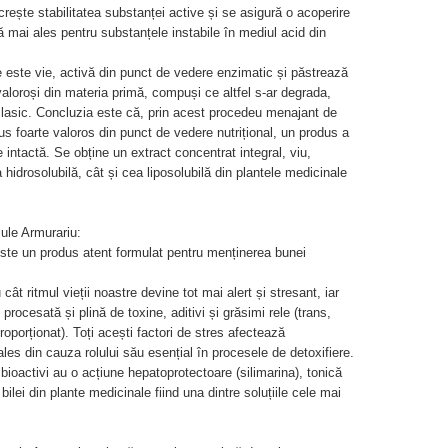
crește stabilitatea substanței active și se asigură o acoperire
 mai ales pentru substanțele instabile în mediul acid din
 este vie, activă din punct de vedere enzimatic și păstrează
valoroși din materia primă, compuși ce altfel s-ar degrada,
clasic. Concluzia este că, prin acest procedeu menajant de
us foarte valoros din punct de vedere nutrițional, un produs a
e intactă. Se obține un extract concentrat integral, viu,
a hidrosolubilă, cât și cea liposolubilă din plantele medicinale
sule Armurariu:
ste un produs atent formulat pentru menținerea bunei
t ritmul vieții noastre devine tot mai alert și stresant, iar
procesată și plină de toxine, aditivi și grăsimi rele (trans,
porționat). Toți acești factori de stres afectează
ales din cauza rolului său esențial în procesele de detoxifiere.
oactivi au o acțiune hepatoprotectoare (silimarina), tonică
l bilei din plante medicinale fiind una dintre soluțiile cele mai