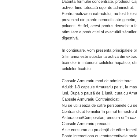
Datorită formulei concentrate, produsul Ca
active, fiind totodată ușor de administrat.
Pentru realizarea extractului, au fost folo
provenind din plante nemodificate genetic,
poluanți. Astfel, acest produs deosebit a f
stimulare a producției și evacuării sărurilo
digestivă.
În continuare, vom prezenta principalele pro
Silimarina este substanța activă din extract
toxinelor în interiorul celulelor hepatice, 
celulelor ficatului.
Capsule Armurariu mod de administrare:
Adulți: 1-3 capsule Armurariu pe zi, la ma
luni. După o pauză de 1 lună, cura cu Armu
Capsule Armurariu Contraindicații:
Nu se utilizează de către persoanele cu sens
Contraindicat femeilor în primul trimestru 
Asteraceae/Compositae, precum și în caz 
Capsule Armurariu precauții:
A se consuma cu prudență de către femeile
Poate interacționa cu contraceptivele oral