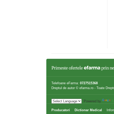
ER ORGANIC,60cps
Biotina (Vitamina B7) 30cps
,80 lei
25,80 lei
Primeste ofertele
prin ne
efarma
Telefoane eFarma:
0727515368
Dreptul de autor © efarma.ro - Toate Drept
Powered by
T
Producatori
Dictionar Medical
Infor