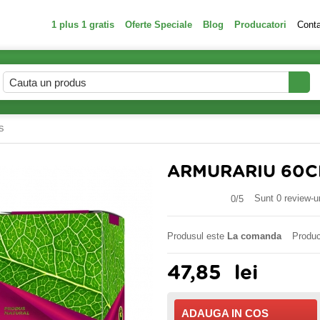
1 plus 1 gratis
Oferte Speciale
Blog
Producatori
Cont
S
ARMURARIU 60C
Sunt 0 review-ur
0/
5
Produsul este
La comanda
Produc
47,85
lei
ADAUGA IN COS