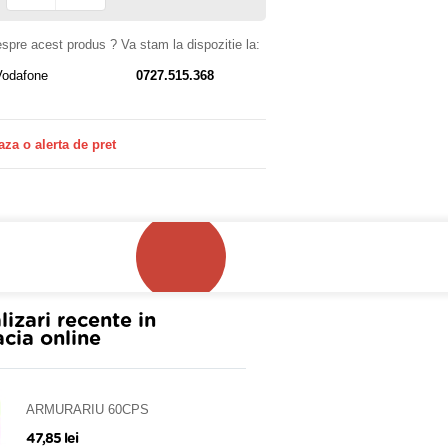
despre acest produs ? Va stam la dispozitie la:
Vodafone
0727.515.368
aza o alerta de pret
lizari recente in
cia online
ARMURARIU 60CPS
47,85 lei