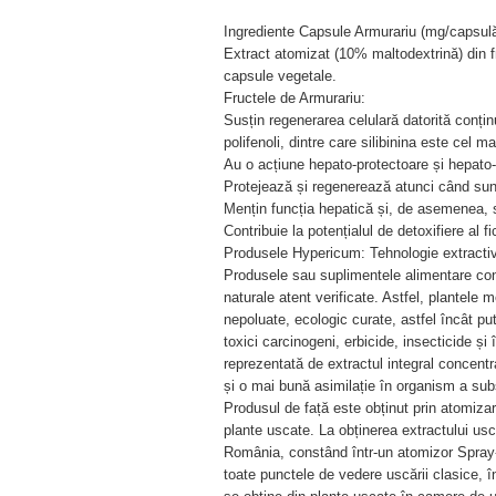
Ingrediente Capsule Armurariu (mg/capsulă
Extract atomizat (10% maltodextrină) din 
capsule vegetale.
Fructele de Armurariu:
Susțin regenerarea celulară datorită conțin
polifenoli, dintre care silibinina este cel 
Au o acțiune hepato-protectoare și hepato
Protejează și regenerează atunci când sunt
Mențin funcția hepatică și, de asemenea, su
Contribuie la potențialul de detoxifiere al fi
Produsele Hypericum: Tehnologie extractivă
Produsele sau suplimentele alimentare con
naturale atent verificate. Astfel, plantele 
nepoluate, ecologic curate, astfel încât pu
toxici carcinogeni, erbicide, insecticide 
reprezentată de extractul integral concentr
și o mai bună asimilație în organism a sub
Produsul de față este obținut prin atomiza
plante uscate. La obținerea extractului usc
România, constând într-un atomizor Spray-d
toate punctele de vedere uscării clasice, î