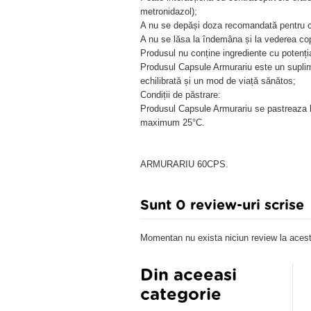
metronidazol);
A nu se depăși doza recomandată pentru c
A nu se lăsa la îndemâna și la vederea copi
Produsul nu conține ingrediente cu potenția
Produsul Capsule Armurariu este un suplime
echilibrată și un mod de viață sănătos;
Condiții de păstrare:
Produsul Capsule Armurariu se pastreaza bi
maximum 25°C.
ARMURARIU 60CPS.
Sunt 0 review-uri scrise
Momentan nu exista niciun review la acest
Din aceeasi
categorie