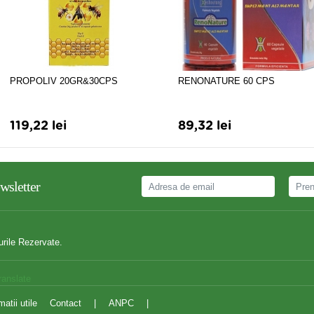
PROPOLIV 20GR&30CPS
RENONATURE 60 CPS
119,22 lei
89,32 lei
wsletter
urile Rezervate.
ranslate
matii utile
Contact
|
ANPC
|