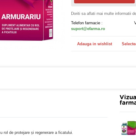
Doriti sa aflati mai multe informatii 
Telefon farmacie :
suport@efarma.ro
Adauga in wishlist
Selecte
a online eFarma si beneficiezi de transport gratuit!
Vizua
farma
rol de protejare și regenerare a ficatului.