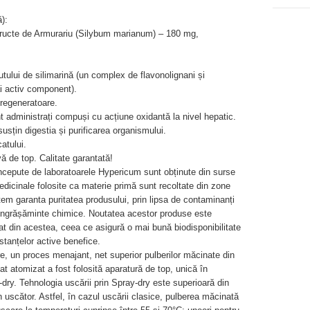
):
fructe de Armurariu (Silybum marianum) – 180 mg,
utului de silimarină (un complex de flavonolignani și
mai activ component).
-regeneratoare.
 administrați compuși cu acțiune oxidantă la nivel hepatic.
sțin digestia și purificarea organismului.
catului.
 de top. Calitate garantată!
cepute de laboratoarele Hypericum sunt obținute din surse
medicinale folosite ca materie primă sunt recoltate din zone
tem garanta puritatea produsului, prin lipsa de contaminanți
și îngrășăminte chimice. Noutatea acestor produse este
at din acestea, ceea ce asigură o mai bună biodisponibilitate
stanțelor active benefice.
re, un proces menajant, net superior pulberilor măcinate din
at atomizat a fost folosită aparatură de top, unică în
ry. Tehnologia uscării prin Spray-dry este superioară din
n uscător. Astfel, în cazul uscării clasice, pulberea măcinată