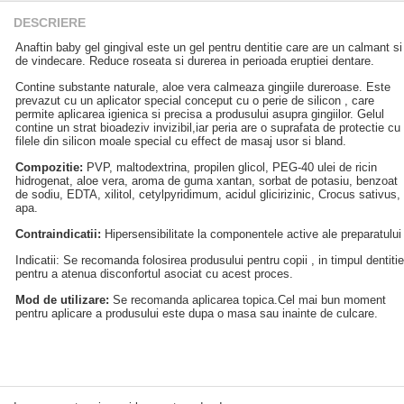
DESCRIERE
Anaftin baby gel gingival este un gel pentru dentitie care are un calmant si
de vindecare. Reduce roseata si durerea in perioada eruptiei dentare.
Contine substante naturale, aloe vera calmeaza gingiile dureroase. Este
prevazut cu un aplicator special conceput cu o perie de silicon , care
permite aplicarea igienica si precisa a produsului asupra gingiilor. Gelul
contine un strat bioadeziv invizibil,iar peria are o suprafata de protectie cu
filele din silicon moale special cu effect de masaj usor si bland.
Compozitie:
PVP, maltodextrina, propilen glicol, PEG-40 ulei de ricin
hidrogenat, aloe vera, aroma de guma xantan, sorbat de potasiu, benzoat
de sodiu, EDTA, xilitol, cetylpyridimum, acidul glicirizinic, Crocus sativus,
apa.
Contraindicatii:
Hipersensibilitate la componentele active ale preparatului
Indicatii: Se recomanda folosirea produsului pentru copii , in timpul dentitie
pentru a atenua disconfortul asociat cu acest proces.
Mod de utilizare:
Se recomanda aplicarea topica.Cel mai bun moment
pentru aplicare a produsului este dupa o masa sau inainte de culcare.