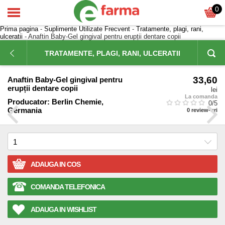
0
Prima pagina
-
Suplimente Utilizate Frecvent
-
Tratamente, plagi, rani,
ulceratii
- Anaftin Baby-Gel gingival pentru erupții dentare copii
TRATAMENTE, PLAGI, RANI, ULCERATII
33,60
Anaftin Baby-Gel gingival pentru
erupții dentare copii
lei
La comanda
Producator:
Berlin Chemie,
0
/5
Germania
0
review-uri
ADAUGA IN COS
COMANDA TELEFONICA
ADAUGA IN WISHLIST