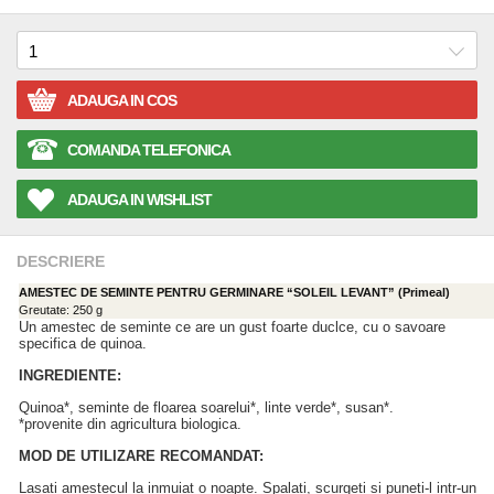
ADAUGA IN COS
COMANDA TELEFONICA
ADAUGA IN WISHLIST
DESCRIERE
AMESTEC DE SEMINTE PENTRU GERMINARE “SOLEIL LEVANT” (Primeal)
Greutate: 250 g
Un amestec de seminte ce are un gust foarte duclce, cu o savoare
specifica de quinoa.
INGREDIENTE:
Quinoa
*, seminte de floarea soarelui*, linte verde
*, susan*.
*provenite din agricultura biologica.
MOD DE UTILIZARE RECOMANDAT:
Lasati amestecul la inmuiat o noapte. Spalati, scurgeti si puneti-l intr-un