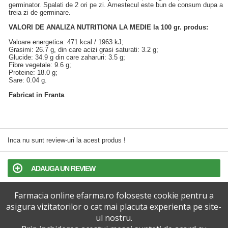
germinator. Spalati de 2 ori pe zi. Amestecul este bun de consum dupa a
treia zi de germinare.
VALORI DE ANALIZA NUTRITIONA LA MEDIE la 100 gr. produs:
Valoare energetica: 471 kcal / 1963 kJ;
Grasimi: 26.7 g, din care acizi grasi saturati: 3.2 g;
Glucide: 34.9 g din care zaharuri: 3.5 g;
Fibre vegetale: 9.6 g;
Proteine: 18.0 g;
Sare: 0.04 g.
Fabricat in Franta
.
Inca nu sunt review-uri la acest produs !
ADAUGA UN REVIEW
Farmacia online efarma.ro foloseste cookie pentru a
TERMENI SI CONDITII
asigura vizitatorilor o cat mai placuta experienta pe site-
ul nostru.
POLITICA DE CONFIDENTIALITATE