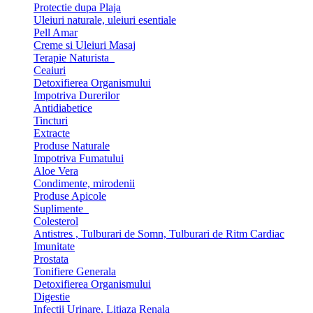
Protectie dupa Plaja
Uleiuri naturale, uleiuri esentiale
Pell Amar
Creme si Uleiuri Masaj
Terapie Naturista
Ceaiuri
Detoxifierea Organismului
Impotriva Durerilor
Antidiabetice
Tincturi
Extracte
Produse Naturale
Impotriva Fumatului
Aloe Vera
Condimente, mirodenii
Produse Apicole
Suplimente
Colesterol
Antistres , Tulburari de Somn, Tulburari de Ritm Cardiac
Imunitate
Prostata
Tonifiere Generala
Detoxifierea Organismului
Digestie
Infectii Urinare, Litiaza Renala