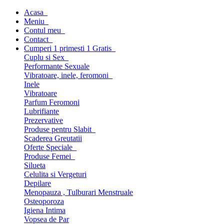
Acasa
Meniu
Contul meu
Contact
Cumperi 1 primesti 1 Gratis
Cuplu si Sex
Performante Sexuale
Vibratoare, inele, feromoni
Inele
Vibratoare
Parfum Feromoni
Lubrifiante
Prezervative
Produse pentru Slabit
Scaderea Greutatii
Oferte Speciale
Produse Femei
Silueta
Celulita si Vergeturi
Depilare
Menopauza , Tulburari Menstruale
Osteoporoza
Igiena Intima
Vopsea de Par