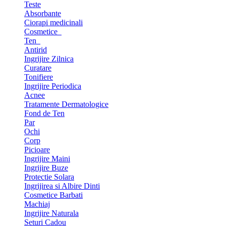
Teste
Absorbante
Ciorapi medicinali
Cosmetice
Ten
Antirid
Ingrijire Zilnica
Curatare
Tonifiere
Ingrijire Periodica
Acnee
Tratamente Dermatologice
Fond de Ten
Par
Ochi
Corp
Picioare
Ingrijire Maini
Ingrijire Buze
Protectie Solara
Ingrijirea si Albire Dinti
Cosmetice Barbati
Machiaj
Ingrijire Naturala
Seturi Cadou