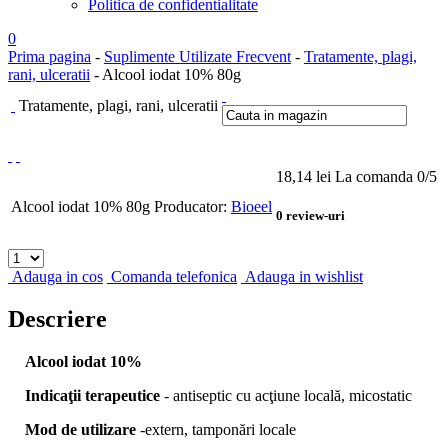
Politica de confidentialitate
0
Prima pagina
-
Suplimente Utilizate Frecvent
-
Tratamente, plagi,
rani, ulceratii
- Alcool iodat 10% 80g
Tratamente, plagi, rani, ulceratii
18,14
lei
La comanda
0
/5
Alcool iodat 10% 80g
Producator:
Bioeel
0
review-uri
Adauga in cos
Comanda telefonica
Adauga in wishlist
Descriere
Alcool iodat 10%
Indicaţii terapeutice
- antiseptic cu acţiune locală, micostatic
Mod de utilizare
-extern, tamponări locale