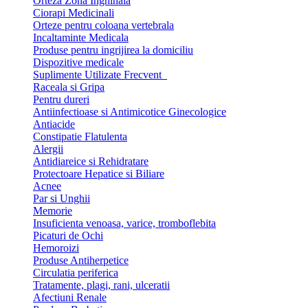
Orteza Zona Inghinala
Ciorapi Medicinali
Orteze pentru coloana vertebrala
Incaltaminte Medicala
Produse pentru ingrijirea la domiciliu
Dispozitive medicale
Suplimente Utilizate Frecvent
Raceala si Gripa
Pentru dureri
Antiinfectioase si Antimicotice Ginecologice
Antiacide
Constipatie Flatulenta
Alergii
Antidiareice si Rehidratare
Protectoare Hepatice si Biliare
Acnee
Par si Unghii
Memorie
Insuficienta venoasa, varice, tromboflebita
Picaturi de Ochi
Hemoroizi
Produse Antiherpetice
Circulatia periferica
Tratamente, plagi, rani, ulceratii
Afectiuni Renale