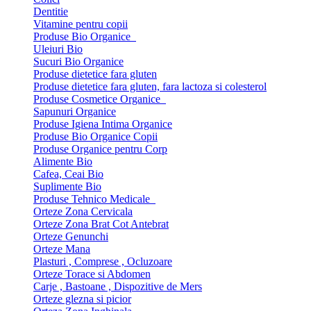
Dentitie
Vitamine pentru copii
Produse Bio Organice
Uleiuri Bio
Sucuri Bio Organice
Produse dietetice fara gluten
Produse dietetice fara gluten, fara lactoza si colesterol
Produse Cosmetice Organice
Sapunuri Organice
Produse Igiena Intima Organice
Produse Bio Organice Copii
Produse Organice pentru Corp
Alimente Bio
Cafea, Ceai Bio
Suplimente Bio
Produse Tehnico Medicale
Orteze Zona Cervicala
Orteze Zona Brat Cot Antebrat
Orteze Genunchi
Orteze Mana
Plasturi , Comprese , Ocluzoare
Orteze Torace si Abdomen
Carje , Bastoane , Dispozitive de Mers
Orteze glezna si picior