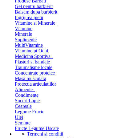
Produse Barbati
Gel pentru barbierit
Balsam dupa barbierit
Ingrijirea pielii
Vitamine si Minerale
Vitamine
Minerale
Suplimente
MultiVitamine
Vitamine pt Ochi
Medicina Sportiva
Plasturi si bandaje
Traumatisme locale
Concentrate proteice
Masa musculara
Protectia articulatiilor
Alimente
Condimente
Sucuri Lapte
Ceareale
Legume Fructe
Ulei
Seminte
Fructe Legume Uscate
Termeni si conditii