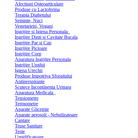
Afectiuni Osteoarticulare
Produse cu Lactoferina
Terapia Diabetului
Seminte, Nuci
Vegetarieni, Vegani
Ingrijire si Igiena Personala
Ingrijire Dinti si Cavitate Bucala
Ingrijire Par si Cap
Ingrijire Picioare
Ingrijire Corp
Aparatura Ingrijire Personala
Ingrijire Unghii
Igiena Urechii
Produse Impotriva Sforaitului
Antiperspirante
Scutece Incontinenta Urinara
Aparatura Medicala
Tensiometre
Termometre
Aparate Glicemie
Aparate aerosoli - Nebulizatoare
Cantare
Truse Sanitare
Teste
Umidificatoare