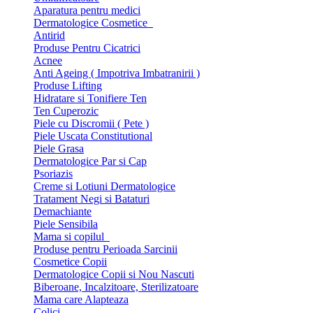
Aparatura pentru medici
Dermatologice Cosmetice
Antirid
Produse Pentru Cicatrici
Acnee
Anti Ageing ( Impotriva Imbatranirii )
Produse Lifting
Hidratare si Tonifiere Ten
Ten Cuperozic
Piele cu Discromii ( Pete )
Piele Uscata Constitutional
Piele Grasa
Dermatologice Par si Cap
Psoriazis
Creme si Lotiuni Dermatologice
Tratament Negi si Bataturi
Demachiante
Piele Sensibila
Mama si copilul
Produse pentru Perioada Sarcinii
Cosmetice Copii
Dermatologice Copii si Nou Nascuti
Biberoane, Incalzitoare, Sterilizatoare
Mama care Alapteaza
Colici