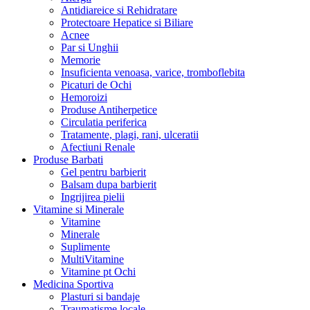
Antidiareice si Rehidratare
Protectoare Hepatice si Biliare
Acnee
Par si Unghii
Memorie
Insuficienta venoasa, varice, tromboflebita
Picaturi de Ochi
Hemoroizi
Produse Antiherpetice
Circulatia periferica
Tratamente, plagi, rani, ulceratii
Afectiuni Renale
Produse Barbati
Gel pentru barbierit
Balsam dupa barbierit
Ingrijirea pielii
Vitamine si Minerale
Vitamine
Minerale
Suplimente
MultiVitamine
Vitamine pt Ochi
Medicina Sportiva
Plasturi si bandaje
Traumatisme locale