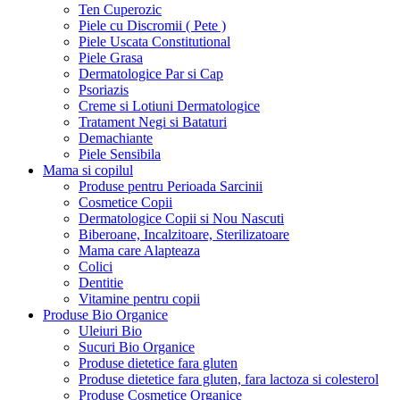
Ten Cuperozic
Piele cu Discromii ( Pete )
Piele Uscata Constitutional
Piele Grasa
Dermatologice Par si Cap
Psoriazis
Creme si Lotiuni Dermatologice
Tratament Negi si Bataturi
Demachiante
Piele Sensibila
Mama si copilul
Produse pentru Perioada Sarcinii
Cosmetice Copii
Dermatologice Copii si Nou Nascuti
Biberoane, Incalzitoare, Sterilizatoare
Mama care Alapteaza
Colici
Dentitie
Vitamine pentru copii
Produse Bio Organice
Uleiuri Bio
Sucuri Bio Organice
Produse dietetice fara gluten
Produse dietetice fara gluten, fara lactoza si colesterol
Produse Cosmetice Organice