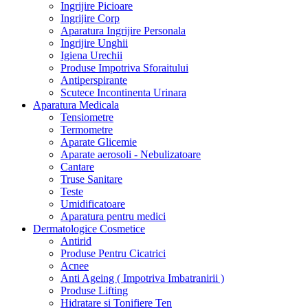
Ingrijire Picioare
Ingrijire Corp
Aparatura Ingrijire Personala
Ingrijire Unghii
Igiena Urechii
Produse Impotriva Sforaitului
Antiperspirante
Scutece Incontinenta Urinara
Aparatura Medicala
Tensiometre
Termometre
Aparate Glicemie
Aparate aerosoli - Nebulizatoare
Cantare
Truse Sanitare
Teste
Umidificatoare
Aparatura pentru medici
Dermatologice Cosmetice
Antirid
Produse Pentru Cicatrici
Acnee
Anti Ageing ( Impotriva Imbatranirii )
Produse Lifting
Hidratare si Tonifiere Ten