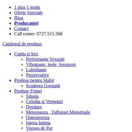
1 plus 1 gratis
Oferte Speciale
Blog
Producatori
Contact
Call center: 0727.515.368
Catalogul de produse
Cuplu si Sex
Performante Sexuale
Vibratoare, inele, feromoni
Lubrifiante
Prezervative
Produse pentru Slabit
Scaderea Greutatii
Produse Femei
Silueta
Celulita si Vergeturi
Depilare
Menopauza , Tulburari Menstruale
Osteoporoza
Igiena Intima
Vopsea de Par