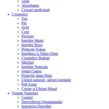
Teste
Absorbante
Ciorapi medicinali
Cosmetice
Ten
Par
Ochi
Corp
Picioare
Ingrijire Maini
Ingrijire Buze
Protectie Solara
Ingrijirea si Albire Dinti
Cosmetice Barbati
Machiaj
Ingrijire Naturala
Seturi Cadou
Protectie dupa Plaja
Uleiuri naturale, uleiuri esentiale
Pell Amar
Creme si Uleiuri Masaj
Terapie Naturista
Ceaiuri
Detoxifierea Organismului
Impotriva Durerilor