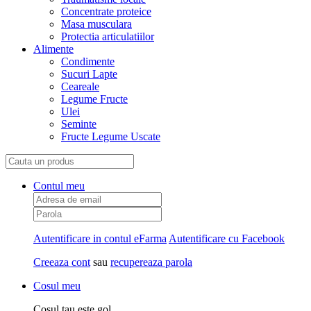
Concentrate proteice
Masa musculara
Protectia articulatiilor
Alimente
Condimente
Sucuri Lapte
Ceareale
Legume Fructe
Ulei
Seminte
Fructe Legume Uscate
Contul meu
Autentificare in contul eFarma
Autentificare cu Facebook
Creeaza cont
sau
recupereaza parola
Cosul meu
Cosul tau este gol