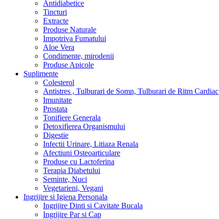
Antidiabetice
Tincturi
Extracte
Produse Naturale
Impotriva Fumatului
Aloe Vera
Condimente, mirodenii
Produse Apicole
Suplimente
Colesterol
Antistres , Tulburari de Somn, Tulburari de Ritm Cardiac
Imunitate
Prostata
Tonifiere Generala
Detoxifierea Organismului
Digestie
Infectii Urinare, Litiaza Renala
Afectiuni Osteoarticulare
Produse cu Lactoferina
Terapia Diabetului
Seminte, Nuci
Vegetarieni, Vegani
Ingrijire si Igiena Personala
Ingrijire Dinti si Cavitate Bucala
Ingrijire Par si Cap