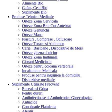
Alimente Bio
Cafea, Ceai Bio
Suplimente Bio
Produse Tehnico Medicale
Orteze Zona Cervicala
Orteze Zona Brat Cot Antebrat
Orteze Genunchi
Orteze Mana
Plasturi , Comprese , Ocluzoare
Orteze Torace si Abdomen
Carje , Bastoane , Dispozitive de Mers
Orteze glezna si picior
Orteza Zona Inghinala
Ciorapi Medicinali
Orteze pentru coloana vertebrala
Incaltaminte Medicala
Produse pentru ingrijirea la domiciliu
Dispozitive medicale
Suplimente Utilizate Frecvent
Raceala si Gripa
Pentru dureri
Antiinfectioase si Antimicotice Ginecologice
Antiacide
Constipatie Flatulenta
Alergii