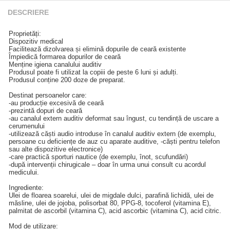
DESCRIERE
Proprietăți:
Dispozitiv medical
Facilitează dizolvarea și elimină dopurile de ceară existente
Împiedică formarea dopurilor de ceară
Menține igiena canalului auditiv
Produsul poate fi utilizat la copiii de peste 6 luni și adulți.
Produsul conține 200 doze de preparat.
Destinat persoanelor care:
-au producție excesivă de ceară
-prezintă dopuri de ceară
-au canalul extern auditiv deformat sau îngust, cu tendință de uscare a
cerumenului
-utilizează căști audio introduse în canalul auditiv extern (de exemplu,
persoane cu deficiențe de auz cu aparate auditive, -căști pentru telefon
sau alte dispozitive electronice)
-care practică sporturi nautice (de exemplu, înot, scufundări)
-după intervenții chirugicale – doar în urma unui consult cu acordul
medicului.
Ingrediente:
Ulei de floarea soarelui, ulei de migdale dulci, parafină lichidă, ulei de
măsline, ulei de jojoba, polisorbat 80, PPG-8, tocoferol (vitamina E),
palmitat de ascorbil (vitamina C), acid ascorbic (vitamina C), acid citric.
Mod de utilizare: