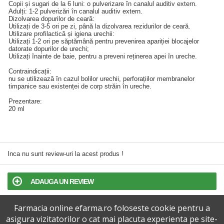
Copii și sugari de la 6 luni: o pulverizare în canalul auditiv extern.
Adulți: 1-2 pulverizări în canalul auditiv extern.
Dizolvarea dopurilor de ceară:
Utilizați de 3-5 ori pe zi, până la dizolvarea rezidurilor de ceară.
Utilizare profilactică și igiena urechii:
Utilizați 1-2 ori pe săptămână pentru prevenirea apariției blocajelor
datorate dopurilor de urechi;
Utilizați înainte de baie, pentru a preveni reținerea apei în ureche.
Contraindicații:
nu se utilizează în cazul bolilor urechii, perforațiilor membranelor
timpanice sau existenței de corp străin în ureche.
Prezentare:
20 ml
Inca nu sunt review-uri la acest produs !
ADAUGA UN REVIEW
Farmacia online efarma.ro foloseste cookie pentru a
TERMENI SI CONDITII
asigura vizitatorilor o cat mai placuta experienta pe site-