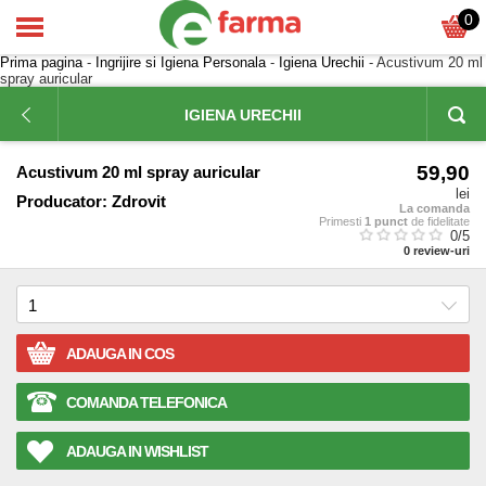
0
Prima pagina
-
Ingrijire si Igiena Personala
-
Igiena Urechii
- Acustivum 20 ml
spray auricular
IGIENA URECHII
59,90
Acustivum 20 ml spray auricular
lei
Producator:
Zdrovit
La comanda
Primesti
1 punct
de fidelitate
0
/5
0
review-uri
ADAUGA IN COS
COMANDA TELEFONICA
ADAUGA IN WISHLIST