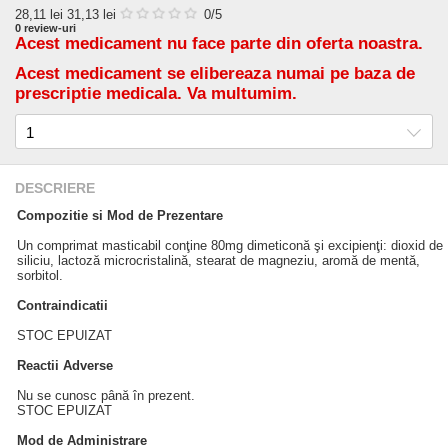
28,11
lei
31,13 lei
0
/5
0
review-uri
Acest medicament nu face parte din oferta noastra.
Acest medicament se elibereaza numai pe baza de
prescriptie medicala. Va multumim.
DESCRIERE
Compozitie si Mod de Prezentare
Un comprimat masticabil conţine 80mg dimeticonă şi excipienţi: dioxid de
siliciu, lactoză microcristalină, stearat de magneziu, aromă de mentă,
sorbitol.
Contraindicatii
STOC EPUIZAT
Reactii Adverse
Nu se cunosc până în prezent.
STOC EPUIZAT
Mod de Administrare