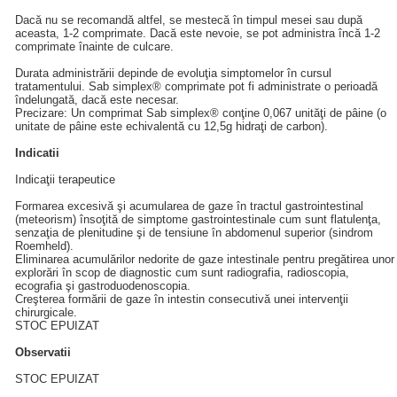
Dacă nu se recomandă altfel, se mestecă în timpul mesei sau după
aceasta, 1-2 comprimate. Dacă este nevoie, se pot administra încă 1-2
comprimate înainte de culcare.
Durata administrării depinde de evoluţia simptomelor în cursul
tratamentului. Sab simplex® comprimate pot fi administrate o perioadă
îndelungată, dacă este necesar.
Precizare: Un comprimat Sab simplex® conţine 0,067 unităţi de pâine (o
unitate de pâine este echivalentă cu 12,5g hidraţi de carbon).
Indicatii
Indicaţii terapeutice
Formarea excesivă şi acumularea de gaze în tractul gastrointestinal
(meteorism) însoţită de simptome gastrointestinale cum sunt flatulenţa,
senzaţia de plenitudine şi de tensiune în abdomenul superior (sindrom
Roemheld).
Eliminarea acumulărilor nedorite de gaze intestinale pentru pregătirea unor
explorări în scop de diagnostic cum sunt radiografia, radioscopia,
ecografia şi gastroduodenoscopia.
Creşterea formării de gaze în intestin consecutivă unei intervenţii
chirurgicale.
STOC EPUIZAT
Observatii
STOC EPUIZAT