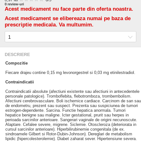
0
review-uri
Acest medicament nu face parte din oferta noastra.
Acest medicament se elibereaza numai pe baza de
prescriptie medicala. Va multumim.
DESCRIERE
Compozitie
Fiecare drajeu contine 0,15 mg levonorgestrel si 0,03 mg etinilestradiol.
Contraindicatii
Contraindicatii absolute (afectiuni existente sau afectiuni in antecedentele
personale patologice). Tromboflebita, flebotromboza, trombembolism.
Afectiuni cerebrovasculare. Boli ischemice cardiace. Carcinom de san sau
de endometru, prezent sau suspect. Prezenta sau suspiciunea de tumori
estrogen-dependente. Sarcina. Functie hepatica anormala. Tumori
hepatice benigne sau maligne. Icter gestational, prurit sau herpes in
perioada sarcinilor anterioare. Sangerari vaginale de origini necunoscute.
Alaptare. Cefalee severe, migrene. Siclemie. Otoscleroza (deteriorata in
cursul sarcinilor anterioare). Hiperbilirubinemie congenitala (de ex.
sindroamele Gilbert si Rotor-Dubin-Johnson). Dereglari de metabolism
lipidic (hipercolesterolemie). Diabet zaharat sever. Hipertensiune severa.