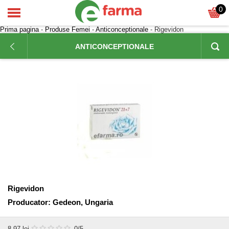
0
Prima pagina
-
Produse Femei
-
Anticonceptionale
- Rigevidon
ANTICONCEPTIONALE
Rigevidon
Producator:
Gedeon, Ungaria
8,97
lei
0
/5