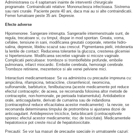
Administrarea cu 4 saptamani inainte de interventii chirurgicale
programate. Contraindicatii relative: Mononucleoza infectioasa. Sistrema
sau rani crurale. Paciente peste 40 ani, daca mai au si alte contraindicatii.
Femei fumatoare peste 35 ani. Depresie.
Efecte adverse
Hipomenoree. Sangerare intrerupta. Sangerarile intermenstruale sunt, de
regula, trecatoare si, cu timpul, dispar in mod spontan. Greata, voma,
cefalee, tensiune in sani, modificarea greutatii corporale, retentie hidro-
salina, depresie, libidou scazut sau crescut. Pigmentarea pielii, intoleranta
la lentile de contact. Reducerea tolerantei la glucoza, cresterea glicemiei
si hipertensiune. Modificarea secretiei vaginale si micoze vaginale.
Complicatii periculoase: tromboze si tromboflebite profunde, embolie
pulmonara, infarct miocardic. Embolie cerebrala, hemoragii cerebrale.
Tromboze retiniene, mezenterice si ale venei pelviene mici.
Interactiuni medicamentoase: Se va administra cu precautie impreuna cu:
ampicilina, rifampicina, tetracicline, cloramfenicol, neomicina,
sulfonamide, barbiturice, fenilbutazona (aceste medicamente pot reduce
efectul contraceptiv; de aceea, se recomanda folosirea altor metode de
contraceptie, non-hormonale, pe perioada tratamentului). Antidiabetice
orale, anticoagulante, derivati de cumarina sau de indandiona
(contraceptivul reduce eficacitatea acestor medicamente) - la nevoie, se
recomanda determinarea timpului de protrombina si ajustarea dozei de
anticoagulant. Antidepresive triciclice, beta-blocanti (contraceptivele
sporesc efectul acestor medicamente; risc de toxicitate). Medicamentele
hepatotoxice pot creste riscul de hepatotoxicitate.
Precautii: Se vor lua masuri de precautie speciale in urmatoarele cazuri: