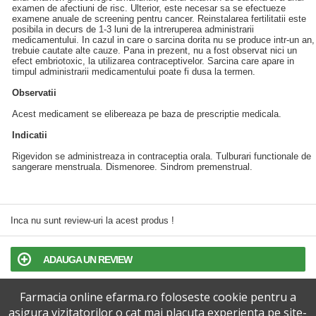
examen de afectiuni de risc. Ulterior, este necesar sa se efectueze
examene anuale de screening pentru cancer. Reinstalarea fertilitatii este
posibila in decurs de 1-3 luni de la intreruperea administrarii
medicamentului. In cazul in care o sarcina dorita nu se produce intr-un an,
trebuie cautate alte cauze. Pana in prezent, nu a fost observat nici un
efect embriotoxic, la utilizarea contraceptivelor. Sarcina care apare in
timpul administrarii medicamentului poate fi dusa la termen.
Observatii
Acest medicament se elibereaza pe baza de prescriptie medicala.
Indicatii
Rigevidon se administreaza in contraceptia orala. Tulburari functionale de
sangerare menstruala. Dismenoree. Sindrom premenstrual.
Inca nu sunt review-uri la acest produs !
ADAUGA UN REVIEW
Farmacia online efarma.ro foloseste cookie pentru a
TERMENI SI CONDITII
asigura vizitatorilor o cat mai placuta experienta pe site-