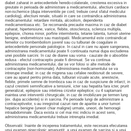
diabet zaharat in antecedentele heredo-colaterale, cresterea excesiva in
greutate in perioada de administrare a medicamentului, afectiuni cardiace
non-ischemice (dupa interventiile pe cord, trebuie cerut sfatul medicului
cardiolog), afectiuni renale, situatii in care se contraindica administrarea
medicamentului: retardare mintala, alcoolism, dependenta
medicamentoasa etc. Se recomanda precautie maxima in caz de diabet
zaharat, hipertensiune, varice, flebite, otoscleroza, scleroza multipla,
epilepsie, chorea minor, porfirie intermitenta, tetanie latenta, tumori uterine
benigne, endometrioze sau mastopatii. Medicamentul este contraindicat
femeilor cu trombembolism juvenil sau cu tulburari de coagulare in
antecedentele personale patologice. In cazul in care nu apare sangerarea,
administrarea medicamentului poate fi continuata numai dupa excluderea
unei posibile sarcini. In caz de diaree sau voma - cauzate de o absorbtie
redusa - efectul contraceptiv poate fi diminuat. Se va continua
administrarea medicamentului, dar se vor folosi si alte metode de
contraceptie (non-hormonale). Administrarea medicamentului se va
intrerupe imediat: in caz de migrena sau cefalee neobisnuit de severe,
care au aparut pentru prima data, tulburari vizuale acute, anestezie,
flebite, primele semne de tromboza sau in caz de suspiciune de infarct; in
cazul cresterii semnificative a tensiunii, icter sau hepatita fara icter, prurit
generalizat, epilepsie sau intetirea crizelor epileptice; cu 4 saptamani
inaintea unei interventii chirurgicale, in caz de imobilizare pe termen lung
(ex. dupa accidente) si in sarcina. Pe perioade lungi de administrare a
contraceptivelor, s-au inregistrat cazuri rare de aparitie a unor tumori
hepatice benigne (uneori chiar maligne) urmate, uneori, de hemoragii
intraabdominale. Daca exista si cel mai mic indiciu in acest sens,
administrarea medicamentului trebuie intrerupta imediat.
Observatii: Inainte de inceperea tratamentului, este necesara efecutarea
unui examen ginecologic amanuntit, a unui examen de sarcina si a unui