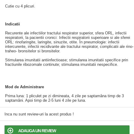
Cutie cu 4 plicuri.
Indicatii
Recurente ale infectiilor tractului respirator superior, sfera ORL, infectii
respiratorii, la pacientii cronici: Infectii respiratorii superioare si ale sferei
ORL: rinofaringite, laringite, sinuzite, otite. În pneumologie: infectii
intercurente, infectii recidivante ale tractului respirator, complicatii ale rino-
traheo- bronsitelor si bronsitelor.
Stimularea imunitatii antiinfectioase; stimularea imunitatii specifice prin
fractiunile ribozomale continute; stimularea imunitatii nespecifice.
Mod de Administrare
Prima luna: 1 pliculet pe zi dimineata, 4 zile pe saptamâna timp de 3
saptamâni. Apoi timp de 2-5 luni 4 zile pe luna.
Inca nu sunt review-uri la acest produs !
ADAUGA UN REVIEW