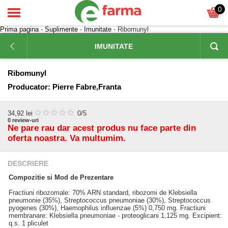
0
Prima pagina
-
Suplimente
-
Imunitate
- Ribomunyl
IMUNITATE
Ribomunyl
Producator:
Pierre Fabre,Franta
34,92
lei
0
/5
0
review-uri
Ne pare rau dar acest produs nu face parte din
oferta noastra. Va multumim.
DESCRIERE
Compozitie si Mod de Prezentare
Fractiuni ribozomale: 70% ARN standard, ribozomi de Klebsiella
pneumonie (35%), Streptococcus pneumoniae (30%), Streptococcus
pyogenes (30%), Haemophilus influenzae (5%) 0,750 mg. Fractiuni
membranare: Klebsiella pneumoniae - proteoglicani 1,125 mg. Excipient:
q.s. 1 pliculet