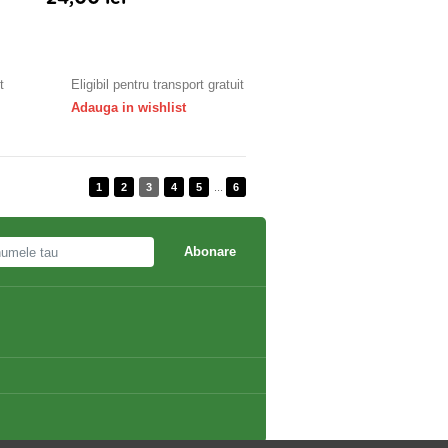
Adauga in cos
t
Eligibil pentru transport gratuit
Adauga in wishlist
1
2
3
4
5
...
6
Abonare