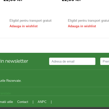
Adauga in cos
Adauga in cos
Eligibil pentru transport gratuit
Eligibil pentru transport gratui
Adauga in wishlist
Adauga in wishlist
in newsletter
urile Rezervate.
ranslate
matii utile
Contact
|
ANPC
|