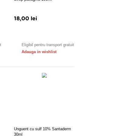
18,00 lei
Adauga in cos
t
Eligibil pentru transport gratuit
Adauga in wishlist
Unguent cu sulf 10% Santaderm
30ml