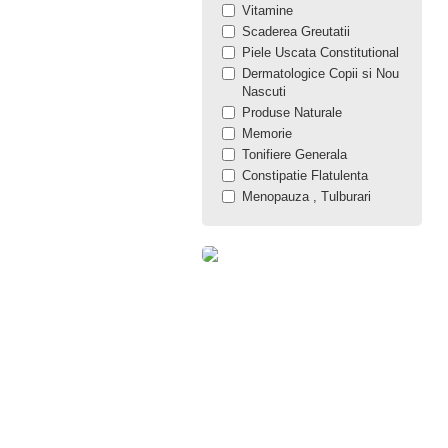
Vitamine
Scaderea Greutatii
Piele Uscata Constitutional
Dermatologice Copii si Nou
Nascuti
Produse Naturale
Memorie
Tonifiere Generala
Constipatie Flatulenta
Menopauza , Tulburari
Menstruale
MultiVitamine
Prostata
Ingrijire Picioare
Dermatologice Par si Cap
Ingrijire Par si Cap
Creme si Lotiuni
Dermatologice
Infectii Urinare, Litiaza
Renala
Antistres , Tulburari de
Somn, Tulburari de Ritm