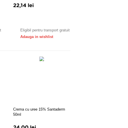
22,14 lei
Adauga in cos
t
Eligibil pentru transport gratuit
Adauga in wishlist
Crema cu uree 15% Santaderm
50ml
24,00 lei