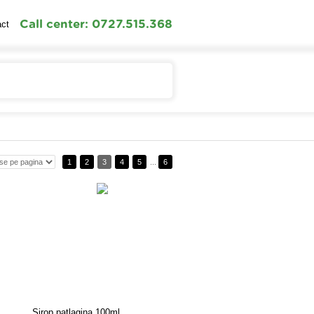
Call center: 0727.515.368
act
Contul meu
Cosul meu
1
2
3
4
5
...
6
Sirop patlagina 100ml