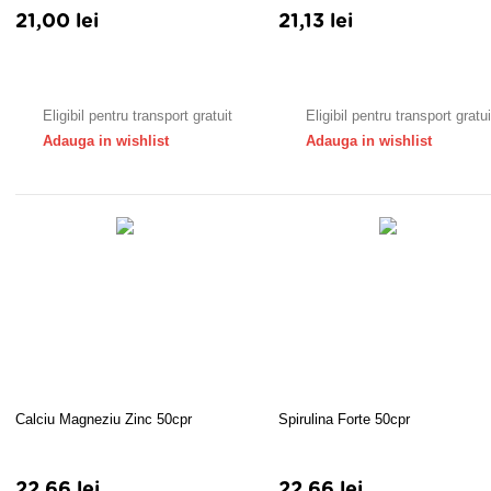
21,00 lei
21,13 lei
Adauga in cos
Adauga in cos
Eligibil pentru transport gratuit
Eligibil pentru transport gratui
Adauga in wishlist
Adauga in wishlist
Calciu Magneziu Zinc 50cpr
Spirulina Forte 50cpr
22,66 lei
22,66 lei