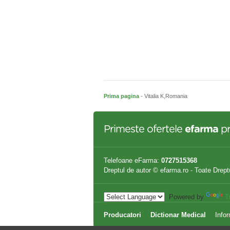
Prima pagina
- Vitalia K,Romania
Primeste ofertele
efarma
pr
Telefoane eFarma:
0727515368
Dreptul de autor © efarma.ro - Toate Drept
Powered by
T
Producatori
Dictionar Medical
Infor