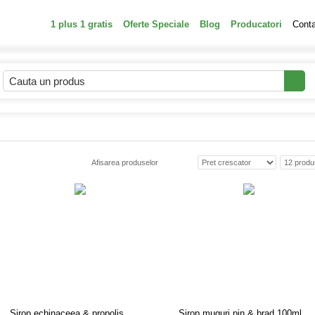
1 plus 1 gratis
Oferte Speciale
Blog
Producatori
Cont
Afisarea produselor
Sirop echinaceea & propolis
Sirop muguri pin & brad 100ml