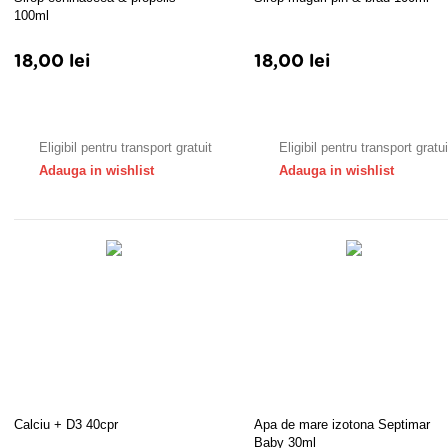
100ml
18,00 lei
18,00 lei
Adauga in cos
Adauga in cos
Eligibil pentru transport gratuit
Eligibil pentru transport gratui
Adauga in wishlist
Adauga in wishlist
Calciu + D3 40cpr
Apa de mare izotona Septimar
Baby 30ml