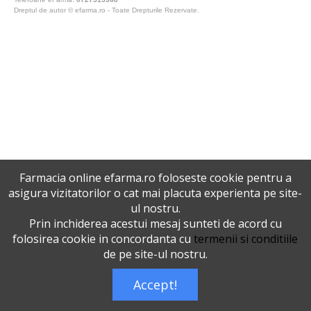
Dreptul de autor © efarma.ro - Toate Drepturile Rezervate.
Farmacia online efarma.ro foloseste cookie pentru a
asigura vizitatorilor o cat mai placuta experienta pe site-
ul nostru.
Prin inchiderea acestui mesaj sunteti de acord cu
folosirea cookie in concordanta cu
termenii si conditiile
de pe site-ul nostru.
Accept!