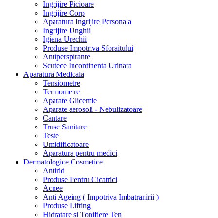
Ingrijire Picioare
Ingrijire Corp
Aparatura Ingrijire Personala
Ingrijire Unghii
Igiena Urechii
Produse Impotriva Sforaitului
Antiperspirante
Scutece Incontinenta Urinara
Aparatura Medicala
Tensiometre
Termometre
Aparate Glicemie
Aparate aerosoli - Nebulizatoare
Cantare
Truse Sanitare
Teste
Umidificatoare
Aparatura pentru medici
Dermatologice Cosmetice
Antirid
Produse Pentru Cicatrici
Acnee
Anti Ageing ( Impotriva Imbatranirii )
Produse Lifting
Hidratare si Tonifiere Ten