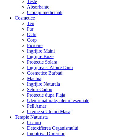
Teste
Absorbante
Ciorapi medicinali
Cosmetice
Ten
Par
Ochi
Corp
Picioare
Ingrijire Maini
Ingrijire Buze
Protectie Solara
Ingrijirea si Albire Dinti
Cosmetice Barbati
Machiaj
Ingrijire Naturala
Seturi Cadou
Protectie dupa Plaja
Uleiuri naturale, uleiuri esentiale
Pell Amar
Creme si Uleiuri Masaj
Terapie Naturista
Ceaiuri
Detoxifierea Organismului
Impotriva Durerilor