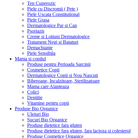
Ten Cuperozic
Piele cu Discromii ( Pete )
Piele Uscata Constitutional
Piele Grasa
Dermatologice Par si Cap
Psoriazis
Creme si Lotiuni Dermatologice
Tratament Negi si Bataturi
Demachiante
Piele Sensibila
Mama si copilul
Produse pentru Perioada Sarcinii
Cosmetice Copii
Dermatologice Copii si Nou Nascuti
Biberoane, Incalzitoare, Sterilizatoare
Mama care Alapteaza
Colici
Dentitie
Vitamine pentru copii
Produse Bio Organice
Uleiuri Bio
Sucuri Bio Organice
Produse dietetice fara gluten
Produse dietetice fara gluten, fara lactoza si colesterol
Produse Cosmetice Organice