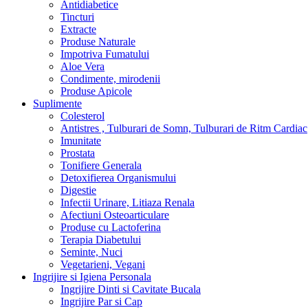
Antidiabetice
Tincturi
Extracte
Produse Naturale
Impotriva Fumatului
Aloe Vera
Condimente, mirodenii
Produse Apicole
Suplimente
Colesterol
Antistres , Tulburari de Somn, Tulburari de Ritm Cardiac
Imunitate
Prostata
Tonifiere Generala
Detoxifierea Organismului
Digestie
Infectii Urinare, Litiaza Renala
Afectiuni Osteoarticulare
Produse cu Lactoferina
Terapia Diabetului
Seminte, Nuci
Vegetarieni, Vegani
Ingrijire si Igiena Personala
Ingrijire Dinti si Cavitate Bucala
Ingrijire Par si Cap