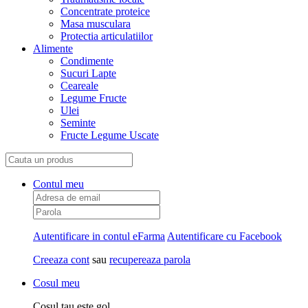
Concentrate proteice
Masa musculara
Protectia articulatiilor
Alimente
Condimente
Sucuri Lapte
Ceareale
Legume Fructe
Ulei
Seminte
Fructe Legume Uscate
Contul meu
Autentificare in contul eFarma
Autentificare cu Facebook
Creeaza cont
sau
recupereaza parola
Cosul meu
Cosul tau este gol