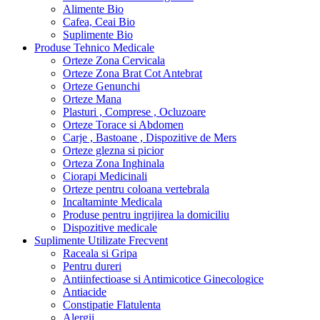
Alimente Bio
Cafea, Ceai Bio
Suplimente Bio
Produse Tehnico Medicale
Orteze Zona Cervicala
Orteze Zona Brat Cot Antebrat
Orteze Genunchi
Orteze Mana
Plasturi , Comprese , Ocluzoare
Orteze Torace si Abdomen
Carje , Bastoane , Dispozitive de Mers
Orteze glezna si picior
Orteza Zona Inghinala
Ciorapi Medicinali
Orteze pentru coloana vertebrala
Incaltaminte Medicala
Produse pentru ingrijirea la domiciliu
Dispozitive medicale
Suplimente Utilizate Frecvent
Raceala si Gripa
Pentru dureri
Antiinfectioase si Antimicotice Ginecologice
Antiacide
Constipatie Flatulenta
Alergii