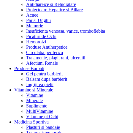
Antidiareice si Rehidratare
Protectoare Hepatice si Biliare
Acnee
Par si Unghii
Memorie
Insuficienta venoasa, varice, tromboflebita
Picaturi de Ochi
Hemoroizi
Produse Antiherpetice
Circulatia periferica
Tratamente, plagi, rani, ulceratii
Afectiuni Renale
Produse Barbati
Gel pentru barbierit
Balsam dupa barbierit
Ingrijirea pielii
Vitamine si Minerale
Vitamine
Minerale
Suplimente
MultiVitamine
Vitamine pt Ochi
Medicina Sportiva
Plasturi si bandaje
Traumatisme locale