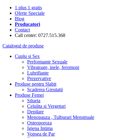
1 plus 1 gratis
Oferte Speciale
Blog
Producatori
Contact
Call center: 0727.515.368
Catalogul de produse
Cuplu si Sex
Performante Sexuale
Vibratoare, inele, feromoni
Lubrifiante
Prezervative
Produse pentru Slabit
Scaderea Greutatii
Produse Femei
Silueta
Celulita si Vergeturi
Depilare
Menopauza , Tulburari Menstruale
Osteoporoza
Igiena Intima
Vopsea de Par