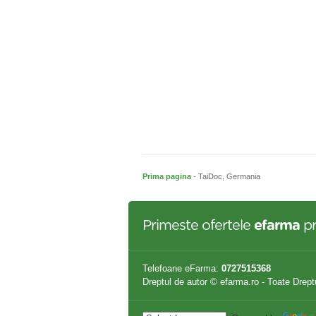
Prima pagina
- TaiDoc, Germania
Primeste ofertele
efarma
pr
Telefoane eFarma:
0727515368
Dreptul de autor © efarma.ro - Toate Drept