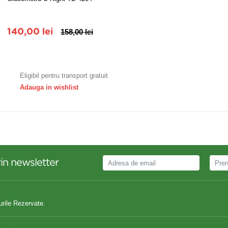
140,00 lei
158,00 lei
Adauga in cos
Eligibil pentru transport gratuit
Adauga in wishlist
in newsletter
urile Rezervate.