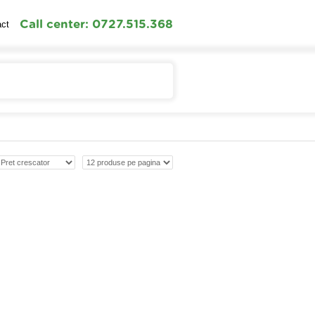
Call center: 0727.515.368
act
Contul meu
Cosul meu