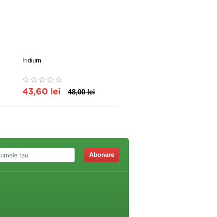
Iridium
BioChrom
43,60 lei
48,00 lei
48,87 lei
54,98 lei
Abonare