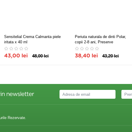
Sensitelial Crema Calmanta piele
Periuta naturala de dinti Polar,
iritata x 40 ml
copii 2-8 ani, Preserve
43,00 lei
48,00 lei
38,40 lei
43,20 lei
in newsletter
urile Rezervate.