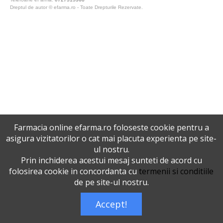
Dreptul de autor © efarma.ro - Toate Drepturile Rezervate.
Farmacia online efarma.ro foloseste cookie pentru a
asigura vizitatorilor o cat mai placuta experienta pe site-
ul nostru.
Prin inchiderea acestui mesaj sunteti de acord cu
folosirea cookie in concordanta cu
termenii si conditiile
de pe site-ul nostru.
Accept!