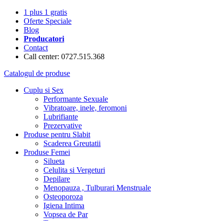
1 plus 1 gratis
Oferte Speciale
Blog
Producatori
Contact
Call center: 0727.515.368
Catalogul de produse
Cuplu si Sex
Performante Sexuale
Vibratoare, inele, feromoni
Lubrifiante
Prezervative
Produse pentru Slabit
Scaderea Greutatii
Produse Femei
Silueta
Celulita si Vergeturi
Depilare
Menopauza , Tulburari Menstruale
Osteoporoza
Igiena Intima
Vopsea de Par