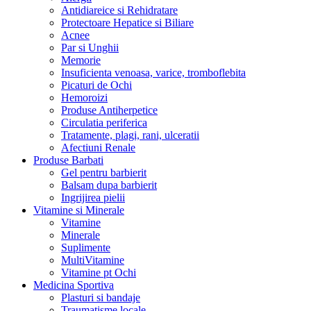
Antidiareice si Rehidratare
Protectoare Hepatice si Biliare
Acnee
Par si Unghii
Memorie
Insuficienta venoasa, varice, tromboflebita
Picaturi de Ochi
Hemoroizi
Produse Antiherpetice
Circulatia periferica
Tratamente, plagi, rani, ulceratii
Afectiuni Renale
Produse Barbati
Gel pentru barbierit
Balsam dupa barbierit
Ingrijirea pielii
Vitamine si Minerale
Vitamine
Minerale
Suplimente
MultiVitamine
Vitamine pt Ochi
Medicina Sportiva
Plasturi si bandaje
Traumatisme locale