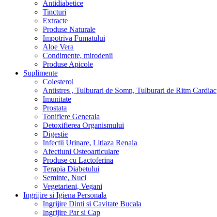
Antidiabetice
Tincturi
Extracte
Produse Naturale
Impotriva Fumatului
Aloe Vera
Condimente, mirodenii
Produse Apicole
Suplimente
Colesterol
Antistres , Tulburari de Somn, Tulburari de Ritm Cardiac
Imunitate
Prostata
Tonifiere Generala
Detoxifierea Organismului
Digestie
Infectii Urinare, Litiaza Renala
Afectiuni Osteoarticulare
Produse cu Lactoferina
Terapia Diabetului
Seminte, Nuci
Vegetarieni, Vegani
Ingrijire si Igiena Personala
Ingrijire Dinti si Cavitate Bucala
Ingrijire Par si Cap