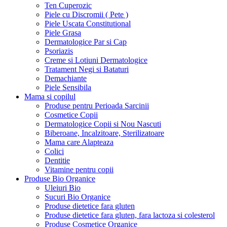
Ten Cuperozic
Piele cu Discromii ( Pete )
Piele Uscata Constitutional
Piele Grasa
Dermatologice Par si Cap
Psoriazis
Creme si Lotiuni Dermatologice
Tratament Negi si Bataturi
Demachiante
Piele Sensibila
Mama si copilul
Produse pentru Perioada Sarcinii
Cosmetice Copii
Dermatologice Copii si Nou Nascuti
Biberoane, Incalzitoare, Sterilizatoare
Mama care Alapteaza
Colici
Dentitie
Vitamine pentru copii
Produse Bio Organice
Uleiuri Bio
Sucuri Bio Organice
Produse dietetice fara gluten
Produse dietetice fara gluten, fara lactoza si colesterol
Produse Cosmetice Organice