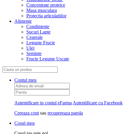
Concentrate proteice
Masa musculara
Protectia articulatiilor
Alimente
Condimente
Sucuri Lapte
Ceareale
Legume Fructe
Ulei
Seminte
Fructe Legume Uscate
Contul meu
Autentificare in contul eFarma
Autentificare cu Facebook
Creeaza cont
sau
recupereaza parola
Cosul meu
Cosul tau este gol