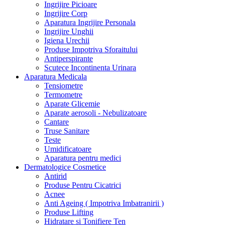
Ingrijire Picioare
Ingrijire Corp
Aparatura Ingrijire Personala
Ingrijire Unghii
Igiena Urechii
Produse Impotriva Sforaitului
Antiperspirante
Scutece Incontinenta Urinara
Aparatura Medicala
Tensiometre
Termometre
Aparate Glicemie
Aparate aerosoli - Nebulizatoare
Cantare
Truse Sanitare
Teste
Umidificatoare
Aparatura pentru medici
Dermatologice Cosmetice
Antirid
Produse Pentru Cicatrici
Acnee
Anti Ageing ( Impotriva Imbatranirii )
Produse Lifting
Hidratare si Tonifiere Ten