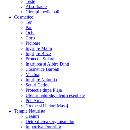
Teste
Absorbante
Ciorapi medicinali
Cosmetice
Ten
Par
Ochi
Corp
Picioare
Ingrijire Maini
Ingrijire Buze
Protectie Solara
Ingrijirea si Albire Dinti
Cosmetice Barbati
Machiaj
Ingrijire Naturala
Seturi Cadou
Protectie dupa Plaja
Uleiuri naturale, uleiuri esentiale
Pell Amar
Creme si Uleiuri Masaj
Terapie Naturista
Ceaiuri
Detoxifierea Organismului
Impotriva Durerilor