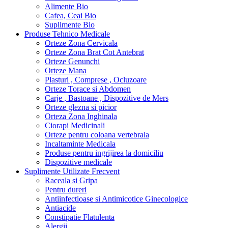
Alimente Bio
Cafea, Ceai Bio
Suplimente Bio
Produse Tehnico Medicale
Orteze Zona Cervicala
Orteze Zona Brat Cot Antebrat
Orteze Genunchi
Orteze Mana
Plasturi , Comprese , Ocluzoare
Orteze Torace si Abdomen
Carje , Bastoane , Dispozitive de Mers
Orteze glezna si picior
Orteza Zona Inghinala
Ciorapi Medicinali
Orteze pentru coloana vertebrala
Incaltaminte Medicala
Produse pentru ingrijirea la domiciliu
Dispozitive medicale
Suplimente Utilizate Frecvent
Raceala si Gripa
Pentru dureri
Antiinfectioase si Antimicotice Ginecologice
Antiacide
Constipatie Flatulenta
Alergii