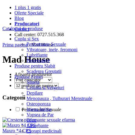
1 plus 1 gratis
Oferte Speciale
Blog
Producatori
Catalogul de produse
Contact
Call center: 0727.515.368
Cuplu si Sex
Performante Sexuale
Prima pagina
- Mad House
Vibratoare, inele, feromoni
Lubrifiante
Mad House
Prezervative
Produse pentru Slabit
Scaderea Greutatii
Afisarea produselor
Produse Femei
Silueta
Celulita si Vergeturi
Depilare
Categorii
Menopauza , Tulburari Menstruale
Osteoporoza
Igiena Intima
Performante Sexuale
Vopsea de Par
Teste
Absorbante
Maxro *4 CPS
Ciorapi medicinali