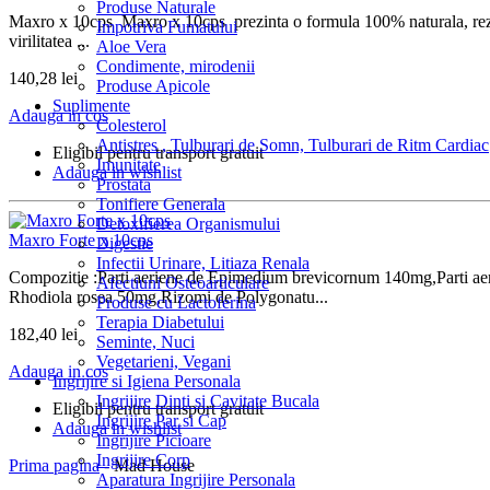
Produse Naturale
Maxro x 10cps Maxro x 10cps prezinta o formula 100% naturala, rezult
Impotriva Fumatului
virilitatea ...
Aloe Vera
Condimente, mirodenii
140,28 lei
Produse Apicole
Suplimente
Adauga in cos
Colesterol
Antistres , Tulburari de Somn, Tulburari de Ritm Cardiac
Eligibil pentru transport gratuit
Imunitate
Adauga in wishlist
Prostata
Tonifiere Generala
Detoxifierea Organismului
Maxro Forte x 10cps
Digestie
Infectii Urinare, Litiaza Renala
Compozitie :Parti aeriene de Epimedium brevicornum 140mg,Parti a
Afectiuni Osteoarticulare
Rhodiola rosea 50mg,Rizomi de Polygonatu...
Produse cu Lactoferina
Terapia Diabetului
182,40 lei
Seminte, Nuci
Vegetarieni, Vegani
Adauga in cos
Ingrijire si Igiena Personala
Ingrijire Dinti si Cavitate Bucala
Eligibil pentru transport gratuit
Ingrijire Par si Cap
Adauga in wishlist
Ingrijire Picioare
Ingrijire Corp
Prima pagina
- Mad House
Aparatura Ingrijire Personala