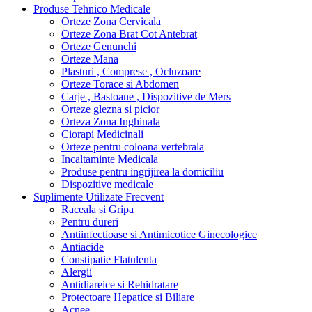
Produse Tehnico Medicale
Orteze Zona Cervicala
Orteze Zona Brat Cot Antebrat
Orteze Genunchi
Orteze Mana
Plasturi , Comprese , Ocluzoare
Orteze Torace si Abdomen
Carje , Bastoane , Dispozitive de Mers
Orteze glezna si picior
Orteza Zona Inghinala
Ciorapi Medicinali
Orteze pentru coloana vertebrala
Incaltaminte Medicala
Produse pentru ingrijirea la domiciliu
Dispozitive medicale
Suplimente Utilizate Frecvent
Raceala si Gripa
Pentru dureri
Antiinfectioase si Antimicotice Ginecologice
Antiacide
Constipatie Flatulenta
Alergii
Antidiareice si Rehidratare
Protectoare Hepatice si Biliare
Acnee