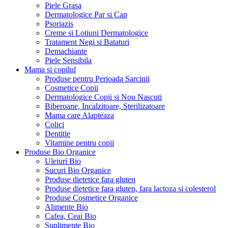
Piele Grasa
Dermatologice Par si Cap
Psoriazis
Creme si Lotiuni Dermatologice
Tratament Negi si Bataturi
Demachiante
Piele Sensibila
Mama si copilul
Produse pentru Perioada Sarcinii
Cosmetice Copii
Dermatologice Copii si Nou Nascuti
Biberoane, Incalzitoare, Sterilizatoare
Mama care Alapteaza
Colici
Dentitie
Vitamine pentru copii
Produse Bio Organice
Uleiuri Bio
Sucuri Bio Organice
Produse dietetice fara gluten
Produse dietetice fara gluten, fara lactoza si colesterol
Produse Cosmetice Organice
Alimente Bio
Cafea, Ceai Bio
Suplimente Bio