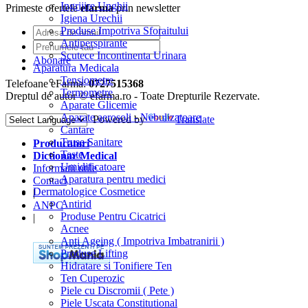
Ingrijire Unghii
Primeste ofertele
efarma
prin newsletter
Igiena Urechii
Produse Impotriva Sforaitului
Antiperspirante
Scutece Incontinenta Urinara
Abonare
Aparatura Medicala
Tensiometre
Telefoane eFarma:
0727515368
Termometre
Dreptul de autor © efarma.ro - Toate Drepturile Rezervate.
Aparate Glicemie
Aparate aerosoli - Nebulizatoare
Powered by
Translate
Cantare
Truse Sanitare
Producatori
Teste
Dictionar Medical
Umidificatoare
Informatii utile
Aparatura pentru medici
Contact
Dermatologice Cosmetice
|
Antirid
ANPC
Produse Pentru Cicatrici
|
Acnee
Anti Ageing ( Impotriva Imbatranirii )
Produse Lifting
Hidratare si Tonifiere Ten
Ten Cuperozic
Piele cu Discromii ( Pete )
Piele Uscata Constitutional