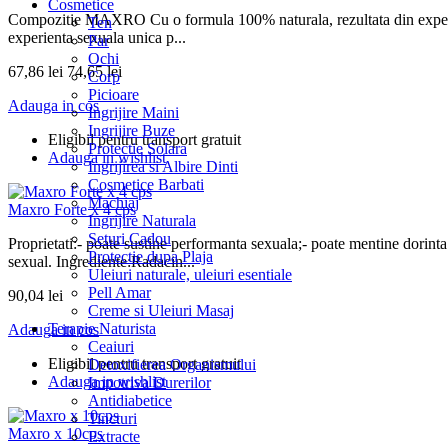
Cosmetice
Compozitie MAXRO Cu o formula 100% naturala, rezultata din experienta
Ten
experienta sexuala unica p...
Par
Ochi
67,86 lei
74,65 lei
Corp
Picioare
Adauga in cos
Ingrijire Maini
Ingrijire Buze
Eligibil pentru transport gratuit
Protectie Solara
Adauga in wishlist
Ingrijirea si Albire Dinti
Cosmetice Barbati
Machiaj
Maxro Forte x 4 cps
Ingrijire Naturala
Seturi Cadou
Proprietati:- poate sustine performanta sexuala;- poate mentine dorinta
Protectie dupa Plaja
sexual. Ingrediente:Radacin...
Uleiuri naturale, uleiuri esentiale
Pell Amar
90,04 lei
Creme si Uleiuri Masaj
Terapie Naturista
Adauga in cos
Ceaiuri
Eligibil pentru transport gratuit
Detoxifierea Organismului
Adauga in wishlist
Impotriva Durerilor
Antidiabetice
Tincturi
Maxro x 10cps
Extracte