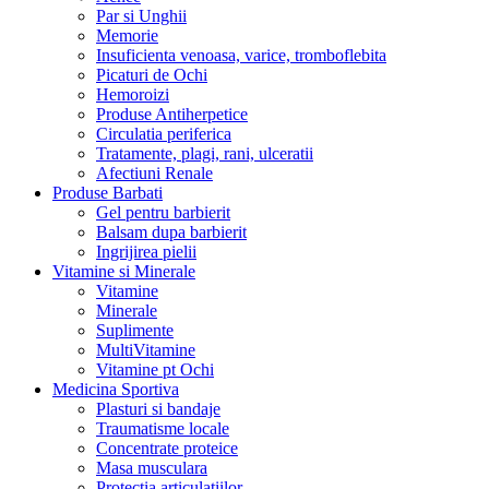
Par si Unghii
Memorie
Insuficienta venoasa, varice, tromboflebita
Picaturi de Ochi
Hemoroizi
Produse Antiherpetice
Circulatia periferica
Tratamente, plagi, rani, ulceratii
Afectiuni Renale
Produse Barbati
Gel pentru barbierit
Balsam dupa barbierit
Ingrijirea pielii
Vitamine si Minerale
Vitamine
Minerale
Suplimente
MultiVitamine
Vitamine pt Ochi
Medicina Sportiva
Plasturi si bandaje
Traumatisme locale
Concentrate proteice
Masa musculara
Protectia articulatiilor