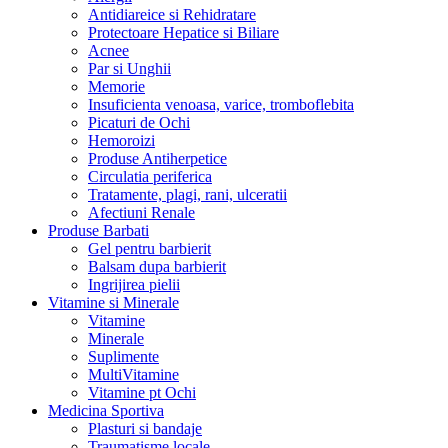
Antidiareice si Rehidratare
Protectoare Hepatice si Biliare
Acnee
Par si Unghii
Memorie
Insuficienta venoasa, varice, tromboflebita
Picaturi de Ochi
Hemoroizi
Produse Antiherpetice
Circulatia periferica
Tratamente, plagi, rani, ulceratii
Afectiuni Renale
Produse Barbati
Gel pentru barbierit
Balsam dupa barbierit
Ingrijirea pielii
Vitamine si Minerale
Vitamine
Minerale
Suplimente
MultiVitamine
Vitamine pt Ochi
Medicina Sportiva
Plasturi si bandaje
Traumatisme locale