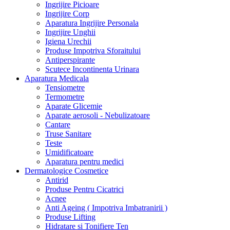
Ingrijire Picioare
Ingrijire Corp
Aparatura Ingrijire Personala
Ingrijire Unghii
Igiena Urechii
Produse Impotriva Sforaitului
Antiperspirante
Scutece Incontinenta Urinara
Aparatura Medicala
Tensiometre
Termometre
Aparate Glicemie
Aparate aerosoli - Nebulizatoare
Cantare
Truse Sanitare
Teste
Umidificatoare
Aparatura pentru medici
Dermatologice Cosmetice
Antirid
Produse Pentru Cicatrici
Acnee
Anti Ageing ( Impotriva Imbatranirii )
Produse Lifting
Hidratare si Tonifiere Ten