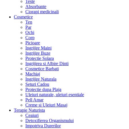
Teste
Absorbante
Ciorapi medicinali
Cosmetice
Ten
Par
Ochi
Corp
Picioare
Ingrijire Maini
Ingrijire Buze
Protectie Solara
Ingrijirea si Albire Dinti
Cosmetice Barbati
Machiaj
Ingrijire Naturala
Seturi Cadou
Protectie dupa Plaja
Uleiuri naturale, uleiuri esentiale
Pell Amar
Creme si Uleiuri Masaj
Terapie Naturista
Ceaiuri
Detoxifierea Organismului
Impotriva Durerilor