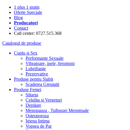
1 plus 1 gratis
Oferte Speciale
Blog
Producatori
Contact
Call center: 0727.515.368
Catalogul de produse
Cuplu si Sex
Performante Sexuale
Vibratoare, inele, feromoni
Lubrifiante
Prezervative
Produse pentru Slabit
Scaderea Greutatii
Produse Femei
Silueta
Celulita si Vergeturi
Depilare
Menopauza , Tulburari Menstruale
Osteoporoza
Igiena Intima
Vopsea de Par