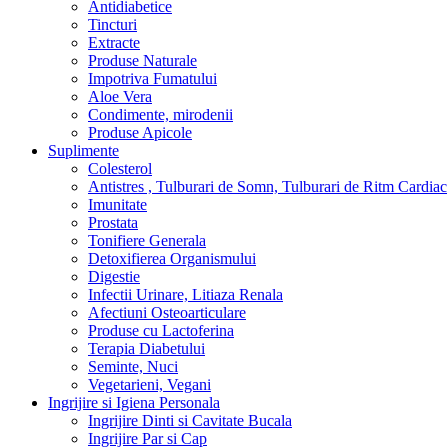
Antidiabetice
Tincturi
Extracte
Produse Naturale
Impotriva Fumatului
Aloe Vera
Condimente, mirodenii
Produse Apicole
Suplimente
Colesterol
Antistres , Tulburari de Somn, Tulburari de Ritm Cardiac
Imunitate
Prostata
Tonifiere Generala
Detoxifierea Organismului
Digestie
Infectii Urinare, Litiaza Renala
Afectiuni Osteoarticulare
Produse cu Lactoferina
Terapia Diabetului
Seminte, Nuci
Vegetarieni, Vegani
Ingrijire si Igiena Personala
Ingrijire Dinti si Cavitate Bucala
Ingrijire Par si Cap