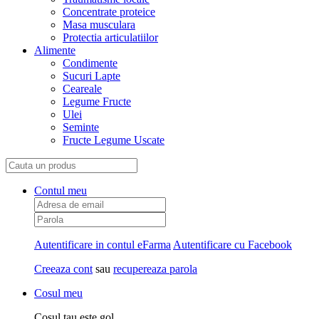
Concentrate proteice
Masa musculara
Protectia articulatiilor
Alimente
Condimente
Sucuri Lapte
Ceareale
Legume Fructe
Ulei
Seminte
Fructe Legume Uscate
Contul meu
Autentificare in contul eFarma
Autentificare cu Facebook
Creeaza cont
sau
recupereaza parola
Cosul meu
Cosul tau este gol