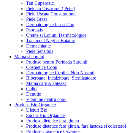
Ten Cuperozic
Piele cu Discromii ( Pete )
Piele Uscata Constitutional
Piele Grasa
Dermatologice Par si Cap
Psoriazis
Creme si Lotiuni Dermatologice
Tratament Negi si Bataturi
Demachiante
Piele Sensibila
Mama si copilul
Produse pentru Perioada Sarcinii
Cosmetice Copii
Dermatologice Copii si Nou Nascuti
Biberoane, Incalzitoare, Sterilizatoare
Mama care Alapteaza
Colici
Dentitie
Vitamine pentru copii
Produse Bio Organice
Uleiuri Bio
Sucuri Bio Organice
Produse dietetice fara gluten
Produse dietetice fara gluten, fara lactoza si colesterol
Produse Cosmetice Organice