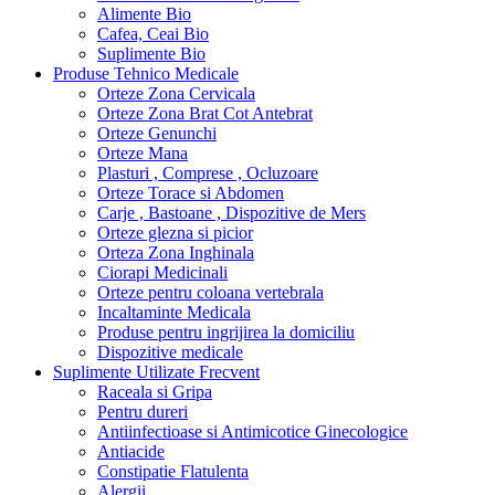
Alimente Bio
Cafea, Ceai Bio
Suplimente Bio
Produse Tehnico Medicale
Orteze Zona Cervicala
Orteze Zona Brat Cot Antebrat
Orteze Genunchi
Orteze Mana
Plasturi , Comprese , Ocluzoare
Orteze Torace si Abdomen
Carje , Bastoane , Dispozitive de Mers
Orteze glezna si picior
Orteza Zona Inghinala
Ciorapi Medicinali
Orteze pentru coloana vertebrala
Incaltaminte Medicala
Produse pentru ingrijirea la domiciliu
Dispozitive medicale
Suplimente Utilizate Frecvent
Raceala si Gripa
Pentru dureri
Antiinfectioase si Antimicotice Ginecologice
Antiacide
Constipatie Flatulenta
Alergii