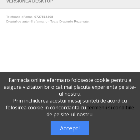
VERSIUNEA DESKTOP
Telefoane eFarma:
0727515368
Dreptul de autor © efarma.ro - Toate Drepturile Rezervate.
Farmacia online efarma.ro foloseste cookie pentru a
asigura vizitatorilor o cat mai placuta experienta pe site-
ul nostru.
Prin inchiderea acestui mesaj sunteti de acord cu
folosirea cookie in concordanta cu
termenii si conditiile
de pe site-ul nostru.
Accept!