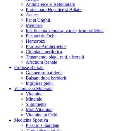
Antidiareice si Rehidratare
Protectoare Hepatice si Biliare
Acnee
Par si Unghii
Memorie
Insuficienta venoasa, varice, tromboflebita
Picaturi de Ochi
Hemoroizi
Produse Antiherpetice
Circulatia periferica
Tratamente, plagi, rani, ulceratii
Afectiuni Renale
Produse Barbati
Gel pentru barbierit
Balsam dupa barbierit
Ingrijirea pielii
Vitamine si Minerale
Vitamine
Minerale
Suplimente
MultiVitamine
Vitamine pt Ochi
Medicina Sportiva
Plasturi si bandaje
Traumatisme locale