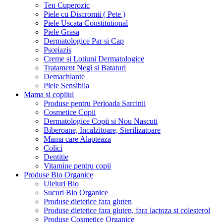
Ten Cuperozic
Piele cu Discromii ( Pete )
Piele Uscata Constitutional
Piele Grasa
Dermatologice Par si Cap
Psoriazis
Creme si Lotiuni Dermatologice
Tratament Negi si Bataturi
Demachiante
Piele Sensibila
Mama si copilul
Produse pentru Perioada Sarcinii
Cosmetice Copii
Dermatologice Copii si Nou Nascuti
Biberoane, Incalzitoare, Sterilizatoare
Mama care Alapteaza
Colici
Dentitie
Vitamine pentru copii
Produse Bio Organice
Uleiuri Bio
Sucuri Bio Organice
Produse dietetice fara gluten
Produse dietetice fara gluten, fara lactoza si colesterol
Produse Cosmetice Organice