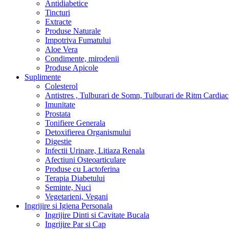
Antidiabetice
Tincturi
Extracte
Produse Naturale
Impotriva Fumatului
Aloe Vera
Condimente, mirodenii
Produse Apicole
Suplimente
Colesterol
Antistres , Tulburari de Somn, Tulburari de Ritm Cardiac
Imunitate
Prostata
Tonifiere Generala
Detoxifierea Organismului
Digestie
Infectii Urinare, Litiaza Renala
Afectiuni Osteoarticulare
Produse cu Lactoferina
Terapia Diabetului
Seminte, Nuci
Vegetarieni, Vegani
Ingrijire si Igiena Personala
Ingrijire Dinti si Cavitate Bucala
Ingrijire Par si Cap