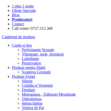
1 plus 1 gratis
Oferte Speciale
Blog
Producatori
Contact
Call center: 0727.515.368
Catalogul de produse
Cuplu si Sex
Performante Sexuale
Vibratoare, inele, feromoni
Lubrifiante
Prezervative
Produse pentru Slabit
Scaderea Greutatii
Produse Femei
Silueta
Celulita si Vergeturi
Depilare
Menopauza , Tulburari Menstruale
Osteoporoza
Igiena Intima
Vopsea de Par