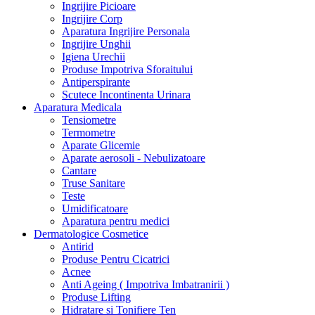
Ingrijire Picioare
Ingrijire Corp
Aparatura Ingrijire Personala
Ingrijire Unghii
Igiena Urechii
Produse Impotriva Sforaitului
Antiperspirante
Scutece Incontinenta Urinara
Aparatura Medicala
Tensiometre
Termometre
Aparate Glicemie
Aparate aerosoli - Nebulizatoare
Cantare
Truse Sanitare
Teste
Umidificatoare
Aparatura pentru medici
Dermatologice Cosmetice
Antirid
Produse Pentru Cicatrici
Acnee
Anti Ageing ( Impotriva Imbatranirii )
Produse Lifting
Hidratare si Tonifiere Ten