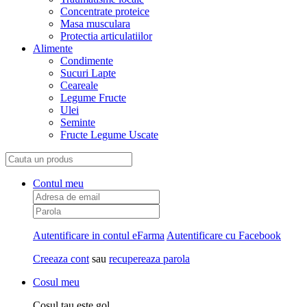
Concentrate proteice
Masa musculara
Protectia articulatiilor
Alimente
Condimente
Sucuri Lapte
Ceareale
Legume Fructe
Ulei
Seminte
Fructe Legume Uscate
Contul meu
Autentificare in contul eFarma
Autentificare cu Facebook
Creeaza cont
sau
recupereaza parola
Cosul meu
Cosul tau este gol