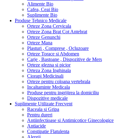
Alimente Bio
Cafea, Ceai Bio
Suplimente Bio
Produse Tehnico Medicale
Orteze Zona Cervicala
Orteze Zona Brat Cot Antebrat
Orteze Genunchi
Orteze Mana
Plasturi , Comprese , Ocluzoare
Orteze Torace si Abdomen
Carje , Bastoane , Dispozitive de Mers
Orteze glezna si picior
Orteza Zona Inghinala
Ciorapi Medicinali
Orteze pentru coloana vertebrala
Incaltaminte Medicala
Produse pentru ingrijirea la domiciliu
Dispozitive medicale
Suplimente Utilizate Frecvent
Raceala si Gripa
Pentru dureri
Antiinfectioase si Antimicotice Ginecologice
Antiacide
Constipatie Flatulenta
Alergii