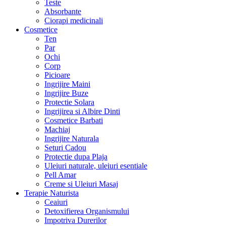
Teste
Absorbante
Ciorapi medicinali
Cosmetice
Ten
Par
Ochi
Corp
Picioare
Ingrijire Maini
Ingrijire Buze
Protectie Solara
Ingrijirea si Albire Dinti
Cosmetice Barbati
Machiaj
Ingrijire Naturala
Seturi Cadou
Protectie dupa Plaja
Uleiuri naturale, uleiuri esentiale
Pell Amar
Creme si Uleiuri Masaj
Terapie Naturista
Ceaiuri
Detoxifierea Organismului
Impotriva Durerilor