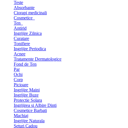
Teste
Absorbante
Ciorapi medicinali
Cosmetice
Ten
Antirid
Ingrijire Zilnica
Curatare
Tonifiere
Ingrijire Periodica
Acnee
Tratamente Dermatologice
Fond de Ten
Par
Ochi
Corp
Picioare
Ingrijire Maini
Ingrijire Buze
Protectie Solara
Ingrijirea si Albire Dinti
Cosmetice Barbati
Machiaj
Ingrijire Naturala
Seturi Cadou