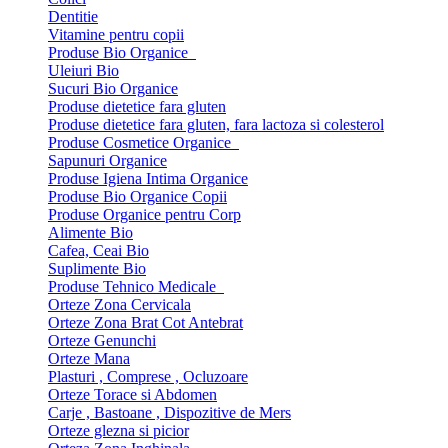
Dentitie
Vitamine pentru copii
Produse Bio Organice
Uleiuri Bio
Sucuri Bio Organice
Produse dietetice fara gluten
Produse dietetice fara gluten, fara lactoza si colesterol
Produse Cosmetice Organice
Sapunuri Organice
Produse Igiena Intima Organice
Produse Bio Organice Copii
Produse Organice pentru Corp
Alimente Bio
Cafea, Ceai Bio
Suplimente Bio
Produse Tehnico Medicale
Orteze Zona Cervicala
Orteze Zona Brat Cot Antebrat
Orteze Genunchi
Orteze Mana
Plasturi , Comprese , Ocluzoare
Orteze Torace si Abdomen
Carje , Bastoane , Dispozitive de Mers
Orteze glezna si picior