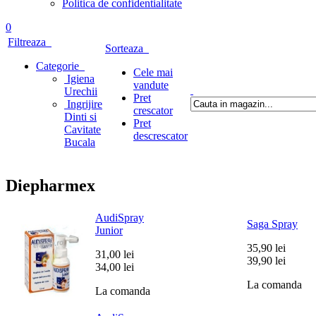
Politica de confidentialitate
0
Filtreaza
Sorteaza
Categorie
Cele mai
Igiena
vandute
Urechii
Pret
Ingrijire
crescator
Dinti si
Pret
Cavitate
descrescator
Bucala
Diepharmex
AudiSpray
Saga Spray
Junior
35,90 lei
31,00 lei
39,90 lei
34,00 lei
La comanda
La comanda