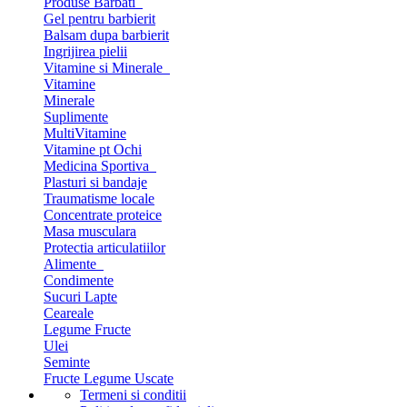
Produse Barbati
Gel pentru barbierit
Balsam dupa barbierit
Ingrijirea pielii
Vitamine si Minerale
Vitamine
Minerale
Suplimente
MultiVitamine
Vitamine pt Ochi
Medicina Sportiva
Plasturi si bandaje
Traumatisme locale
Concentrate proteice
Masa musculara
Protectia articulatiilor
Alimente
Condimente
Sucuri Lapte
Ceareale
Legume Fructe
Ulei
Seminte
Fructe Legume Uscate
Termeni si conditii