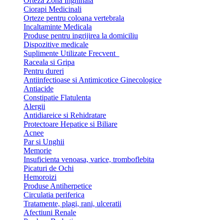
Orteza Zona Inghinala
Ciorapi Medicinali
Orteze pentru coloana vertebrala
Incaltaminte Medicala
Produse pentru ingrijirea la domiciliu
Dispozitive medicale
Suplimente Utilizate Frecvent
Raceala si Gripa
Pentru dureri
Antiinfectioase si Antimicotice Ginecologice
Antiacide
Constipatie Flatulenta
Alergii
Antidiareice si Rehidratare
Protectoare Hepatice si Biliare
Acnee
Par si Unghii
Memorie
Insuficienta venoasa, varice, tromboflebita
Picaturi de Ochi
Hemoroizi
Produse Antiherpetice
Circulatia periferica
Tratamente, plagi, rani, ulceratii
Afectiuni Renale