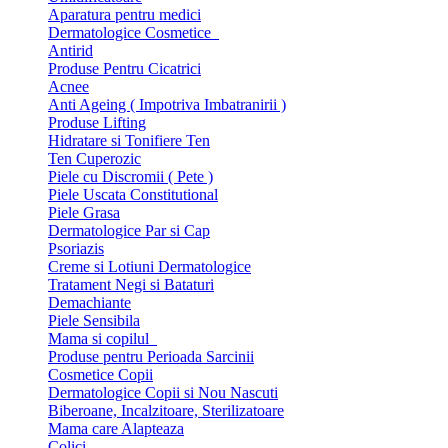
Aparatura pentru medici
Dermatologice Cosmetice
Antirid
Produse Pentru Cicatrici
Acnee
Anti Ageing ( Impotriva Imbatranirii )
Produse Lifting
Hidratare si Tonifiere Ten
Ten Cuperozic
Piele cu Discromii ( Pete )
Piele Uscata Constitutional
Piele Grasa
Dermatologice Par si Cap
Psoriazis
Creme si Lotiuni Dermatologice
Tratament Negi si Bataturi
Demachiante
Piele Sensibila
Mama si copilul
Produse pentru Perioada Sarcinii
Cosmetice Copii
Dermatologice Copii si Nou Nascuti
Biberoane, Incalzitoare, Sterilizatoare
Mama care Alapteaza
Colici