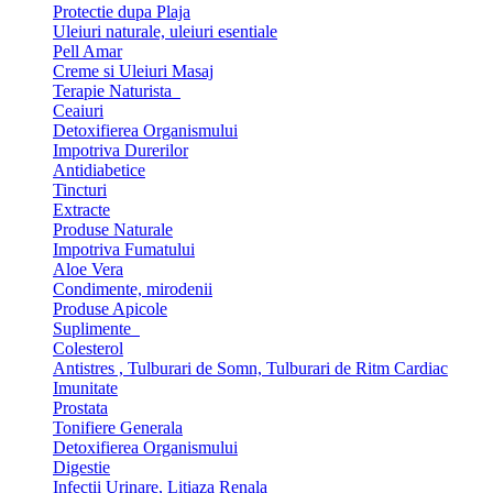
Protectie dupa Plaja
Uleiuri naturale, uleiuri esentiale
Pell Amar
Creme si Uleiuri Masaj
Terapie Naturista
Ceaiuri
Detoxifierea Organismului
Impotriva Durerilor
Antidiabetice
Tincturi
Extracte
Produse Naturale
Impotriva Fumatului
Aloe Vera
Condimente, mirodenii
Produse Apicole
Suplimente
Colesterol
Antistres , Tulburari de Somn, Tulburari de Ritm Cardiac
Imunitate
Prostata
Tonifiere Generala
Detoxifierea Organismului
Digestie
Infectii Urinare, Litiaza Renala