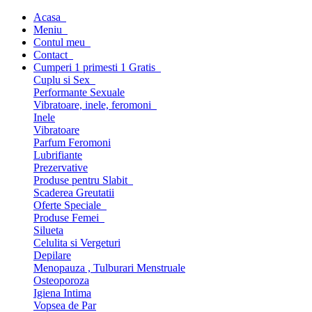
Acasa
Meniu
Contul meu
Contact
Cumperi 1 primesti 1 Gratis
Cuplu si Sex
Performante Sexuale
Vibratoare, inele, feromoni
Inele
Vibratoare
Parfum Feromoni
Lubrifiante
Prezervative
Produse pentru Slabit
Scaderea Greutatii
Oferte Speciale
Produse Femei
Silueta
Celulita si Vergeturi
Depilare
Menopauza , Tulburari Menstruale
Osteoporoza
Igiena Intima
Vopsea de Par