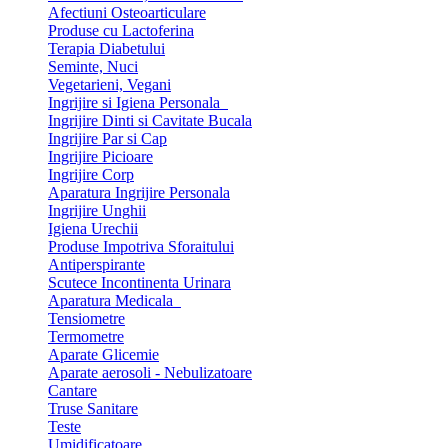
Afectiuni Osteoarticulare
Produse cu Lactoferina
Terapia Diabetului
Seminte, Nuci
Vegetarieni, Vegani
Ingrijire si Igiena Personala
Ingrijire Dinti si Cavitate Bucala
Ingrijire Par si Cap
Ingrijire Picioare
Ingrijire Corp
Aparatura Ingrijire Personala
Ingrijire Unghii
Igiena Urechii
Produse Impotriva Sforaitului
Antiperspirante
Scutece Incontinenta Urinara
Aparatura Medicala
Tensiometre
Termometre
Aparate Glicemie
Aparate aerosoli - Nebulizatoare
Cantare
Truse Sanitare
Teste
Umidificatoare