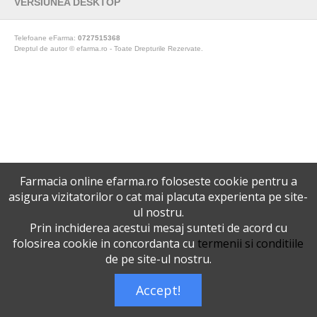
VERSIUNEA DESKTOP
Telefoane eFarma:
0727515368
Dreptul de autor © efarma.ro - Toate Drepturile Rezervate.
Farmacia online efarma.ro foloseste cookie pentru a
asigura vizitatorilor o cat mai placuta experienta pe site-
ul nostru.
Prin inchiderea acestui mesaj sunteti de acord cu
folosirea cookie in concordanta cu
termenii si conditiile
de pe site-ul nostru.
Accept!