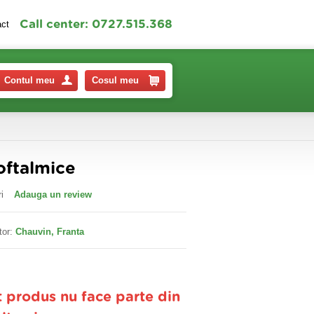
Call center: 0727.515.368
act
Contul meu
Cosul meu
 oftalmice
i
Adauga un review
tor:
Chauvin, Franta
t produs nu face parte din