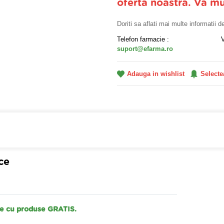
oferta noastra. Va m
Doriti sa aflati mai multe informatii 
Telefon farmacie :
suport@efarma.ro
Adauga in wishlist
Selecte
farmacia online eFarma si beneficiezi de transport gratuit
ce
tre cu produse GRATIS.