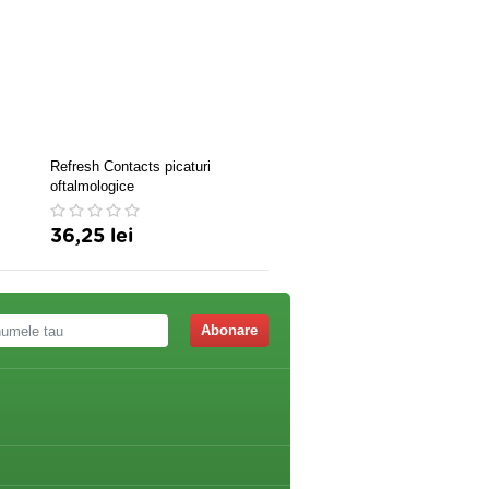
Refresh Contacts picaturi
VISIOFORT 40CPS,
oftalmologice
FARMACLASS
36,25 lei
30,34 lei
Abonare