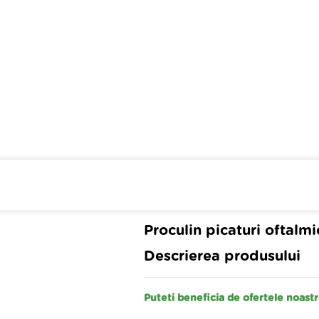
Cumpara de minim 299 lei
din 
Proculin picaturi oftalmi
Descrierea produsului
Puteti beneficia de ofertele noas