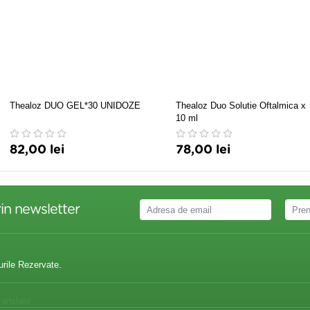
Thealoz DUO GEL*30 UNIDOZE
Thealoz Duo Solutie Oftalmica x
10 ml
82,00 lei
78,00 lei
in newsletter
urile Rezervate.
ranslate