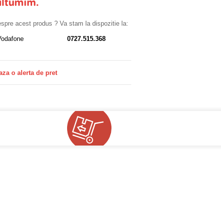
ultumim.
despre acest produs ? Va stam la dispozitie la:
Vodafone
0727.515.368
aza o alerta de pret
!