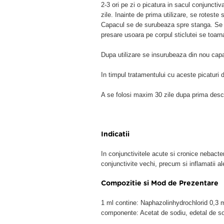
2-3 ori pe zi o picatura in sacul conjunctiv
zile. Inainte de prima utilizare, se roteste
Capacul se de surubeaza spre stanga. Se adu
presare usoara pe corpul sticlutei se toarna
Dupa utilizare se insurubeaza din nou cap
In timpul tratamentului cu aceste picaturi d
A se folosi maxim 30 zile dupa prima desch
Indicatii
In conjunctivitele acute si cronice nebacte
conjunctivite vechi, precum si inflamatii al
Compozitie si Mod de Prezentare
1 ml contine: Naphazolinhydrochlorid 0,3 
componente: Acetat de sodiu, edetal de sod