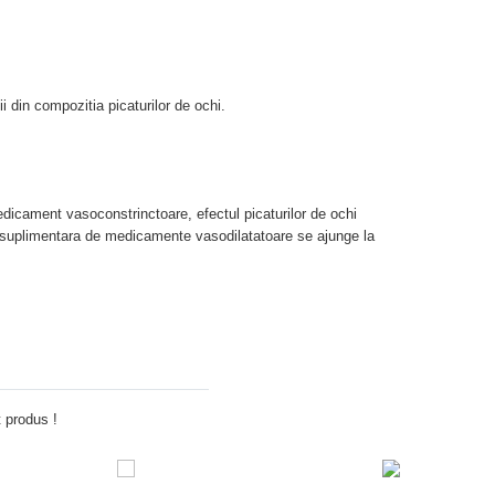
ii din compozitia picaturilor de ochi.
edicament vasoconstrinctoare, efectul picaturilor de ochi
rea suplimentara de medicamente vasodilatatoare se ajunge la
Adauga comentariu
 produs !