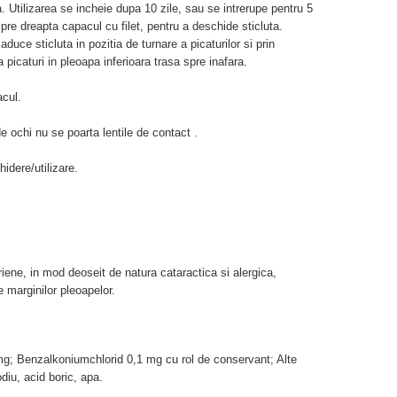
a. Utilizarea se incheie dupa 10 zile, sau se intrerupe pentru 5
 spre dreapta capacul cu filet, pentru a deschide sticluta.
ce sticluta in pozitia de turnare a picaturilor si prin
 picaturi in pleoapa inferioara trasa spre inafara.
acul.
e ochi nu se poarta lentile de contact .
idere/utilizare.
riene, in mod deoseit de natura cataractica si alergica,
e marginilor pleoapelor.
mg; Benzalkoniumchlorid 0,1 mg cu rol de conservant; Alte
iu, acid boric, apa.