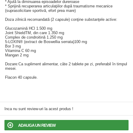
* Ajută la diminuarea episoadelor dureroase
* Sprijină recuperarea articulaţiilor după traumatisme mecanice
(suprasolicitare sportivă, efort prea mare)
Doza zilnică recomandată (2 capsule) conţine substanţele active:
Glucozamină HCl 1.500 mg
Joint ShieldTM, din care 1.350 mg
Complex de condroitină 1.250 mg
5-LOXIN® (extract de Boswellia serrata)100 mg
Bor 3 mg
Vitamina C 60 mg
Mangan 2 mg
Dozare:Ca supliment alimentar, câte 2 tablete pe zi, preferabil în timpul
mesei.
Flacon 40 capsule.
Inca nu sunt review-uri la acest produs !
ADAUGA UN REVIEW