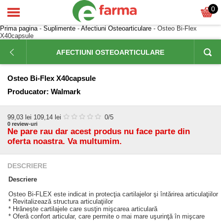
0
Prima pagina
-
Suplimente
-
Afectiuni Osteoarticulare
- Osteo Bi-Flex
X40capsule
AFECTIUNI OSTEOARTICULARE
Osteo Bi-Flex X40capsule
Producator:
Walmark
99,03
lei
109,14 lei
0
/5
0
review-uri
Ne pare rau dar acest produs nu face parte din
oferta noastra. Va multumim.
DESCRIERE
Descriere
Osteo Bi-FLEX este indicat in protecţia cartilajelor şi întărirea articulaţiilor
* Revitalizează structura articulaţiilor
* Hrăneşte cartilajele care susţin mişcarea articulară
* Oferă confort articular, care permite o mai mare uşurinţă în mişcare