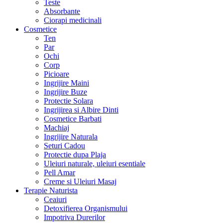
Teste
Absorbante
Ciorapi medicinali
Cosmetice
Ten
Par
Ochi
Corp
Picioare
Ingrijire Maini
Ingrijire Buze
Protectie Solara
Ingrijirea si Albire Dinti
Cosmetice Barbati
Machiaj
Ingrijire Naturala
Seturi Cadou
Protectie dupa Plaja
Uleiuri naturale, uleiuri esentiale
Pell Amar
Creme si Uleiuri Masaj
Terapie Naturista
Ceaiuri
Detoxifierea Organismului
Impotriva Durerilor