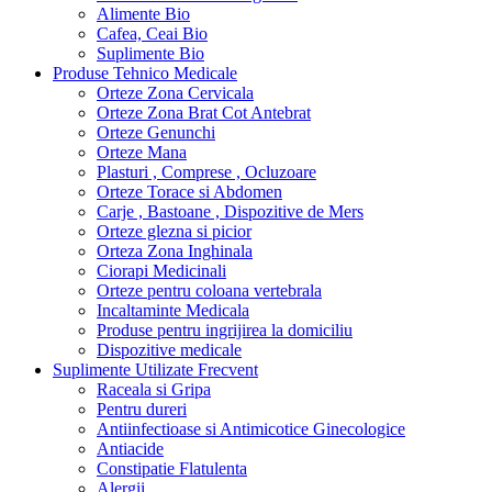
Alimente Bio
Cafea, Ceai Bio
Suplimente Bio
Produse Tehnico Medicale
Orteze Zona Cervicala
Orteze Zona Brat Cot Antebrat
Orteze Genunchi
Orteze Mana
Plasturi , Comprese , Ocluzoare
Orteze Torace si Abdomen
Carje , Bastoane , Dispozitive de Mers
Orteze glezna si picior
Orteza Zona Inghinala
Ciorapi Medicinali
Orteze pentru coloana vertebrala
Incaltaminte Medicala
Produse pentru ingrijirea la domiciliu
Dispozitive medicale
Suplimente Utilizate Frecvent
Raceala si Gripa
Pentru dureri
Antiinfectioase si Antimicotice Ginecologice
Antiacide
Constipatie Flatulenta
Alergii