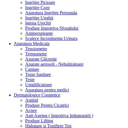
Ingrijire Picioare
Ingrijire Corp
Aparatura Ingrijire Personala
Ingrijire Unghii
Igiena Urechii
Produse Impotriva Sforaitului
Antiperspirante
Scutece Incontinenta Urinara
Aparatura Medicala
Tensiometre
Termometre
Aparate Glicemie
Aparate aerosoli - Nebulizatoare
Cantare
Truse Sanitare
Teste
Umidificatoare
Aparatura pentru medici
Dermatologice Cosmetice
Antirid
Produse Pentru Cicatrici
Acnee
Anti Ageing ( Impotriva Imbatranirii )
Produse Lifting
Hidratare si Tonifiere Ten