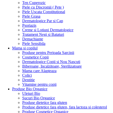
Ten Cuperozic
Piele cu Discromii ( Pete )
Piele Uscata Constitutional
Piele Grasa
Dermatologice Par si Cap
Psoriazis
Creme si Lotiuni Dermatologice
Tratament Negi si Bataturi
Demachiante
Piele Sensibila
Mama si copilul
Produse pentru Perioada Sarcinii
Cosmetice Copii
Dermatologice Copii si Nou Nascuti
Biberoane, Incalzitoare, Sterilizatoare
Mama care Alapteaza
Colici
Dentitie
Vitamine pentru copii
Produse Bio Organice
Uleiuri Bio
Sucuri Bio Organice
Produse dietetice fara gluten
Produse dietetice fara gluten, fara lactoza si colesterol
Produse Cosmetice Organice