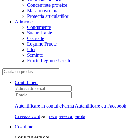
Concentrate proteice
Masa musculara
Protectia articulatiilor
Alimente
Condimente
Sucuri Lapte
Ceareale
Legume Fructe
Ulei
Seminte
Fructe Legume Uscate
Contul meu
Autentificare in contul eFarma
Autentificare cu Facebook
Creeaza cont
sau
recupereaza parola
Cosul meu
Cosul tau este gol