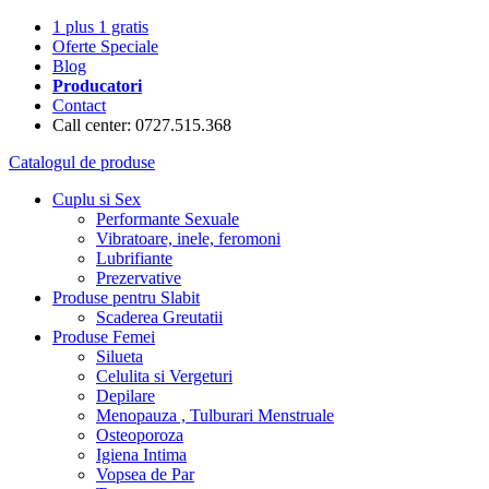
1 plus 1 gratis
Oferte Speciale
Blog
Producatori
Contact
Call center: 0727.515.368
Catalogul de produse
Cuplu si Sex
Performante Sexuale
Vibratoare, inele, feromoni
Lubrifiante
Prezervative
Produse pentru Slabit
Scaderea Greutatii
Produse Femei
Silueta
Celulita si Vergeturi
Depilare
Menopauza , Tulburari Menstruale
Osteoporoza
Igiena Intima
Vopsea de Par