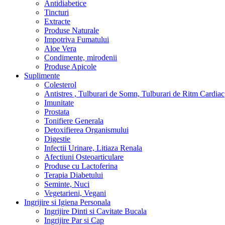
Antidiabetice
Tincturi
Extracte
Produse Naturale
Impotriva Fumatului
Aloe Vera
Condimente, mirodenii
Produse Apicole
Suplimente
Colesterol
Antistres , Tulburari de Somn, Tulburari de Ritm Cardiac
Imunitate
Prostata
Tonifiere Generala
Detoxifierea Organismului
Digestie
Infectii Urinare, Litiaza Renala
Afectiuni Osteoarticulare
Produse cu Lactoferina
Terapia Diabetului
Seminte, Nuci
Vegetarieni, Vegani
Ingrijire si Igiena Personala
Ingrijire Dinti si Cavitate Bucala
Ingrijire Par si Cap