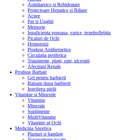
Antidiareice si Rehidratare
Protectoare Hepatice si Biliare
Acnee
Par si Unghii
Memorie
Insuficienta venoasa, varice, tromboflebita
Picaturi de Ochi
Hemoroizi
Produse Antiherpetice
Circulatia periferica
Tratamente, plagi, rani, ulceratii
Afectiuni Renale
Produse Barbati
Gel pentru barbierit
Balsam dupa barbierit
Ingrijirea pielii
Vitamine si Minerale
Vitamine
Minerale
Suplimente
MultiVitamine
Vitamine pt Ochi
Medicina Sportiva
Plasturi si bandaje
Traumatisme locale