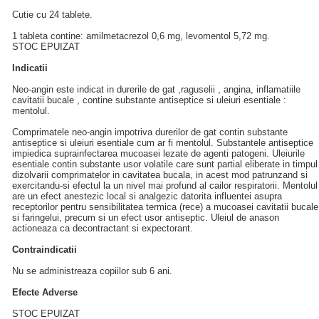
Cutie cu 24 tablete.
1 tableta contine: amilmetacrezol 0,6 mg, levomentol 5,72 mg.
STOC EPUIZAT
Indicatii
Neo-angin este indicat in durerile de gat ,raguselii , angina, inflamatiile
cavitatii bucale , contine substante antiseptice si uleiuri esentiale :
mentolul.
Comprimatele neo-angin impotriva durerilor de gat contin substante
antiseptice si uleiuri esentiale cum ar fi mentolul. Substantele antiseptice
impiedica suprainfectarea mucoasei lezate de agenti patogeni. Uleiurile
esentiale contin substante usor volatile care sunt partial eliberate in timpul
dizolvarii comprimatelor in cavitatea bucala, in acest mod patrunzand si
exercitandu-si efectul la un nivel mai profund al cailor respiratorii. Mentolul
are un efect anestezic local si analgezic datorita influentei asupra
receptorilor pentru sensibilitatea termica (rece) a mucoasei cavitatii bucale
si faringelui, precum si un efect usor antiseptic. Uleiul de anason
actioneaza ca decontractant si expectorant.
Contraindicatii
Nu se administreaza copiilor sub 6 ani.
Efecte Adverse
STOC EPUIZAT