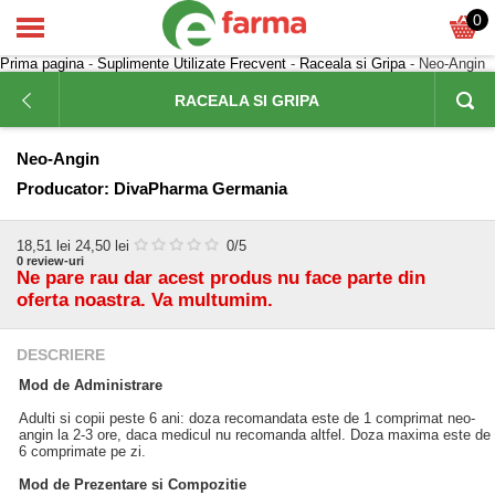
0
Prima pagina
-
Suplimente Utilizate Frecvent
-
Raceala si Gripa
- Neo-Angin
RACEALA SI GRIPA
Neo-Angin
Producator:
DivaPharma Germania
18,51
lei
24,50 lei
0
/5
0
review-uri
Ne pare rau dar acest produs nu face parte din
oferta noastra. Va multumim.
DESCRIERE
Mod de Administrare
Adulti si copii peste 6 ani: doza recomandata este de 1 comprimat neo-
angin la 2-3 ore, daca medicul nu recomanda altfel. Doza maxima este de
6 comprimate pe zi.
Mod de Prezentare si Compozitie