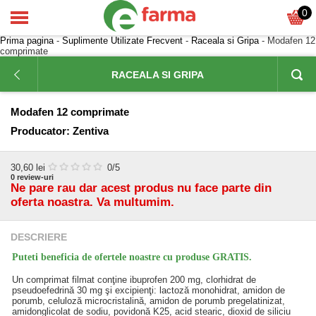
0
Prima pagina
-
Suplimente Utilizate Frecvent
-
Raceala si Gripa
- Modafen 12
comprimate
RACEALA SI GRIPA
Modafen 12 comprimate
Producator:
Zentiva
30,60
lei
0
/5
0
review-uri
Ne pare rau dar acest produs nu face parte din
oferta noastra. Va multumim.
DESCRIERE
Puteti beneficia de ofertele noastre cu produse GRATIS.
Un comprimat filmat conţine ibuprofen 200 mg, clorhidrat de
pseudoefedrină 30 mg şi excipienţi: lactoză monohidrat, amidon de
porumb, celuloză microcristalină, amidon de porumb pregelatinizat,
amidonglicolat de sodiu, povidonă K25, acid stearic, dioxid de siliciu