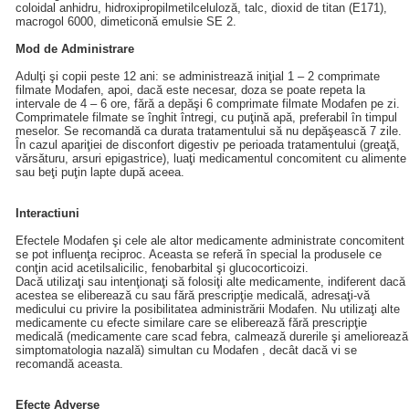
coloidal anhidru, hidroxipropilmetilceluloză, talc, dioxid de titan (E171),
macrogol 6000, dimeticonă emulsie SE 2.
Mod de Administrare
Adulţi şi copii peste 12 ani: se administrează iniţial 1 – 2 comprimate
filmate Modafen, apoi, dacă este necesar, doza se poate repeta la
intervale de 4 – 6 ore, fără a depăşi 6 comprimate filmate Modafen pe zi.
Comprimatele filmate se înghit întregi, cu puţină apă, preferabil în timpul
meselor. Se recomandă ca durata tratamentului să nu depăşească 7 zile.
În cazul apariţiei de disconfort digestiv pe perioada tratamentului (greaţă,
vărsăturu, arsuri epigastrice), luaţi medicamentul concomitent cu alimente
sau beţi puţin lapte după aceea.
Interactiuni
Efectele Modafen şi cele ale altor medicamente administrate concomitent
se pot influenţa reciproc. Aceasta se referă în special la produsele ce
conţin acid acetilsalicilic, fenobarbital şi glucocorticoizi.
Dacă utilizaţi sau intenţionaţi să folosiţi alte medicamente, indiferent dacă
acestea se eliberează cu sau fără prescripţie medicală, adresaţi-vă
medicului cu privire la posibilitatea administrării Modafen. Nu utilizaţi alte
medicamente cu efecte similare care se eliberează fără prescripţie
medicală (medicamente care scad febra, calmează durerile şi ameliorează
simptomatologia nazală) simultan cu Modafen , decât dacă vi se
recomandă aceasta.
Efecte Adverse