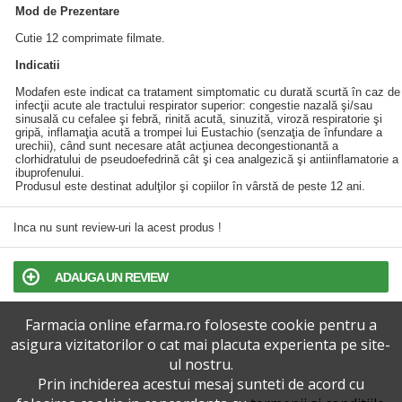
Mod de Prezentare
Cutie 12 comprimate filmate.
Indicatii
Modafen este indicat ca tratament simptomatic cu durată scurtă în caz de
infecţii acute ale tractului respirator superior: congestie nazală şi/sau
sinusală cu cefalee şi febră, rinită acută, sinuzită, viroză respiratorie şi
gripă, inflamaţia acută a trompei lui Eustachio (senzaţia de înfundare a
urechii), când sunt necesare atât acţiunea decongestionantă a
clorhidratului de pseudoefedrină cât şi cea analgezică şi antiinflamatorie a
ibuprofenului.
Produsul este destinat adulţilor şi copiilor în vârstă de peste 12 ani.
Inca nu sunt review-uri la acest produs !
ADAUGA UN REVIEW
Farmacia online efarma.ro foloseste cookie pentru a
TERMENI SI CONDITII
asigura vizitatorilor o cat mai placuta experienta pe site-
ul nostru.
POLITICA DE CONFIDENTIALITATE
Prin inchiderea acestui mesaj sunteti de acord cu