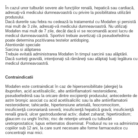
În cazul unor tulburări severe ale funcţiilor renală, hepatică sau cardiacă,
adresaţi-vă medicului dumneavoastră cu privire la posibilitatea utilizării
produsului.
Dacă durerile sau febra nu cedează la tratamentul cu Modafen şi persistă
mai mult de 3 zile, adresaţi-vă medicului dumneavoastră. Nu utilizaţi
Modafen mai mult de 7 zile, decât dacă vi se recomandă acest lucru de
medicul dumneavoastră. Sportivii trebuie avertizaţi că pseudoefedrina
poate determina pozitivarea testelor antidoping.
Atentionări speciale
Sarcina si alăptarea
Trebuie evitată administrarea Modafen în timpul sarcinii sau alăptării.
Dacă sunteţi gravidă, intenţionaţi să rămâneţi sau alăptaţi luaţi legătura cu
medicul dumneavoastră.
Contraindicatii
Modafen este contraindicat în caz de hipersensibilitate (alergie) la
ibuprofen, acid acetilsalicilic, alte antiinflamatorii nesteroidiene,
pseudoefedrină sau la oricare dintre excipienţii produsului; antecedente de
astm bronşic asociat cu acid acetilsalicilic sau la alte antiinflamatorii
nesteroidiene; tahicardie, hipertensiune arterială, feocromocitom,
insuficienţă coronariană severă; insuficienţă hepatică gravă; insuficienţă
renală gravă; ulcer gastroduodenal activ; diabet zaharat; hipertiroidism;
glaucom cu unghi închis; risc de retenţie urinară cu tulburări
uretroprostatice; lupus eritematos diseminat. Produsul nu se va administra
copiilor sub 12 ani, la care sunt necesare alte forme farmaceutice cu
concentraţii mai mici.