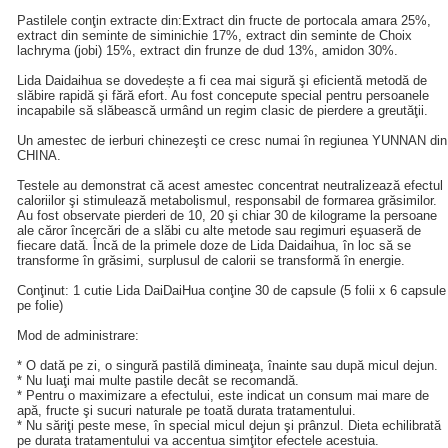
Pastilele conţin extracte din:Extract din fructe de portocala amara 25%,
extract din seminte de siminichie 17%, extract din seminte de Choix
lachryma (jobi) 15%, extract din frunze de dud 13%, amidon 30%.
Lida Daidaihua se dovedește a fi cea mai sigură şi eficientă metodă de
slăbire rapidă şi fără efort. Au fost concepute special pentru persoanele
incapabile să slăbească urmând un regim clasic de pierdere a greutăţii.
Un amestec de ierburi chinezeşti ce cresc numai în regiunea YUNNAN din
CHINA.
Testele au demonstrat că acest amestec concentrat neutralizează efectul
caloriilor şi stimulează metabolismul, responsabil de formarea grăsimilor.
Au fost observate pierderi de 10, 20 şi chiar 30 de kilograme la persoane
ale căror încercări de a slăbi cu alte metode sau regimuri eşuaseră de
fiecare dată. Încă de la primele doze de Lida Daidaihua, în loc să se
transforme în grăsimi, surplusul de calorii se transformă în energie.
Conţinut: 1 cutie Lida DaiDaiHua conţine 30 de capsule (5 folii x 6 capsule
pe folie)
Mod de administrare:
* O dată pe zi, o singură pastilă dimineaţa, înainte sau după micul dejun.
* Nu luaţi mai multe pastile decât se recomandă.
* Pentru o maximizare a efectului, este indicat un consum mai mare de
apă, fructe şi sucuri naturale pe toată durata tratamentului.
* Nu săriţi peste mese, în special micul dejun şi prânzul. Dieta echilibrată
pe durata tratamentului va accentua simţitor efectele acestuia.