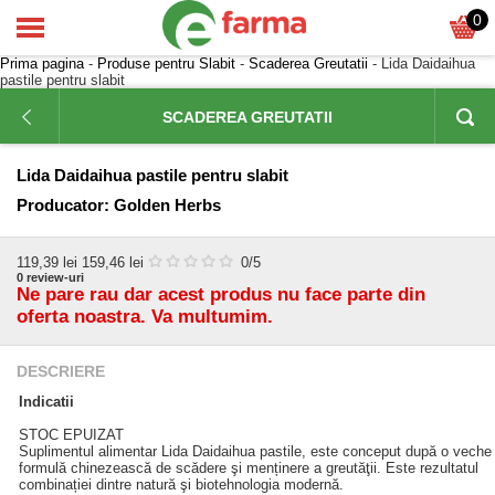
0
Prima pagina
-
Produse pentru Slabit
-
Scaderea Greutatii
- Lida Daidaihua
pastile pentru slabit
SCADEREA GREUTATII
Lida Daidaihua pastile pentru slabit
Producator:
Golden Herbs
119,39
lei
159,46 lei
0
/5
0
review-uri
Ne pare rau dar acest produs nu face parte din
oferta noastra. Va multumim.
DESCRIERE
Indicatii
STOC EPUIZAT
Suplimentul alimentar Lida Daidaihua pastile, este conceput după o veche
formulă chinezească de scădere şi menținere a greutăţii. Este rezultatul
combinației dintre natură şi biotehnologia modernă.