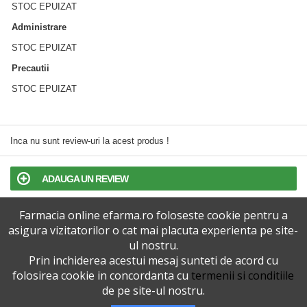
STOC EPUIZAT
Administrare
STOC EPUIZAT
Precautii
STOC EPUIZAT
Inca nu sunt review-uri la acest produs !
ADAUGA UN REVIEW
Farmacia online efarma.ro foloseste cookie pentru a
TERMENI SI CONDITII
asigura vizitatorilor o cat mai placuta experienta pe site-
ul nostru.
POLITICA DE CONFIDENTIALITATE
Prin inchiderea acestui mesaj sunteti de acord cu
folosirea cookie in concordanta cu
termenii si conditiile
VERSIUNEA DESKTOP
de pe site-ul nostru.