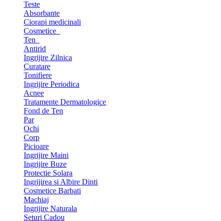
Teste
Absorbante
Ciorapi medicinali
Cosmetice
Ten
Antirid
Ingrijire Zilnica
Curatare
Tonifiere
Ingrijire Periodica
Acnee
Tratamente Dermatologice
Fond de Ten
Par
Ochi
Corp
Picioare
Ingrijire Maini
Ingrijire Buze
Protectie Solara
Ingrijirea si Albire Dinti
Cosmetice Barbati
Machiaj
Ingrijire Naturala
Seturi Cadou