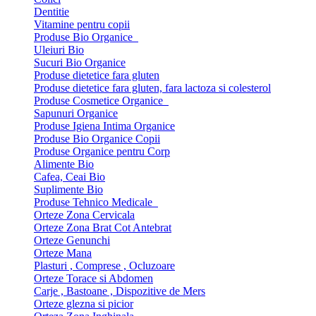
Dentitie
Vitamine pentru copii
Produse Bio Organice
Uleiuri Bio
Sucuri Bio Organice
Produse dietetice fara gluten
Produse dietetice fara gluten, fara lactoza si colesterol
Produse Cosmetice Organice
Sapunuri Organice
Produse Igiena Intima Organice
Produse Bio Organice Copii
Produse Organice pentru Corp
Alimente Bio
Cafea, Ceai Bio
Suplimente Bio
Produse Tehnico Medicale
Orteze Zona Cervicala
Orteze Zona Brat Cot Antebrat
Orteze Genunchi
Orteze Mana
Plasturi , Comprese , Ocluzoare
Orteze Torace si Abdomen
Carje , Bastoane , Dispozitive de Mers
Orteze glezna si picior