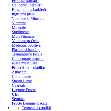
Produse Barbati
Gel pentru barbierit
Balsam dupa barbierit
Ingrijirea pielii
Vitamine si Minerale
Vitamine
Minerale
Suplimente
MultiVitamine
Vitamine pt Ochi
Medicina Sportiva
Plasturi si bandaje
Traumatisme locale
Concentrate proteice
Masa musculara
Protectia articulatiilor
Alimente
Condimente
Sucuri Lapte
Ceareale
Legume Fructe
Ulei
Seminte
Fructe Legume Uscate
Termeni si conditii