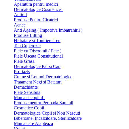
Aparatura pentru medici
Dermatologice Cosmetice
Antirid
Produse Pentru Cicatrici
Acnee
Anti Ageing ( Impotriva Imbatranirii )
Produse Lifting
Hidratare si Tonifiere Ten
Ten Cuperozic
Piele cu Discromii ( Pete )
Piele Uscata Constitutional
Piele Grasa
Dermatologice Par si Cap
Psoriazis
Creme si Lotiuni Dermatologice
Tratament Negi si Bataturi
Demachiante
Piele Sensibila
Mama si copilul
Produse pentru Perioada Sarcinii
Cosmetice Copii
Dermatologice Copii si Nou Nascuti
Biberoane, Incalzitoare, Sterilizatoare
Mama care Alapteaza
Colici