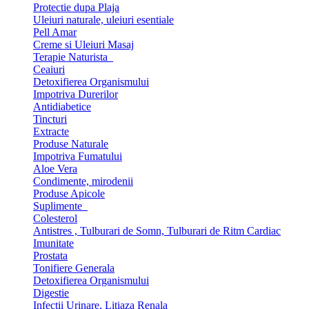
Protectie dupa Plaja
Uleiuri naturale, uleiuri esentiale
Pell Amar
Creme si Uleiuri Masaj
Terapie Naturista
Ceaiuri
Detoxifierea Organismului
Impotriva Durerilor
Antidiabetice
Tincturi
Extracte
Produse Naturale
Impotriva Fumatului
Aloe Vera
Condimente, mirodenii
Produse Apicole
Suplimente
Colesterol
Antistres , Tulburari de Somn, Tulburari de Ritm Cardiac
Imunitate
Prostata
Tonifiere Generala
Detoxifierea Organismului
Digestie
Infectii Urinare, Litiaza Renala