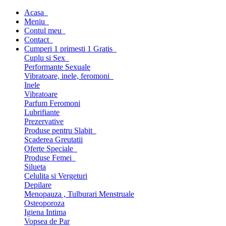
Acasa
Meniu
Contul meu
Contact
Cumperi 1 primesti 1 Gratis
Cuplu si Sex
Performante Sexuale
Vibratoare, inele, feromoni
Inele
Vibratoare
Parfum Feromoni
Lubrifiante
Prezervative
Produse pentru Slabit
Scaderea Greutatii
Oferte Speciale
Produse Femei
Silueta
Celulita si Vergeturi
Depilare
Menopauza , Tulburari Menstruale
Osteoporoza
Igiena Intima
Vopsea de Par