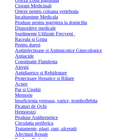
Orteza Zona Inghinala
Ciorapi Medicinali
Orteze pentru coloana vertebrala
Incaltaminte Medicala
Produse pentru ingrijirea la domiciliu
Dispozitive medicale
Suplimente Utilizate Frecvent
Raceala si Gripa
Pentru dureri
Antiinfectioase si Antimicotice Ginecologice
Antiacide
Constipatie Flatulenta
Alergii
Antidiareice si Rehidratare
Protectoare Hepatice si Biliare
Acnee
Par si Unghii
Memorie
Insuficienta venoasa, varice, tromboflebita
Picaturi de Ochi
Hemoroizi
Produse Antiherpetice
Circulatia periferica
Tratamente, plagi, rani, ulceratii
Afectiuni Renale