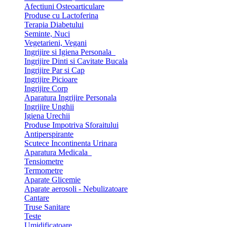
Afectiuni Osteoarticulare
Produse cu Lactoferina
Terapia Diabetului
Seminte, Nuci
Vegetarieni, Vegani
Ingrijire si Igiena Personala
Ingrijire Dinti si Cavitate Bucala
Ingrijire Par si Cap
Ingrijire Picioare
Ingrijire Corp
Aparatura Ingrijire Personala
Ingrijire Unghii
Igiena Urechii
Produse Impotriva Sforaitului
Antiperspirante
Scutece Incontinenta Urinara
Aparatura Medicala
Tensiometre
Termometre
Aparate Glicemie
Aparate aerosoli - Nebulizatoare
Cantare
Truse Sanitare
Teste
Umidificatoare