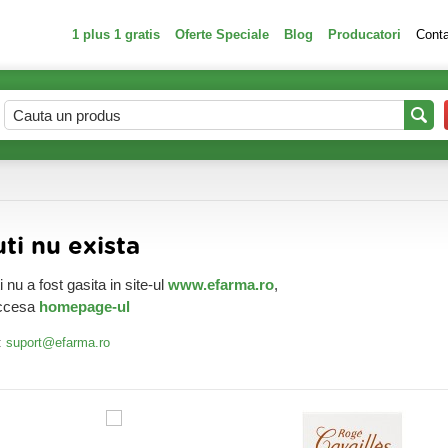
1 plus 1 gratis
Oferte Speciale
Blog
Producatori
Cont
ti nu exista
nu a fost gasita in site-ul
www.efarma.ro
,
accesa
homepage-ul
:
suport@efarma.ro