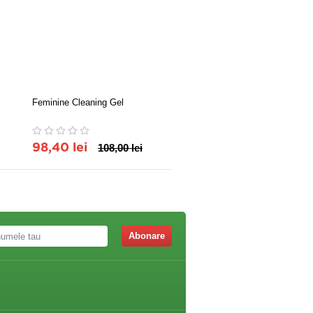
Feminine Cleaning Gel
Centură Elastică de susţine
Gravida
98,40 lei
108,00 lei
107,80 lei
118,80 le
Abonare