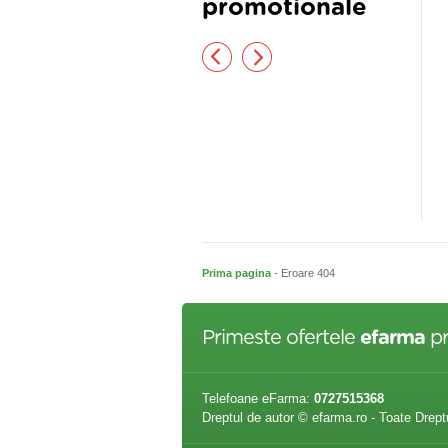
promotionale
asmocolon
Biberon cu sistem de ventilatie si
tetina de silicon x 140 ml,Sun
Wave Pharma
,00 lei
37,60 lei
37,65 lei
40,15 lei
Prima pagina
- Eroare 404
Primeste ofertele
efarma
pr
Telefoane eFarma:
0727515368
Dreptul de autor © efarma.ro - Toate Drept