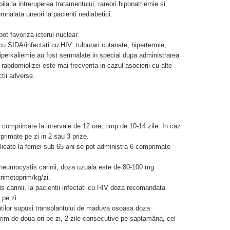
ila la intreruperea tratamentului, rareori hiponatriemie si
mnalata uneori la pacienti nediabetici.
ot favoriza icterul nuclear.
cu SIDA/infectati cu HIV: tulburari cutanate, hipertermie,
iperkaliemie au fost semnalate in special dupa administrarea
rabdomiolizei este mai frecventa in cazul asocierii cu alte
tii adverse.
 comprimate la intervale de 12 ore, timp de 10-14 zile. In caz
primate pe zi in 2 sau 3 prize.
licate la femei sub 65 ani se pot administra 6 comprimate
 Pneumocystis carinii, doza uzuala este de 80-100 mg
rimetoprim/kg/zi.
is carinii, la pacientii infectati cu HIV doza recomandata
 pe zi.
entilor supusi transplantului de maduva osoasa doza
m de doua ori pe zi, 2 zile consecutive pe saptamâna, cel