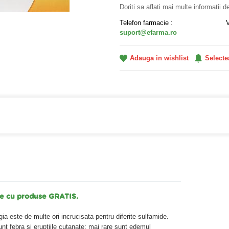
Doriti sa aflati mai multe informatii 
Telefon farmacie :
suport@efarma.ro
Adauga in wishlist
Selecte
a online eFarma si beneficiezi de transport gratuit!
tre cu produse GRATIS.
rgia este de multe ori incrucisata pentru diferite sulfamide.
unt febra si eruptiile cutanate; mai rare sunt edemul