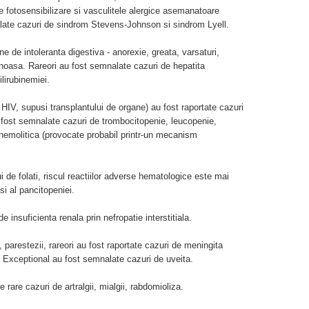
e fotosensibilizare si vasculitele alergice asemanatoare
alate cazuri de sindrom Stevens-Johnson si sindrom Lyell.
e de intoleranta digestiva - anorexie, greata, varsaturi,
noasa. Rareori au fost semnalate cazuri de hepatita
lirubinemiei.
HIV, supusi transplantului de organe) au fost raportate cazuri
 fost semnalate cazuri de trombocitopenie, leucopenie,
hemolitica (provocate probabil printr-un mecanism
ui de folati, riscul reactiilor adverse hematologice este mai
i al pancitopeniei.
 insuficienta renala prin nefropatie interstitiala.
, parestezii, rareori au fost raportate cazuri de meningita
ii. Exceptional au fost semnalate cazuri de uveita.
 rare cazuri de artralgii, mialgii, rabdomioliza.