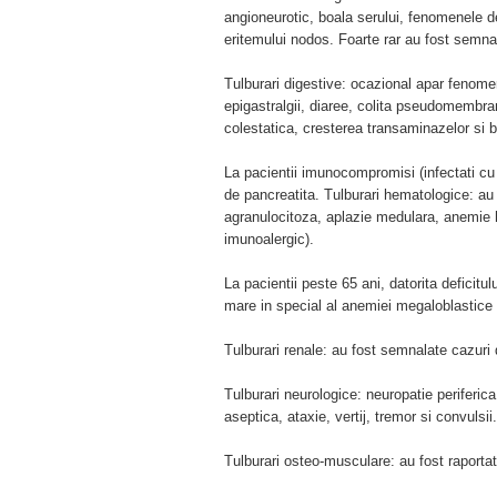
angioneurotic, boala serului, fenomenele d
eritemului nodos. Foarte rar au fost semn
Tulburari digestive: ocazional apar fenomen
epigastralgii, diaree, colita pseudomembra
colestatica, cresterea transaminazelor si bi
La pacientii imunocompromisi (infectati cu 
de pancreatita. Tulburari hematologice: au
agranulocitoza, aplazie medulara, anemie 
imunoalergic).
La pacientii peste 65 ani, datorita deficitul
mare in special al anemiei megaloblastice s
Tulburari renale: au fost semnalate cazuri de
Tulburari neurologice: neuropatie periferica
aseptica, ataxie, vertij, tremor si convuls
Tulburari osteo-musculare: au fost raportate