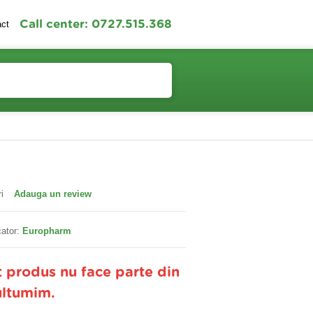
Call center: 0727.515.368
act
Contul meu
Cosul meu
i
Adauga un review
ator:
Europharm
t produs nu face parte din
ultumim.