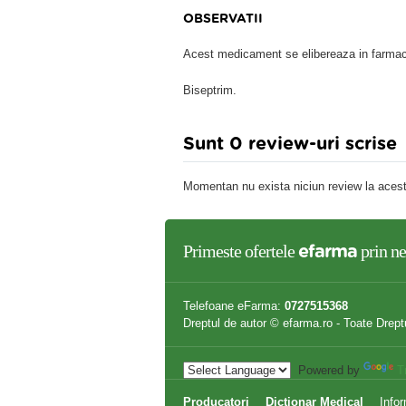
OBSERVATII
Acest medicament se elibereaza in farmaci
Biseptrim.
Sunt 0 review-uri scrise
Momentan nu exista niciun review la acest
Primeste ofertele
prin ne
efarma
Telefoane eFarma:
0727515368
Dreptul de autor © efarma.ro - Toate Drept
Powered by
T
Producatori
Dictionar Medical
Infor