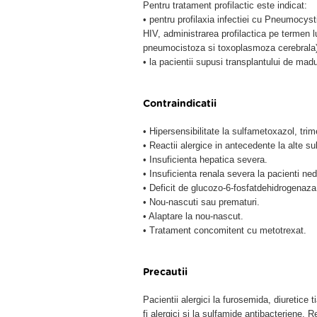
Pentru tratament profilactic este indicat:
• pentru profilaxia infectiei cu Pneumocystis
HIV, administrarea profilactica pe termen l
pneumocistoza si toxoplasmoza cerebrala)
• la pacientii supusi transplantului de ma
Contraindicatii
• Hipersensibilitate la sulfametoxazol, trim
• Reactii alergice in antecedente la alte su
• Insuficienta hepatica severa.
• Insuficienta renala severa la pacienti nedi
• Deficit de glucozo-6-fosfatdehidrogenaza
• Nou-nascuti sau prematuri.
• Alaptare la nou-nascut.
• Tratament concomitent cu metotrexat.
Precautii
Pacientii alergici la furosemida, diuretice t
fi alergici si la sulfamide antibacteriene.