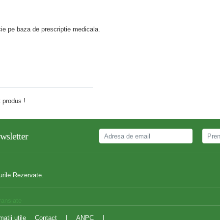
e pe baza de prescriptie medicala.
Adauga comentariu
 produs !
wsletter
urile Rezervate.
ranslate
matii utile
Contact
|
ANPC
|