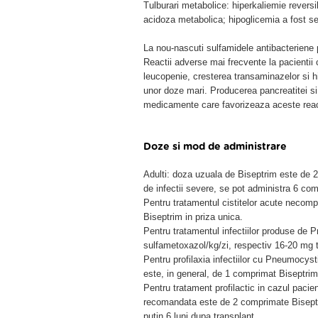
Tulburari metabolice: hiperkaliemie reversib
acidoza metabolica; hipoglicemia a fost se
La nou-nascuti sulfamidele antibacteriene p
Reactii adverse mai frecvente la pacientii 
leucopenie, cresterea transaminazelor si h
unor doze mari. Producerea pancreatitei si 
medicamente care favorizeaza aceste reac
Doze si mod de administrare
Adulti: doza uzuala de Biseptrim este de 2
de infectii severe, se pot administra 6 com
Pentru tratamentul cistitelor acute necomp
Biseptrim in priza unica.
Pentru tratamentul infectiilor produse de
sulfametoxazol/kg/zi, respectiv 16-20 mg t
Pentru profilaxia infectiilor cu Pneumocyst
este, in general, de 1 comprimat Biseptrim
Pentru tratament profilactic in cazul paci
recomandata este de 2 comprimate Biseptri
putin 6 luni dupa transplant.