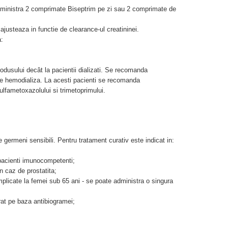
administra 2 comprimate Biseptrim pe zi sau 2 comprimate de
ajusteaza in functie de clearance-ul creatininei.
:
dusului decât la pacientii dializati. Se recomanda
e hemodializa. La acesti pacienti se recomanda
ulfametoxazolului si trimetoprimului.
e germeni sensibili. Pentru tratament curativ este indicat in:
 pacienti imunocompetenti;
 in caz de prostatita;
omplicate la femei sub 65 ani - se poate administra o singura
erat pe baza antibiogramei;