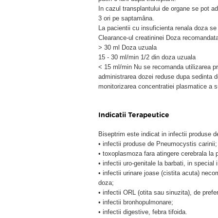
In cazul transplantului de organe se pot 
3 ori pe saptamâna.
La pacientii cu insuficienta renala doza se 
Clearance-ul creatininei Doza recomandata
> 30 ml Doza uzuala
15 - 30 ml/min 1/2 din doza uzuala
< 15 ml/min Nu se recomanda utilizarea pro
administrarea dozei reduse dupa sedinta d
monitorizarea concentratiei plasmatice a s
Indicatii Terapeutice
Biseptrim este indicat in infectii produse d
• infectii produse de Pneumocystis carinii;
• toxoplasmoza fara atingere cerebrala la
• infectii uro-genitale la barbati, in special
• infectii urinare joase (cistita acuta) nec
doza;
• infectii ORL (otita sau sinuzita), de pref
• infectii bronhopulmonare;
• infectii digestive, febra tifoida.