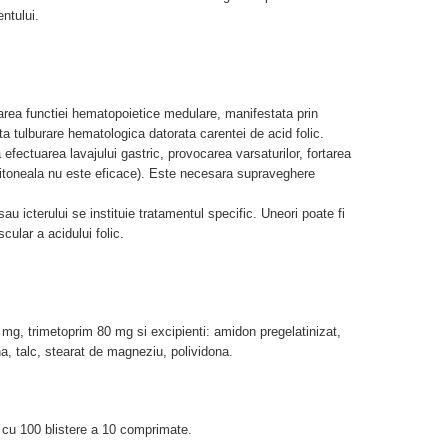
entului.
rea functiei hematopoietice medulare, manifestata prin
ta tulburare hematologica datorata carentei de acid folic.
fectuarea lavajului gastric, provocarea varsaturilor, fortarea
eritoneala nu este eficace). Este necesara supraveghere
sau icterului se instituie tratamentul specific. Uneori poate fi
cular a acidului folic.
g, trimetoprim 80 mg si excipienti: amidon pregelatinizat,
a, talc, stearat de magneziu, polividona.
 cu 100 blistere a 10 comprimate.