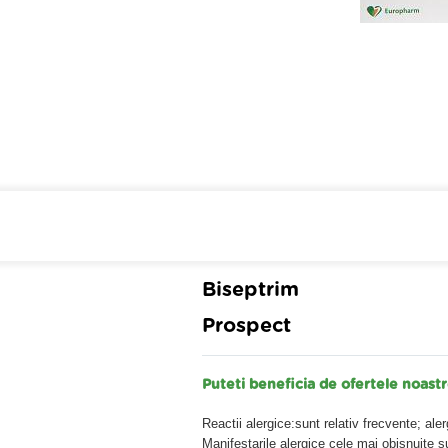
Cumpara de minim 299 lei
din farmaci
Biseptrim
Prospect
Puteti beneficia de ofertele noas
Reactii alergice:sunt relativ frecvente; ale
Manifestarile alergice cele mai obisnuite s