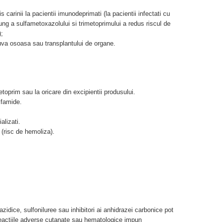
 carinii la pacientii imunodeprimati (la pacientii infectati cu
ung a sulfametoxazolului si trimetoprimului a redus riscul de
;
duva osoasa sau transplantului de organe.
etoprim sau la oricare din excipientii produsului.
lfamide.
alizati.
 (risc de hemoliza).
iazidice, sulfoniluree sau inhibitori ai anhidrazei carbonice pot
 Reactiile adverse cutanate sau hematologice impun