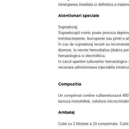
intreruperea imediata si definitiva a tratam
Atentionari speciale
Supradozaj:
Supradozajul cronic poate provoca deprima
trombocitopenie, leucopenie sau printr-o al
In caz de supradozaj recent se recomanda e
diurezei, la nevoie hemodializa (dializa p
hematologica si electrolitica.
In cazul aparitiei tulburarilor hematologice 
necesara administrarea injectabila intramus
Compozitie
Un comprimat contine sulfametoxazol 400 m
lactoza monohidrat, celuloza microcristalin
Ambalaj
Cutie cu 2 blistere a 10 comprimate. Cutie