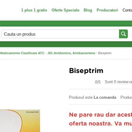
1 plus 1 gratis
Oferte Speciale
Blog
Producatori
Cont
Medicamente Clasificare ATC
-
J01 Antibiotice, Antibacteriene
- Biseptrim
Biseptrim
Sunt 0 review-ur
0/
5
Produsul este
La comanda
Produc
Ne pare rau dar aces
oferta noastra. Va m