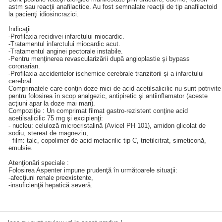
astm sau reacţii anafilactice. Au fost semnalate reacţii de tip anafilactoid
la pacienţi idiosincrazici.
Indicaţii :
-Profilaxia recidivei infarctului miocardic.
-Tratamentul infarctului miocardic acut.
-Tratamentul anginei pectorale instabile.
-Pentru menţinerea revascularizării după angioplastie şi bypass
coronarian.
-Profilaxia accidentelor ischemice cerebrale tranzitorii şi a infarctului
cerebral.
Comprimatele care conţin doze mici de acid acetilsalicilic nu sunt potrivite
pentru folosirea în scop analgezic, antipiretic şi antiinflamator (aceste
acţiuni apar la doze mai mari).
Compoziţie : Un comprimat filmat gastro-rezistent conţine acid
acetilsalicilic 75 mg şi excipienţi:
- nucleu: celuloză microcristalină (Avicel PH 101), amidon glicolat de
sodiu, stereat de magneziu,
- film: talc, copolimer de acid metacrilic tip C, trietilcitrat, simeticonă,
emulsie.
Atenţionări speciale :
Folosirea Aspenter impune prudenţă în următoarele situaţii:
-afecţiuni renale preexistente,
-insuficienţă hepatică severă.