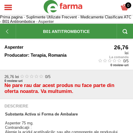
0
Prima pagina
-
Suplimente Utilizate Frecvent
-
Medicamente Clasificare ATC
-
B01 Antitrombotice
- Aspenter
B01 ANTITROMBOTICE
26,76
Aspenter
lei
Producator:
Terapia, Romania
La comanda
0
/5
0
review-uri
26,76
lei
0
/5
0
review-uri
Ne pare rau dar acest produs nu face parte din
oferta noastra. Va multumim.
DESCRIERE
Substanta Activa si Forma de Ambalare
Aspenter 75 mg.
Contraindicaţii :
Alergie la acidul acetilsalicilic sau alte componente ale produsului.