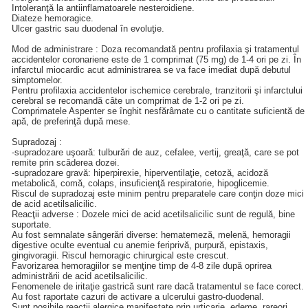
Intoleranţă la antiinflamatoarele nesteroidiene.
Diateze hemoragice.
Ulcer gastric sau duodenal în evoluţie.
Mod de administrare : Doza recomandată pentru profilaxia şi tratamentul
accidentelor coronariene este de 1 comprimat (75 mg) de 1-4 ori pe zi. În
infarctul miocardic acut administrarea se va face imediat după debutul
simptomelor.
Pentru profilaxia accidentelor ischemice cerebrale, tranzitorii şi infarctului
cerebral se recomandă câte un comprimat de 1-2 ori pe zi.
Comprimatele Aspenter se înghit nesfărâmate cu o cantitate suficientă de
apă, de preferinţă după mese.
Supradozaj :
-supradozare uşoară: tulburări de auz, cefalee, vertij, greaţă, care se pot
remite prin scăderea dozei.
-supradozare gravă: hiperpirexie, hiperventilaţie, cetoză, acidoză
metabolică, comă, colaps, insuficienţă respiratorie, hipoglicemie.
Riscul de supradozaj este minim pentru preparatele care conţin doze mici
de acid acetilsalicilic.
Reacţii adverse : Dozele mici de acid acetilsalicilic sunt de regulă, bine
suportate.
Au fost semnalate sângerări diverse: hematemeză, melenă, hemoragii
digestive oculte eventual cu anemie feriprivă, purpură, epistaxis,
gingivoragii. Riscul hemoragic chirurgical este crescut.
Favorizarea hemoragiilor se menţine timp de 4-8 zile după oprirea
administrării de acid acetilsalicilic.
Fenomenele de iritaţie gastrică sunt rare dacă tratamentul se face corect.
Au fost raportate cazuri de activare a ulcerului gastro-duodenal.
Sunt posibile reacţii alergice manifestate prin urticarie, edeme, rareori