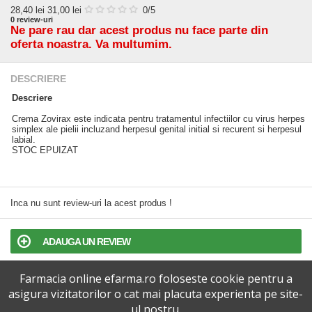
28,40
lei
31,00 lei
0
/5
0
review-uri
Ne pare rau dar acest produs nu face parte din
oferta noastra. Va multumim.
DESCRIERE
Descriere
Crema Zovirax este indicata pentru tratamentul infectiilor cu virus herpes
simplex ale pielii incluzand herpesul genital initial si recurent si herpesul
labial.
STOC EPUIZAT
Inca nu sunt review-uri la acest produs !
ADAUGA UN REVIEW
Farmacia online efarma.ro foloseste cookie pentru a
TERMENI SI CONDITII
asigura vizitatorilor o cat mai placuta experienta pe site-
ul nostru.