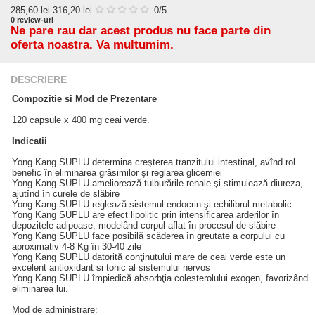
285,60
lei
316,20 lei
0
/5
0
review-uri
Ne pare rau dar acest produs nu face parte din
oferta noastra. Va multumim.
DESCRIERE
Compozitie si Mod de Prezentare
120 capsule x 400 mg ceai verde.
Indicatii
Yong Kang SUPLU determina creşterea tranzitului intestinal, avînd rol
benefic în eliminarea grăsimilor şi reglarea glicemiei
Yong Kang SUPLU ameliorează tulburările renale şi stimulează diureza,
ajutînd în curele de slăbire
Yong Kang SUPLU reglează sistemul endocrin şi echilibrul metabolic
Yong Kang SUPLU are efect lipolitic prin intensificarea arderilor în
depozitele adipoase, modelând corpul aflat în procesul de slăbire
Yong Kang SUPLU face posibilă scăderea în greutate a corpului cu
aproximativ 4-8 Kg în 30-40 zile
Yong Kang SUPLU datorită conţinutului mare de ceai verde este un
excelent antioxidant si tonic al sistemului nervos
Yong Kang SUPLU împiedică absorbţia colesterolului exogen, favorizând
eliminarea lui.
Mod de administrare: