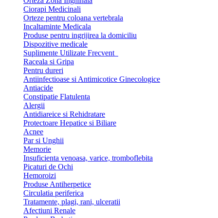
Orteza Zona Inghinala
Ciorapi Medicinali
Orteze pentru coloana vertebrala
Incaltaminte Medicala
Produse pentru ingrijirea la domiciliu
Dispozitive medicale
Suplimente Utilizate Frecvent
Raceala si Gripa
Pentru dureri
Antiinfectioase si Antimicotice Ginecologice
Antiacide
Constipatie Flatulenta
Alergii
Antidiareice si Rehidratare
Protectoare Hepatice si Biliare
Acnee
Par si Unghii
Memorie
Insuficienta venoasa, varice, tromboflebita
Picaturi de Ochi
Hemoroizi
Produse Antiherpetice
Circulatia periferica
Tratamente, plagi, rani, ulceratii
Afectiuni Renale