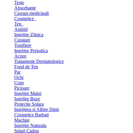
Teste
Absorbante
Ciorapi medicinali
Cosmetice
Ten
Antirid
Ingrijire Zilnica
Curatare
Tonifiere
Ingrijire Periodica
Acnee
Tratamente Dermatologice
Fond de Ten
Par
Ochi
Corp
Picioare
Ingrijire Maini
Ingrijire Buze
Protectie Solara
Ingrijirea si Albire Dinti
Cosmetice Barbati
Machiaj
Ingrijire Naturala
Seturi Cadou