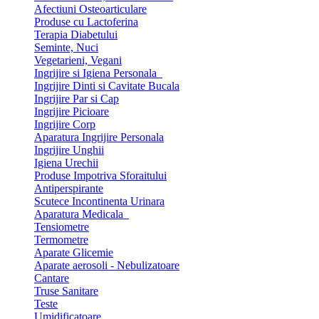
Afectiuni Osteoarticulare
Produse cu Lactoferina
Terapia Diabetului
Seminte, Nuci
Vegetarieni, Vegani
Ingrijire si Igiena Personala
Ingrijire Dinti si Cavitate Bucala
Ingrijire Par si Cap
Ingrijire Picioare
Ingrijire Corp
Aparatura Ingrijire Personala
Ingrijire Unghii
Igiena Urechii
Produse Impotriva Sforaitului
Antiperspirante
Scutece Incontinenta Urinara
Aparatura Medicala
Tensiometre
Termometre
Aparate Glicemie
Aparate aerosoli - Nebulizatoare
Cantare
Truse Sanitare
Teste
Umidificatoare