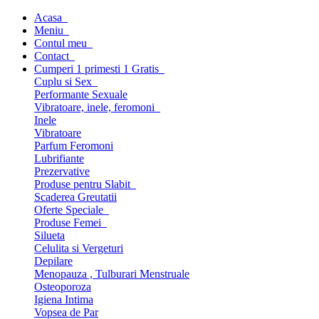
Acasa
Meniu
Contul meu
Contact
Cumperi 1 primesti 1 Gratis
Cuplu si Sex
Performante Sexuale
Vibratoare, inele, feromoni
Inele
Vibratoare
Parfum Feromoni
Lubrifiante
Prezervative
Produse pentru Slabit
Scaderea Greutatii
Oferte Speciale
Produse Femei
Silueta
Celulita si Vergeturi
Depilare
Menopauza , Tulburari Menstruale
Osteoporoza
Igiena Intima
Vopsea de Par