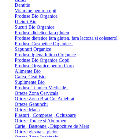
Dentitie
Vitamine pentru copii
Produse Bio Organice
Uleiuri Bio
Sucuri Bio Organice
Produse dietetice fara gluten
Produse dietetice fara gluten, fara lactoza si colesterol
Produse Cosmetice Organice
Sapunuri Organice
Produse Igiena Intima Organice
Produse Bio Organice Copii
Produse Organice pentru Corp
Alimente Bio
Cafea, Ceai Bio
Suplimente Bio
Produse Tehnico Medicale
Orteze Zona Cervicala
Orteze Zona Brat Cot Antebrat
Orteze Genunchi
Orteze Mana
Plasturi , Comprese , Ocluzoare
Orteze Torace si Abdomen
Carje , Bastoane , Dispozitive de Mers
Orteze glezna si picior