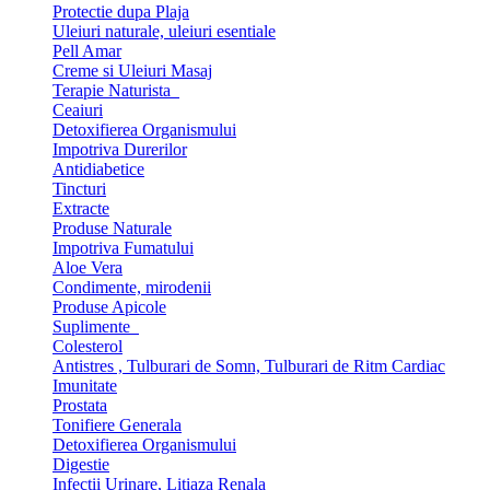
Protectie dupa Plaja
Uleiuri naturale, uleiuri esentiale
Pell Amar
Creme si Uleiuri Masaj
Terapie Naturista
Ceaiuri
Detoxifierea Organismului
Impotriva Durerilor
Antidiabetice
Tincturi
Extracte
Produse Naturale
Impotriva Fumatului
Aloe Vera
Condimente, mirodenii
Produse Apicole
Suplimente
Colesterol
Antistres , Tulburari de Somn, Tulburari de Ritm Cardiac
Imunitate
Prostata
Tonifiere Generala
Detoxifierea Organismului
Digestie
Infectii Urinare, Litiaza Renala