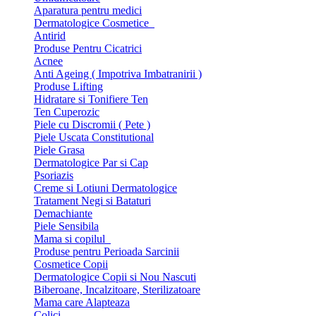
Aparatura pentru medici
Dermatologice Cosmetice
Antirid
Produse Pentru Cicatrici
Acnee
Anti Ageing ( Impotriva Imbatranirii )
Produse Lifting
Hidratare si Tonifiere Ten
Ten Cuperozic
Piele cu Discromii ( Pete )
Piele Uscata Constitutional
Piele Grasa
Dermatologice Par si Cap
Psoriazis
Creme si Lotiuni Dermatologice
Tratament Negi si Bataturi
Demachiante
Piele Sensibila
Mama si copilul
Produse pentru Perioada Sarcinii
Cosmetice Copii
Dermatologice Copii si Nou Nascuti
Biberoane, Incalzitoare, Sterilizatoare
Mama care Alapteaza
Colici