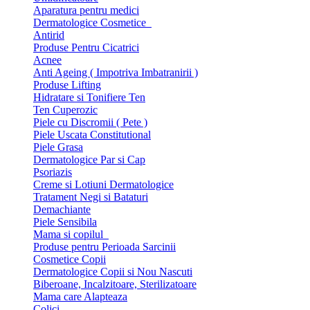
Aparatura pentru medici
Dermatologice Cosmetice
Antirid
Produse Pentru Cicatrici
Acnee
Anti Ageing ( Impotriva Imbatranirii )
Produse Lifting
Hidratare si Tonifiere Ten
Ten Cuperozic
Piele cu Discromii ( Pete )
Piele Uscata Constitutional
Piele Grasa
Dermatologice Par si Cap
Psoriazis
Creme si Lotiuni Dermatologice
Tratament Negi si Bataturi
Demachiante
Piele Sensibila
Mama si copilul
Produse pentru Perioada Sarcinii
Cosmetice Copii
Dermatologice Copii si Nou Nascuti
Biberoane, Incalzitoare, Sterilizatoare
Mama care Alapteaza
Colici