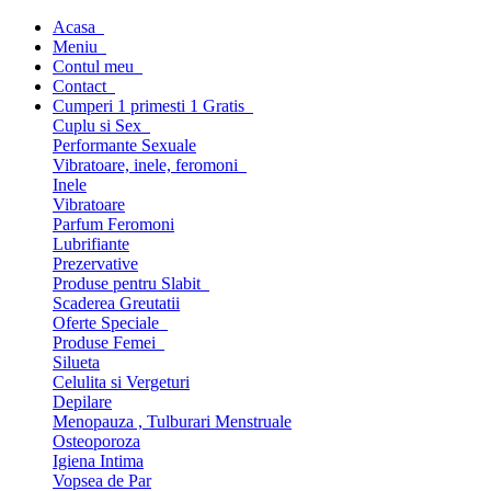
Acasa
Meniu
Contul meu
Contact
Cumperi 1 primesti 1 Gratis
Cuplu si Sex
Performante Sexuale
Vibratoare, inele, feromoni
Inele
Vibratoare
Parfum Feromoni
Lubrifiante
Prezervative
Produse pentru Slabit
Scaderea Greutatii
Oferte Speciale
Produse Femei
Silueta
Celulita si Vergeturi
Depilare
Menopauza , Tulburari Menstruale
Osteoporoza
Igiena Intima
Vopsea de Par