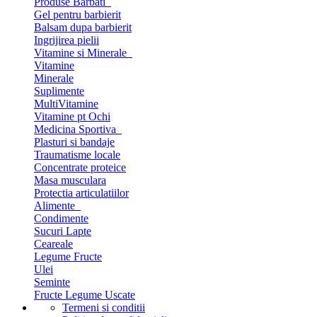
Produse Barbati
Gel pentru barbierit
Balsam dupa barbierit
Ingrijirea pielii
Vitamine si Minerale
Vitamine
Minerale
Suplimente
MultiVitamine
Vitamine pt Ochi
Medicina Sportiva
Plasturi si bandaje
Traumatisme locale
Concentrate proteice
Masa musculara
Protectia articulatiilor
Alimente
Condimente
Sucuri Lapte
Ceareale
Legume Fructe
Ulei
Seminte
Fructe Legume Uscate
Termeni si conditii