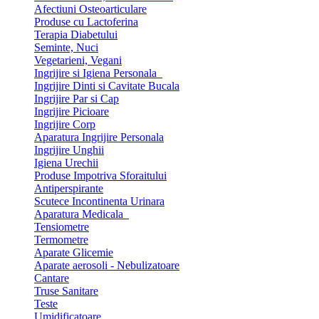
Afectiuni Osteoarticulare
Produse cu Lactoferina
Terapia Diabetului
Seminte, Nuci
Vegetarieni, Vegani
Ingrijire si Igiena Personala
Ingrijire Dinti si Cavitate Bucala
Ingrijire Par si Cap
Ingrijire Picioare
Ingrijire Corp
Aparatura Ingrijire Personala
Ingrijire Unghii
Igiena Urechii
Produse Impotriva Sforaitului
Antiperspirante
Scutece Incontinenta Urinara
Aparatura Medicala
Tensiometre
Termometre
Aparate Glicemie
Aparate aerosoli - Nebulizatoare
Cantare
Truse Sanitare
Teste
Umidificatoare