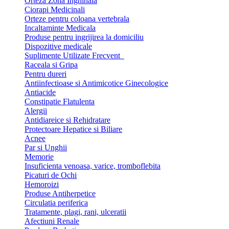
Orteza Zona Inghinala
Ciorapi Medicinali
Orteze pentru coloana vertebrala
Incaltaminte Medicala
Produse pentru ingrijirea la domiciliu
Dispozitive medicale
Suplimente Utilizate Frecvent
Raceala si Gripa
Pentru dureri
Antiinfectioase si Antimicotice Ginecologice
Antiacide
Constipatie Flatulenta
Alergii
Antidiareice si Rehidratare
Protectoare Hepatice si Biliare
Acnee
Par si Unghii
Memorie
Insuficienta venoasa, varice, tromboflebita
Picaturi de Ochi
Hemoroizi
Produse Antiherpetice
Circulatia periferica
Tratamente, plagi, rani, ulceratii
Afectiuni Renale