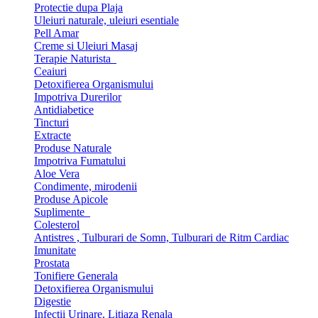
Protectie dupa Plaja
Uleiuri naturale, uleiuri esentiale
Pell Amar
Creme si Uleiuri Masaj
Terapie Naturista
Ceaiuri
Detoxifierea Organismului
Impotriva Durerilor
Antidiabetice
Tincturi
Extracte
Produse Naturale
Impotriva Fumatului
Aloe Vera
Condimente, mirodenii
Produse Apicole
Suplimente
Colesterol
Antistres , Tulburari de Somn, Tulburari de Ritm Cardiac
Imunitate
Prostata
Tonifiere Generala
Detoxifierea Organismului
Digestie
Infectii Urinare, Litiaza Renala