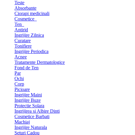
Teste
Absorbante
Ciorapi medicinali
Cosmetice
Ten
Antirid
Ingrijire Zilnica
Curatare
Tonifiere
Ingrijire Periodica
Acnee
Tratamente Dermatologice
Fond de Ten
Par
Ochi
Corp
Picioare
Ingrijire Maini
Ingrijire Buze
Protectie Solara
Ingrijirea si Albire Dinti
Cosmetice Barbati
Machiaj
Ingrijire Naturala
Seturi Cadou