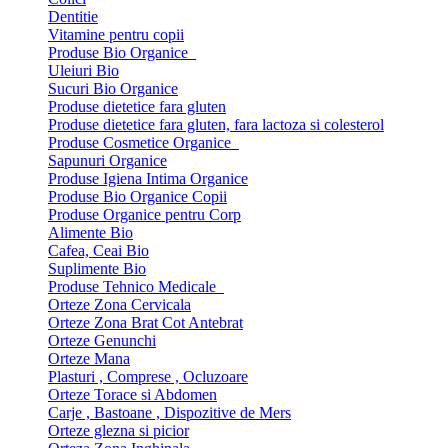
Dentitie
Vitamine pentru copii
Produse Bio Organice
Uleiuri Bio
Sucuri Bio Organice
Produse dietetice fara gluten
Produse dietetice fara gluten, fara lactoza si colesterol
Produse Cosmetice Organice
Sapunuri Organice
Produse Igiena Intima Organice
Produse Bio Organice Copii
Produse Organice pentru Corp
Alimente Bio
Cafea, Ceai Bio
Suplimente Bio
Produse Tehnico Medicale
Orteze Zona Cervicala
Orteze Zona Brat Cot Antebrat
Orteze Genunchi
Orteze Mana
Plasturi , Comprese , Ocluzoare
Orteze Torace si Abdomen
Carje , Bastoane , Dispozitive de Mers
Orteze glezna si picior