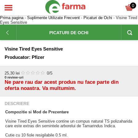
0
Prima pagina
-
Suplimente Utilizate Frecvent
-
Picaturi de Ochi
- Visine Tired
Eyes Sensitive
PICATURI DE OCHI
Visine Tired Eyes Sensitive
Producator:
Pfizer
25,30
lei
0
/5
0
review-uri
Ne pare rau dar acest produs nu face parte din
oferta noastra. Va multumim.
DESCRIERE
Compozitie si Mod de Prezentare
Visine Tired Eyes Sensitive contine un compus natural TS polizaharida
care este extras din semintele arborelui de Tamarindus Indica.
Cutie cu 10 fiole resigilabile 0.5 ml.