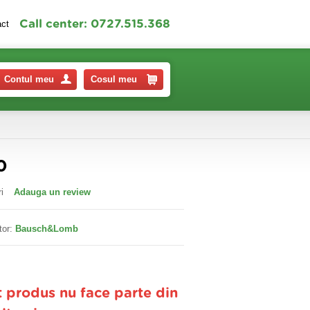
Call center: 0727.515.368
act
Contul meu
Cosul meu
0
i
Adauga un review
tor:
Bausch&Lomb
t produs nu face parte din