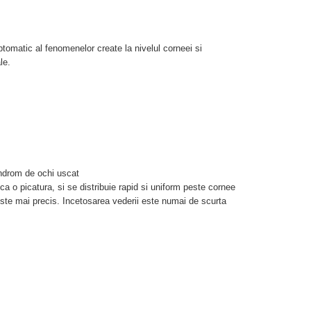
ptomatic al fenomenelor create la nivelul corneei si
le.
indrom de ochi uscat
 ca o picatura, si se distribuie rapid si uniform peste cornee
ste mai precis. Incetosarea vederii este numai de scurta