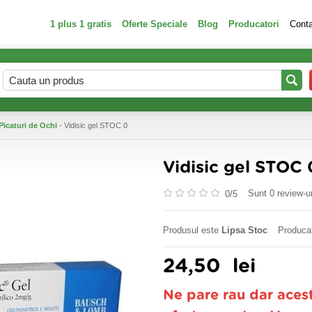
1 plus 1 gratis
Oferte Speciale
Blog
Producatori
Cont
Picaturi de Ochi
- Vidisic gel STOC 0
Vidisic gel STOC 
Sunt 0 review-ur
0/
5
Produsul este
Lipsa Stoc
Produca
24,50
lei
Ne pare rau dar aces