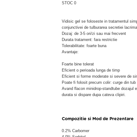
STOC 0
Vidisic gel se foloseste in tratamentul sim
conjunctivei de tulburarea secretiei lacrima
Dozaj: de 3-5 ori/zi sau mai frecvent
Durata tratament: fara restrictie
Tolerabilitate: foarte buna
Avantaje:
Foarte bine tolerat
Eficient o perioada lunga de timp
Eficient si forme moderate si severe de s
Poate fi folosit precum colir: curge din tub
Avand flacon minidrop-standtube dozajul e
durata si dispare dupa cateva clipiri.
Compozitie si Mod de Prezentare
0.2% Carbomer
4.0% Sorbitol