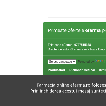
,00 lei
24,00 lei
Primeste ofertele
efarma
pr
Telefoane eFarma:
0727515368
Dreptul de autor © efarma.ro - Toate Drept
Powered by
T
Producatori
Dictionar Medical
Infor
Farmacia online efarma.ro folosest
Prin inchiderea acestui mesaj suntet