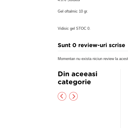
Gel oftalmic 10 gr.
Vidisic gel STOC 0.
Sunt 0 review-uri scrise
Momentan nu exista niciun review la acest
Din aceeasi
categorie
utie oftalmica Blu Gel A 0.3%
Lacrisifi
e, 10ml, BioSooft