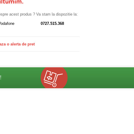
ultumim.
despre acest produs ? Va stam la dispozitie la:
Vodafone
0727.515.368
aza o alerta de pret
!