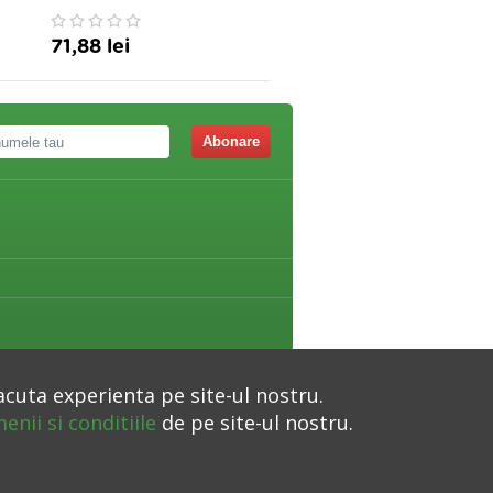
71,88 lei
59,90 lei
Abonare
acuta experienta pe site-ul nostru.
enii si conditiile
de pe site-ul nostru.