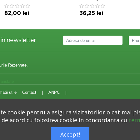
82,00 lei
36,25 lei
in newsletter
urile Rezervate.
ranslate
matii utile
Contact
|
ANPC
|
e cookie pentru a asigura vizitatorilor o cat mai pl
i de acord cu folosirea cookie in concordanta cu
term
Autoritatea Nationala pentru Protectia Consumatorilor –
anpc.ro
Accept!