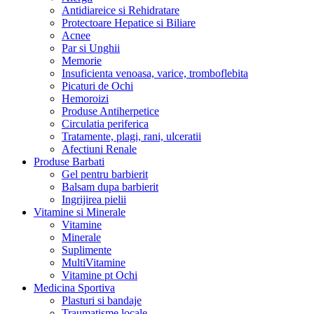
Antidiareice si Rehidratare
Protectoare Hepatice si Biliare
Acnee
Par si Unghii
Memorie
Insuficienta venoasa, varice, tromboflebita
Picaturi de Ochi
Hemoroizi
Produse Antiherpetice
Circulatia periferica
Tratamente, plagi, rani, ulceratii
Afectiuni Renale
Produse Barbati
Gel pentru barbierit
Balsam dupa barbierit
Ingrijirea pielii
Vitamine si Minerale
Vitamine
Minerale
Suplimente
MultiVitamine
Vitamine pt Ochi
Medicina Sportiva
Plasturi si bandaje
Traumatisme locale