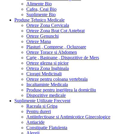
Alimente Bio
Cafea, Ceai Bio
Suplimente Bio
Produse Tehnico Medicale
Orteze Zona Cervicala
Orteze Zona Brat Cot Antebrat
Orteze Genunchi
Orteze Mana
Plasturi , Comprese , Ocluzoare
Orteze Torace si Abdomen
Carje , Bastoane , Dispozitive de Mers
Orteze glezna si picior
Orteza Zona Inghinala
Ciorapi Medicinali
Orteze pentru coloana vertebrala
Incaltaminte Medicala
Produse pentru ingrijirea la domiciliu
Dispozitive medicale
Suplimente Utilizate Frecvent
Raceala si Gripa
Pentru dureri
Antiinfectioase si Antimicotice Ginecologice
Antiacide
Constipatie Flatulenta
Alergii