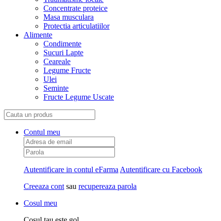
Concentrate proteice
Masa musculara
Protectia articulatiilor
Alimente
Condimente
Sucuri Lapte
Ceareale
Legume Fructe
Ulei
Seminte
Fructe Legume Uscate
Contul meu
Autentificare in contul eFarma
Autentificare cu Facebook
Creeaza cont
sau
recupereaza parola
Cosul meu
Cosul tau este gol