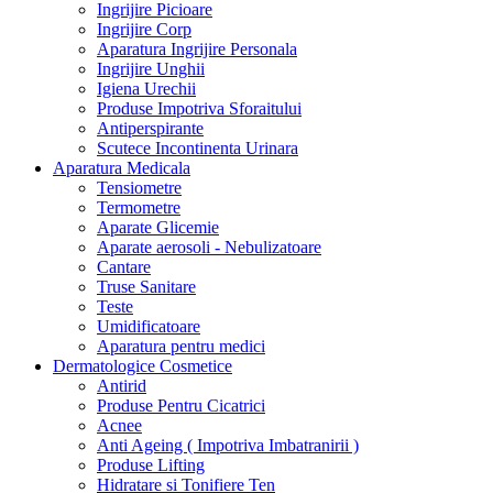
Ingrijire Picioare
Ingrijire Corp
Aparatura Ingrijire Personala
Ingrijire Unghii
Igiena Urechii
Produse Impotriva Sforaitului
Antiperspirante
Scutece Incontinenta Urinara
Aparatura Medicala
Tensiometre
Termometre
Aparate Glicemie
Aparate aerosoli - Nebulizatoare
Cantare
Truse Sanitare
Teste
Umidificatoare
Aparatura pentru medici
Dermatologice Cosmetice
Antirid
Produse Pentru Cicatrici
Acnee
Anti Ageing ( Impotriva Imbatranirii )
Produse Lifting
Hidratare si Tonifiere Ten