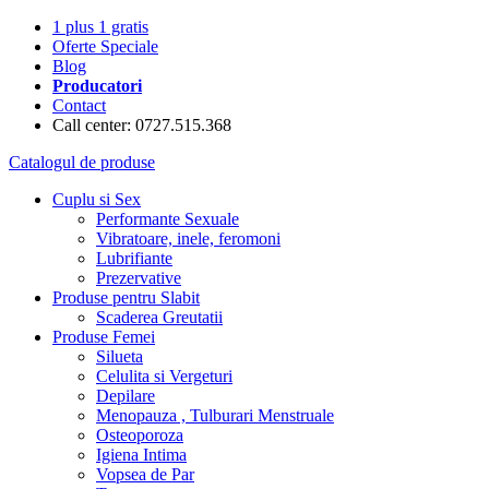
1 plus 1 gratis
Oferte Speciale
Blog
Producatori
Contact
Call center: 0727.515.368
Catalogul de produse
Cuplu si Sex
Performante Sexuale
Vibratoare, inele, feromoni
Lubrifiante
Prezervative
Produse pentru Slabit
Scaderea Greutatii
Produse Femei
Silueta
Celulita si Vergeturi
Depilare
Menopauza , Tulburari Menstruale
Osteoporoza
Igiena Intima
Vopsea de Par