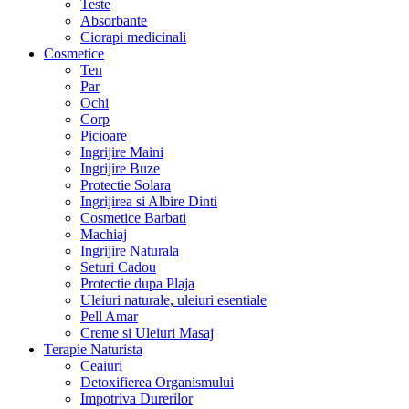
Teste
Absorbante
Ciorapi medicinali
Cosmetice
Ten
Par
Ochi
Corp
Picioare
Ingrijire Maini
Ingrijire Buze
Protectie Solara
Ingrijirea si Albire Dinti
Cosmetice Barbati
Machiaj
Ingrijire Naturala
Seturi Cadou
Protectie dupa Plaja
Uleiuri naturale, uleiuri esentiale
Pell Amar
Creme si Uleiuri Masaj
Terapie Naturista
Ceaiuri
Detoxifierea Organismului
Impotriva Durerilor