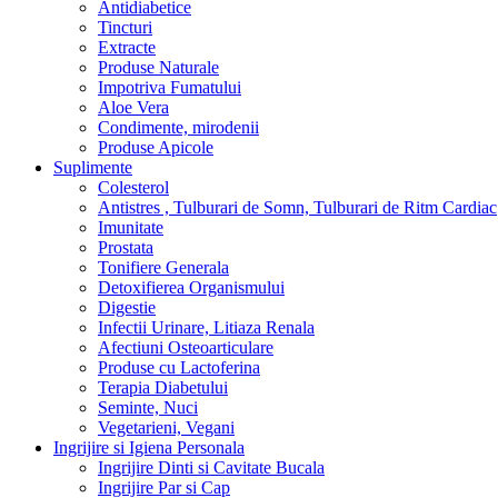
Antidiabetice
Tincturi
Extracte
Produse Naturale
Impotriva Fumatului
Aloe Vera
Condimente, mirodenii
Produse Apicole
Suplimente
Colesterol
Antistres , Tulburari de Somn, Tulburari de Ritm Cardiac
Imunitate
Prostata
Tonifiere Generala
Detoxifierea Organismului
Digestie
Infectii Urinare, Litiaza Renala
Afectiuni Osteoarticulare
Produse cu Lactoferina
Terapia Diabetului
Seminte, Nuci
Vegetarieni, Vegani
Ingrijire si Igiena Personala
Ingrijire Dinti si Cavitate Bucala
Ingrijire Par si Cap