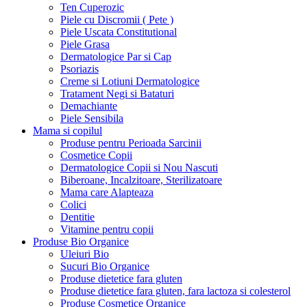
Ten Cuperozic
Piele cu Discromii ( Pete )
Piele Uscata Constitutional
Piele Grasa
Dermatologice Par si Cap
Psoriazis
Creme si Lotiuni Dermatologice
Tratament Negi si Bataturi
Demachiante
Piele Sensibila
Mama si copilul
Produse pentru Perioada Sarcinii
Cosmetice Copii
Dermatologice Copii si Nou Nascuti
Biberoane, Incalzitoare, Sterilizatoare
Mama care Alapteaza
Colici
Dentitie
Vitamine pentru copii
Produse Bio Organice
Uleiuri Bio
Sucuri Bio Organice
Produse dietetice fara gluten
Produse dietetice fara gluten, fara lactoza si colesterol
Produse Cosmetice Organice