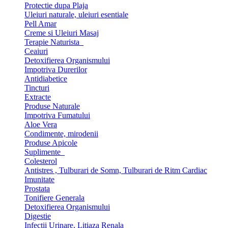
Protectie dupa Plaja
Uleiuri naturale, uleiuri esentiale
Pell Amar
Creme si Uleiuri Masaj
Terapie Naturista
Ceaiuri
Detoxifierea Organismului
Impotriva Durerilor
Antidiabetice
Tincturi
Extracte
Produse Naturale
Impotriva Fumatului
Aloe Vera
Condimente, mirodenii
Produse Apicole
Suplimente
Colesterol
Antistres , Tulburari de Somn, Tulburari de Ritm Cardiac
Imunitate
Prostata
Tonifiere Generala
Detoxifierea Organismului
Digestie
Infectii Urinare, Litiaza Renala