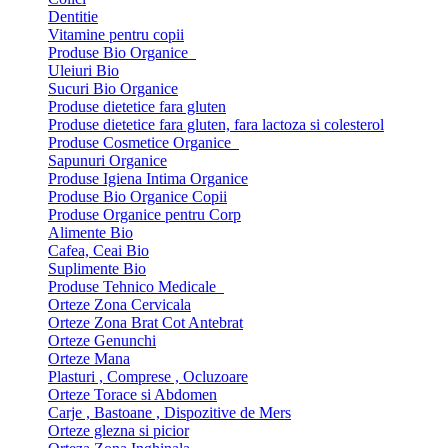
Dentitie
Vitamine pentru copii
Produse Bio Organice
Uleiuri Bio
Sucuri Bio Organice
Produse dietetice fara gluten
Produse dietetice fara gluten, fara lactoza si colesterol
Produse Cosmetice Organice
Sapunuri Organice
Produse Igiena Intima Organice
Produse Bio Organice Copii
Produse Organice pentru Corp
Alimente Bio
Cafea, Ceai Bio
Suplimente Bio
Produse Tehnico Medicale
Orteze Zona Cervicala
Orteze Zona Brat Cot Antebrat
Orteze Genunchi
Orteze Mana
Plasturi , Comprese , Ocluzoare
Orteze Torace si Abdomen
Carje , Bastoane , Dispozitive de Mers
Orteze glezna si picior