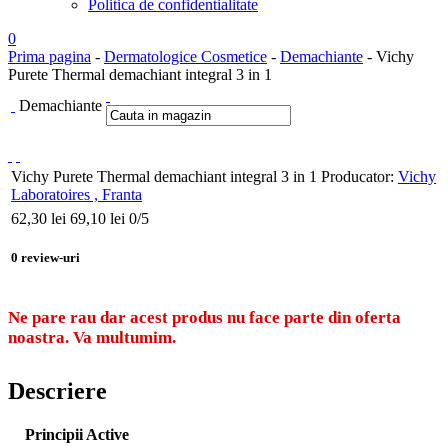
Politica de confidentialitate
0
Prima pagina
-
Dermatologice Cosmetice
-
Demachiante
- Vichy
Purete Thermal demachiant integral 3 in 1
Demachiante
Vichy Purete Thermal demachiant integral 3 in 1
Producator:
Vichy
Laboratoires , Franta
62,30
lei
69,10 lei
0
/5
0
review-uri
Ne pare rau dar acest produs nu face parte din oferta
noastra. Va multumim.
Descriere
Principii Active