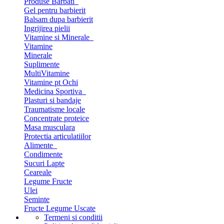
Produse Barbati
Gel pentru barbierit
Balsam dupa barbierit
Ingrijirea pielii
Vitamine si Minerale
Vitamine
Minerale
Suplimente
MultiVitamine
Vitamine pt Ochi
Medicina Sportiva
Plasturi si bandaje
Traumatisme locale
Concentrate proteice
Masa musculara
Protectia articulatiilor
Alimente
Condimente
Sucuri Lapte
Ceareale
Legume Fructe
Ulei
Seminte
Fructe Legume Uscate
Termeni si conditii