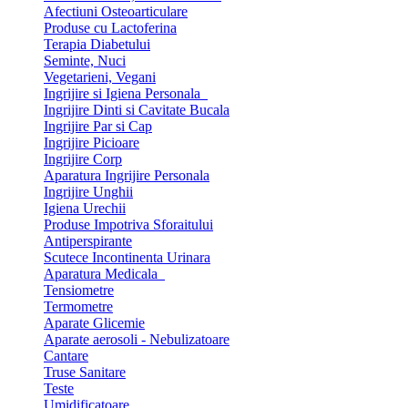
Afectiuni Osteoarticulare
Produse cu Lactoferina
Terapia Diabetului
Seminte, Nuci
Vegetarieni, Vegani
Ingrijire si Igiena Personala
Ingrijire Dinti si Cavitate Bucala
Ingrijire Par si Cap
Ingrijire Picioare
Ingrijire Corp
Aparatura Ingrijire Personala
Ingrijire Unghii
Igiena Urechii
Produse Impotriva Sforaitului
Antiperspirante
Scutece Incontinenta Urinara
Aparatura Medicala
Tensiometre
Termometre
Aparate Glicemie
Aparate aerosoli - Nebulizatoare
Cantare
Truse Sanitare
Teste
Umidificatoare