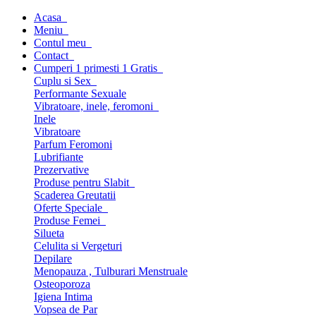
Acasa
Meniu
Contul meu
Contact
Cumperi 1 primesti 1 Gratis
Cuplu si Sex
Performante Sexuale
Vibratoare, inele, feromoni
Inele
Vibratoare
Parfum Feromoni
Lubrifiante
Prezervative
Produse pentru Slabit
Scaderea Greutatii
Oferte Speciale
Produse Femei
Silueta
Celulita si Vergeturi
Depilare
Menopauza , Tulburari Menstruale
Osteoporoza
Igiena Intima
Vopsea de Par