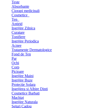
Teste
Absorbante
Ciorapi medicinali
Cosmetice
Ten
Antirid
Ingrijire Zilnica
Curatare
Tonifiere
Ingrijire Periodica
Acnee
Tratamente Dermatologice
Fond de Ten
Par
Ochi
Corp
Picioare
Ingrijire Maini
Ingrijire Buze
Protectie Solara
Ingrijirea si Albire Dinti
Cosmetice Barbati
Machiaj
Ingrijire Naturala
Seturi Cadou