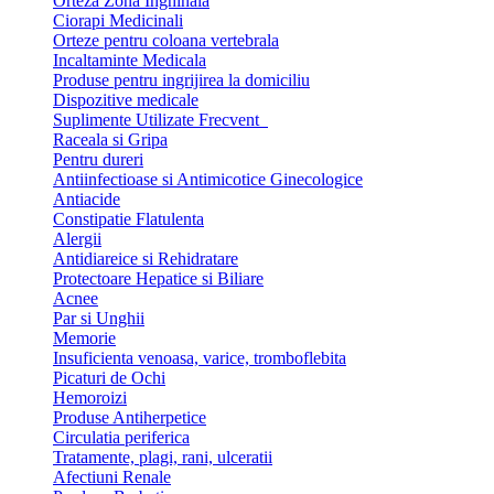
Orteza Zona Inghinala
Ciorapi Medicinali
Orteze pentru coloana vertebrala
Incaltaminte Medicala
Produse pentru ingrijirea la domiciliu
Dispozitive medicale
Suplimente Utilizate Frecvent
Raceala si Gripa
Pentru dureri
Antiinfectioase si Antimicotice Ginecologice
Antiacide
Constipatie Flatulenta
Alergii
Antidiareice si Rehidratare
Protectoare Hepatice si Biliare
Acnee
Par si Unghii
Memorie
Insuficienta venoasa, varice, tromboflebita
Picaturi de Ochi
Hemoroizi
Produse Antiherpetice
Circulatia periferica
Tratamente, plagi, rani, ulceratii
Afectiuni Renale