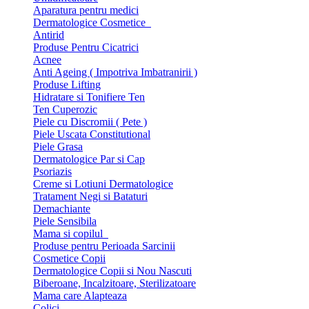
Aparatura pentru medici
Dermatologice Cosmetice
Antirid
Produse Pentru Cicatrici
Acnee
Anti Ageing ( Impotriva Imbatranirii )
Produse Lifting
Hidratare si Tonifiere Ten
Ten Cuperozic
Piele cu Discromii ( Pete )
Piele Uscata Constitutional
Piele Grasa
Dermatologice Par si Cap
Psoriazis
Creme si Lotiuni Dermatologice
Tratament Negi si Bataturi
Demachiante
Piele Sensibila
Mama si copilul
Produse pentru Perioada Sarcinii
Cosmetice Copii
Dermatologice Copii si Nou Nascuti
Biberoane, Incalzitoare, Sterilizatoare
Mama care Alapteaza
Colici