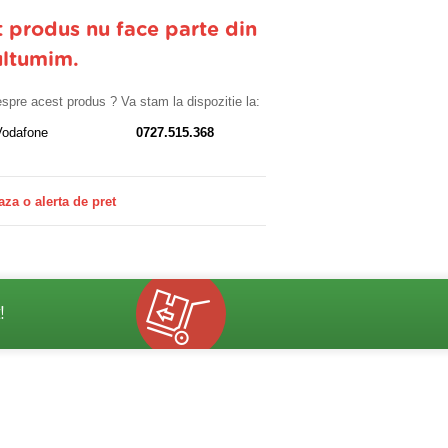
t produs nu face parte din
ultumim.
despre acest produs ? Va stam la dispozitie la:
Vodafone
0727.515.368
aza o alerta de pret
!