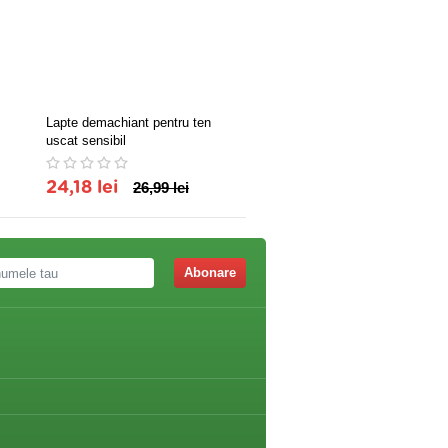
Lapte demachiant pentru ten
DISCHETE DEMACHIANT
uscat sensibil
EXTRA SOFT 80 BUC,NIV
24,18 lei
26,99 lei
15,20 lei
Abonare