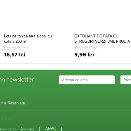
Lotiune tonica fara alcool cu
EXFOLIANT DE FATA CU
catina 200ml
STRUGURI VERZI,3ML FRUDIA
16,57 lei
9,96 lei
in newsletter
urile Rezervate.
ranslate
matii utile
Contact
|
ANPC
|