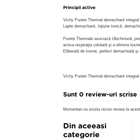
Principii active
Vichy Purete Thermal demachiant integral 
Lapte demachiant, loţiune tonică, demachi
Purete Thermale asociază Ubichinonă, prote
activa respiraţia celulară şi a elimina tox
Eliberată de toxine, perfect demachiată şi c
Vichy Purete Thermal demachiant integral 
Sunt 0 review-uri scrise
Momentan nu exista niciun review la acest
Din aceeasi
categorie