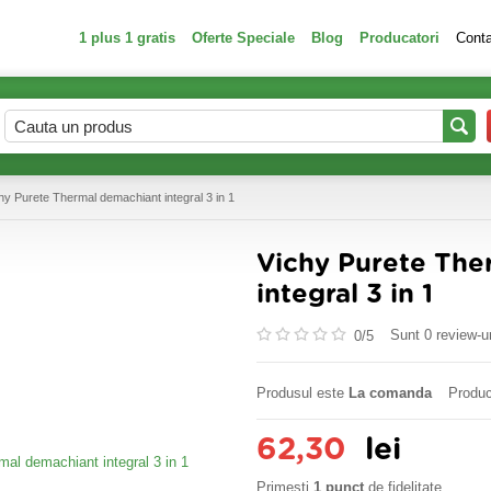
1 plus 1 gratis
Oferte Speciale
Blog
Producatori
Cont
hy Purete Thermal demachiant integral 3 in 1
Vichy Purete The
integral 3 in 1
Sunt 0 review-ur
0/
5
Produsul este
La comanda
Produc
62,30
lei
Primesti
1 punct
de fidelitate