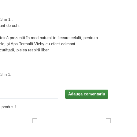
3 în 1 :
ant de ochi.
ină prezentă în mod natural în fiecare celulă, pentru a
inele, şi Apa Termală Vichy cu efect calmant.
urăţată, pielea respiră liber.
3 in 1.
Adauga comentariu
 produs !