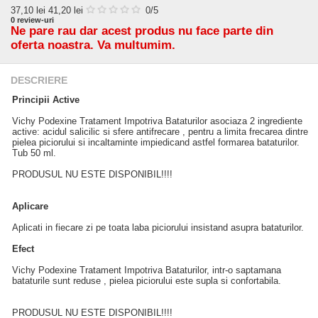
37,10
lei
41,20 lei
0
/5
0
review-uri
Ne pare rau dar acest produs nu face parte din
oferta noastra. Va multumim.
DESCRIERE
Principii Active
Vichy Podexine Tratament Impotriva Bataturilor asociaza 2 ingrediente
active: acidul salicilic si sfere antifrecare , pentru a limita frecarea dintre
pielea piciorului si incaltaminte impiedicand astfel formarea bataturilor.
Tub 50 ml.
PRODUSUL NU ESTE DISPONIBIL!!!!
Aplicare
Aplicati in fiecare zi pe toata laba piciorului insistand asupra bataturilor.
Efect
Vichy Podexine Tratament Impotriva Bataturilor, intr-o saptamana
bataturile sunt reduse , pielea piciorului este supla si confortabila.
PRODUSUL NU ESTE DISPONIBIL!!!!