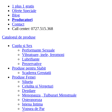
1 plus 1 gratis
Oferte Speciale
Blog
Producatori
Contact
Call center: 0727.515.368
Catalogul de produse
Cuplu si Sex
Performante Sexuale
Vibratoare, inele, feromoni
Lubrifiante
Prezervative
Produse pentru Slabit
Scaderea Greutatii
Produse Femei
Silueta
Celulita si Vergeturi
Depilare
Menopauza , Tulburari Menstruale
Osteoporoza
Igiena Intima
Vopsea de Par