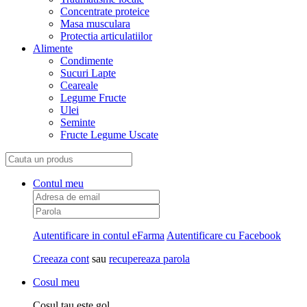
Concentrate proteice
Masa musculara
Protectia articulatiilor
Alimente
Condimente
Sucuri Lapte
Ceareale
Legume Fructe
Ulei
Seminte
Fructe Legume Uscate
Contul meu
Autentificare in contul eFarma
Autentificare cu Facebook
Creeaza cont
sau
recupereaza parola
Cosul meu
Cosul tau este gol