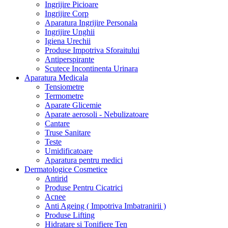
Ingrijire Picioare
Ingrijire Corp
Aparatura Ingrijire Personala
Ingrijire Unghii
Igiena Urechii
Produse Impotriva Sforaitului
Antiperspirante
Scutece Incontinenta Urinara
Aparatura Medicala
Tensiometre
Termometre
Aparate Glicemie
Aparate aerosoli - Nebulizatoare
Cantare
Truse Sanitare
Teste
Umidificatoare
Aparatura pentru medici
Dermatologice Cosmetice
Antirid
Produse Pentru Cicatrici
Acnee
Anti Ageing ( Impotriva Imbatranirii )
Produse Lifting
Hidratare si Tonifiere Ten