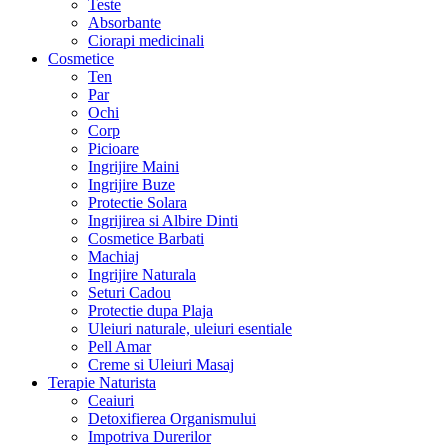
Teste
Absorbante
Ciorapi medicinali
Cosmetice
Ten
Par
Ochi
Corp
Picioare
Ingrijire Maini
Ingrijire Buze
Protectie Solara
Ingrijirea si Albire Dinti
Cosmetice Barbati
Machiaj
Ingrijire Naturala
Seturi Cadou
Protectie dupa Plaja
Uleiuri naturale, uleiuri esentiale
Pell Amar
Creme si Uleiuri Masaj
Terapie Naturista
Ceaiuri
Detoxifierea Organismului
Impotriva Durerilor