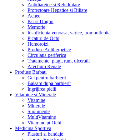
Antidiareice si Rehidratare
Protectoare Hepatice si Biliare
Acnee
Par si Unghii
Memorie
Insuficienta venoasa, varice, tromboflebita
Picaturi de Ochi
Hemoroizi
Produse Antiherpetice
Circulatia periferica
Tratamente, plagi, rani, ulceratii
Afectiuni Renale
Produse Barbati
Gel pentru barbierit
Balsam dupa barbierit
Ingrijirea pielii
Vitamine si Minerale
Vitamine
Minerale
Suplimente
MultiVitamine
Vitamine pt Ochi
Medicina Sportiva
Plasturi si bandaje
Traumatisme locale