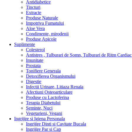
Antidiabetice
Tincturi
Extracte
Produse Naturale
Impotriva Fumatului
Aloe Vera
Condimente, mirodenii
Produse Apicole
Suplimente
Colesterol
Antistres , Tulburari de Somn, Tulburari de Ritm Cardiac
Imunitate
Prostata
Tonifiere Generala
Detoxifierea Organismului
Digestie
Infectii Urinare, Litiaza Renala
Afectiuni Osteoarticulare
Produse cu Lactoferina
Terapia Diabetului
Seminte, Nuci
Vegetarieni, Vegani
Ingrijire si Igiena Personala
Ingrijire Dinti si Cavitate Bucala
Ingrijire Par si Cap