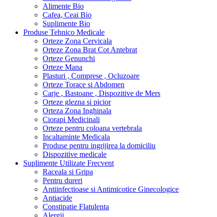
Alimente Bio
Cafea, Ceai Bio
Suplimente Bio
Produse Tehnico Medicale
Orteze Zona Cervicala
Orteze Zona Brat Cot Antebrat
Orteze Genunchi
Orteze Mana
Plasturi , Comprese , Ocluzoare
Orteze Torace si Abdomen
Carje , Bastoane , Dispozitive de Mers
Orteze glezna si picior
Orteza Zona Inghinala
Ciorapi Medicinali
Orteze pentru coloana vertebrala
Incaltaminte Medicala
Produse pentru ingrijirea la domiciliu
Dispozitive medicale
Suplimente Utilizate Frecvent
Raceala si Gripa
Pentru dureri
Antiinfectioase si Antimicotice Ginecologice
Antiacide
Constipatie Flatulenta
Alergii