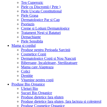
Ten Cuperozic
Piele cu Discromii ( Pete )
Piele Uscata Constitutional
Piele Grasa
Dermatologice Par si Cap
Psoriazis
Creme si Lotiuni Dermatologice
Tratament Negi si Bataturi
Demachiante
Piele Sensibila
Mama si copilul
Produse pentru Perioada Sarcinii
Cosmetice Copii
Dermatologice Copii si Nou Nascuti
Biberoane, Incalzitoare, Sterilizatoare
Mama care Alapteaza
Colici
Dentitie
Vitamine pentru copii
Produse Bio Organice
Uleiuri Bio
Sucuri Bio Organice
Produse dietetice fara gluten
Produse dietetice fara gluten, fara lactoza si colesterol
Produse Cosmetice Organice