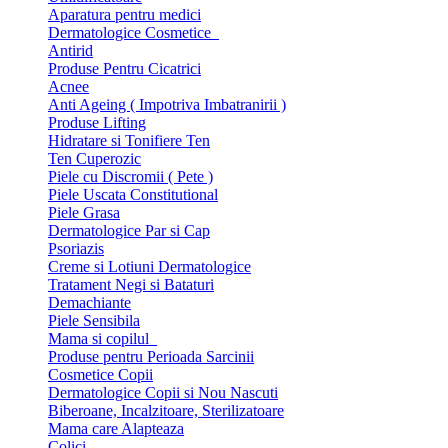
Aparatura pentru medici
Dermatologice Cosmetice
Antirid
Produse Pentru Cicatrici
Acnee
Anti Ageing ( Impotriva Imbatranirii )
Produse Lifting
Hidratare si Tonifiere Ten
Ten Cuperozic
Piele cu Discromii ( Pete )
Piele Uscata Constitutional
Piele Grasa
Dermatologice Par si Cap
Psoriazis
Creme si Lotiuni Dermatologice
Tratament Negi si Bataturi
Demachiante
Piele Sensibila
Mama si copilul
Produse pentru Perioada Sarcinii
Cosmetice Copii
Dermatologice Copii si Nou Nascuti
Biberoane, Incalzitoare, Sterilizatoare
Mama care Alapteaza
Colici