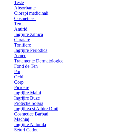
Teste
Absorbante
Ciorapi medicinali
Cosmetice
Ten
Antirid
Ingrijire Zilnica
Curatare
Tonifiere
Ingrijire Periodica
Acnee
Tratamente Dermatologice
Fond de Ten
Par
Ochi
Corp
Picioare
Ingrijire Maini
Ingrijire Buze
Protectie Solara
Ingrijirea si Albire Dinti
Cosmetice Barbati
Machiaj
Ingrijire Naturala
Seturi Cadou