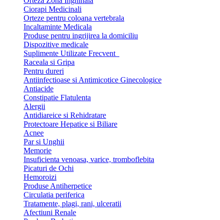
Orteza Zona Inghinala
Ciorapi Medicinali
Orteze pentru coloana vertebrala
Incaltaminte Medicala
Produse pentru ingrijirea la domiciliu
Dispozitive medicale
Suplimente Utilizate Frecvent
Raceala si Gripa
Pentru dureri
Antiinfectioase si Antimicotice Ginecologice
Antiacide
Constipatie Flatulenta
Alergii
Antidiareice si Rehidratare
Protectoare Hepatice si Biliare
Acnee
Par si Unghii
Memorie
Insuficienta venoasa, varice, tromboflebita
Picaturi de Ochi
Hemoroizi
Produse Antiherpetice
Circulatia periferica
Tratamente, plagi, rani, ulceratii
Afectiuni Renale