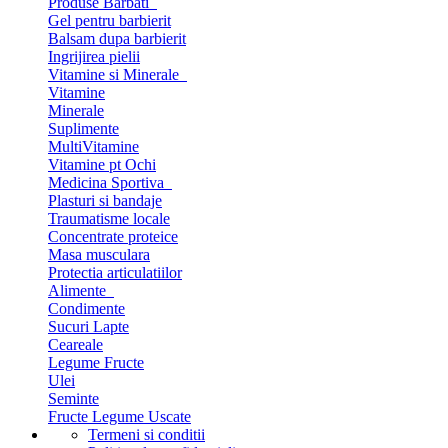
Produse Barbati
Gel pentru barbierit
Balsam dupa barbierit
Ingrijirea pielii
Vitamine si Minerale
Vitamine
Minerale
Suplimente
MultiVitamine
Vitamine pt Ochi
Medicina Sportiva
Plasturi si bandaje
Traumatisme locale
Concentrate proteice
Masa musculara
Protectia articulatiilor
Alimente
Condimente
Sucuri Lapte
Ceareale
Legume Fructe
Ulei
Seminte
Fructe Legume Uscate
Termeni si conditii