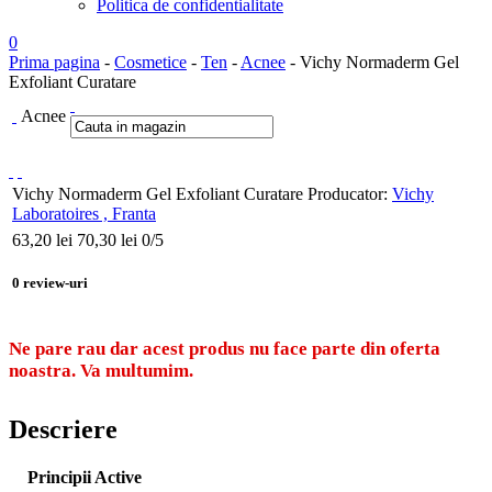
Politica de confidentialitate
0
Prima pagina
-
Cosmetice
-
Ten
-
Acnee
- Vichy Normaderm Gel
Exfoliant Curatare
Acnee
Vichy Normaderm Gel Exfoliant Curatare
Producator:
Vichy
Laboratoires , Franta
63,20
lei
70,30 lei
0
/5
0
review-uri
Ne pare rau dar acest produs nu face parte din oferta
noastra. Va multumim.
Descriere
Principii Active