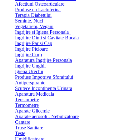
Afectiuni Osteoarticulare
Produse cu Lactoferina
Terapia Diabetului
Seminte, Nuci
Vegetarieni, Vegani
Ingrijire si Igiena Personala
Ingrijire Dinti si Cavitate Bucala
Ingrijire Par si Cap
Ingrijire Picioare
Ingrijire Corp
Aparatura Ingrijire Personala
Ingrijire Unghii
Igiena Urechii
Produse Impotriva Sforaitului
Antiperspirante
Scutece Incontinenta Urinara
Aparatura Medicala
Tensiometre
Termometre
Aparate Glicemie
Aparate aerosoli - Nebulizatoare
Cantare
Truse Sanitare
Teste
Umidificatoare