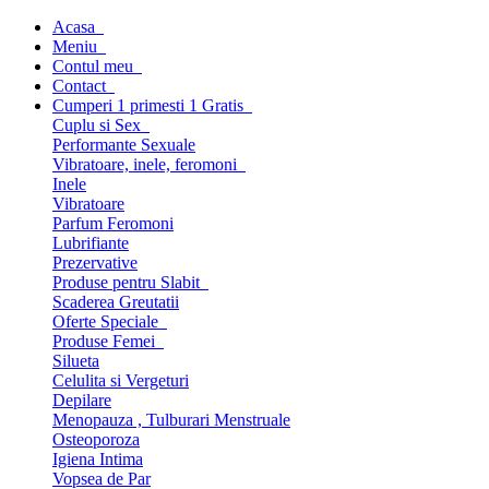
Acasa
Meniu
Contul meu
Contact
Cumperi 1 primesti 1 Gratis
Cuplu si Sex
Performante Sexuale
Vibratoare, inele, feromoni
Inele
Vibratoare
Parfum Feromoni
Lubrifiante
Prezervative
Produse pentru Slabit
Scaderea Greutatii
Oferte Speciale
Produse Femei
Silueta
Celulita si Vergeturi
Depilare
Menopauza , Tulburari Menstruale
Osteoporoza
Igiena Intima
Vopsea de Par