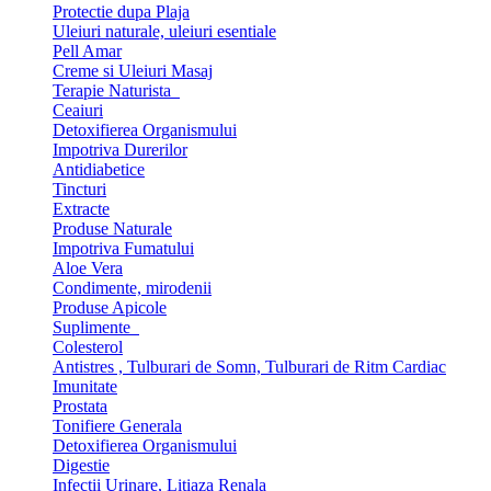
Protectie dupa Plaja
Uleiuri naturale, uleiuri esentiale
Pell Amar
Creme si Uleiuri Masaj
Terapie Naturista
Ceaiuri
Detoxifierea Organismului
Impotriva Durerilor
Antidiabetice
Tincturi
Extracte
Produse Naturale
Impotriva Fumatului
Aloe Vera
Condimente, mirodenii
Produse Apicole
Suplimente
Colesterol
Antistres , Tulburari de Somn, Tulburari de Ritm Cardiac
Imunitate
Prostata
Tonifiere Generala
Detoxifierea Organismului
Digestie
Infectii Urinare, Litiaza Renala