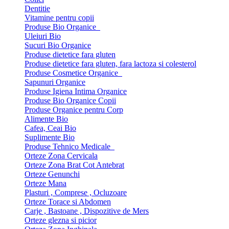
Dentitie
Vitamine pentru copii
Produse Bio Organice
Uleiuri Bio
Sucuri Bio Organice
Produse dietetice fara gluten
Produse dietetice fara gluten, fara lactoza si colesterol
Produse Cosmetice Organice
Sapunuri Organice
Produse Igiena Intima Organice
Produse Bio Organice Copii
Produse Organice pentru Corp
Alimente Bio
Cafea, Ceai Bio
Suplimente Bio
Produse Tehnico Medicale
Orteze Zona Cervicala
Orteze Zona Brat Cot Antebrat
Orteze Genunchi
Orteze Mana
Plasturi , Comprese , Ocluzoare
Orteze Torace si Abdomen
Carje , Bastoane , Dispozitive de Mers
Orteze glezna si picior