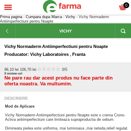
0
Prima pagina
-
Cumpara dupa Marca
-
Vichy
- Vichy Normaderm
Antiimperfectiuni pentru Noapte
VICHY
Vichy Normaderm Antiimperfectiuni pentru Noapte
Producator:
Vichy Laboratoires , Franta
96,10
lei
106,70 lei
0
/5
0
review-uri
Ne pare rau dar acest produs nu face parte din
oferta noastra. Va multumim.
DESCRIERE
Mod de Aplicare
Vichy Normaderm Antiimperfectiuni pentru Noapte este o crema Crono-
Activa antiimperfectiuni care limiteaza supraproductia de sebum.
Dimineata pielea este uniforma, mai luminoasa ,mai neteda,relief regulat.