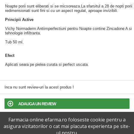
Noapte porii sunt eliberati si se micsoreaza.La sfarsitul a 28 de nopti porii
redimensionati sunt fini si cu un aspect regulat, aproape invizibili.
Principii Active
Vichy Normaderm Antiimperfectiuni pentru Noapte contine Zincadone A si
tehnologie infiltranta.
Tub 50 ml.
Efect
Aplicati seara pe pielea curata si perfect uscata.
Inca nu sunt review-uri la acest produs !
ADAUGA UN REVIEW
Farmacia online efarma.ro foloseste cookie pentru a
TERMENI SI CONDITII
asigura vizitatorilor o cat mai placuta experienta pe site-
ul nostru.