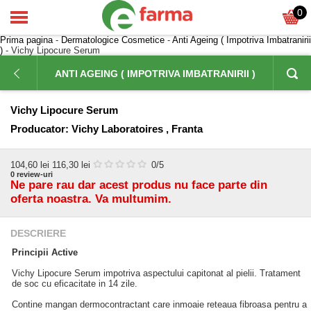
0
Prima pagina
-
Dermatologice Cosmetice
-
Anti Ageing ( Impotriva Imbatranirii
)
- Vichy Lipocure Serum
ANTI AGEING ( IMPOTRIVA IMBATRANIRII )
Vichy Lipocure Serum
Producator:
Vichy Laboratoires , Franta
104,60
lei
116,30 lei
0
/5
0
review-uri
Ne pare rau dar acest produs nu face parte din
oferta noastra. Va multumim.
DESCRIERE
Principii Active
Vichy Lipocure Serum impotriva aspectului capitonat al pielii. Tratament
de soc cu eficacitate in 14 zile.
Contine mangan dermocontractant care inmoaie reteaua fibroasa pentru a