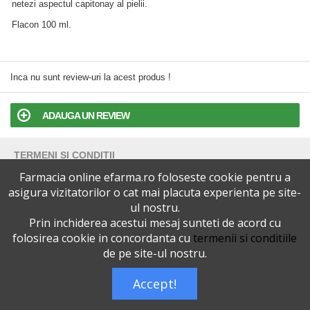
netezi aspectul capitonay al pielii.
Flacon 100 ml.
Inca nu sunt review-uri la acest produs !
ADAUGA UN REVIEW
TERMENI SI CONDITII
Farmacia online efarma.ro foloseste cookie pentru a
POLITICA DE CONFIDENTIALITATE
asigura vizitatorilor o cat mai placuta experienta pe site-
ul nostru.
Prin inchiderea acestui mesaj sunteti de acord cu
VERSIUNEA DESKTOP
folosirea cookie in concordanta cu
termenii si conditiile
de pe site-ul nostru.
Telefoane eFarma:
0727515368
Dreptul de autor © efarma.ro - Toate Drepturile Rezervate.
Accept!