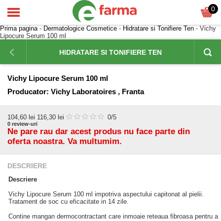
0
Prima pagina
-
Dermatologice Cosmetice
-
Hidratare si Tonifiere Ten
- Vichy
Lipocure Serum 100 ml
HIDRATARE SI TONIFIERE TEN
Vichy Lipocure Serum 100 ml
Producator:
Vichy Laboratoires , Franta
104,60
lei
116,30 lei
0
/5
0
review-uri
Ne pare rau dar acest produs nu face parte din
oferta noastra. Va multumim.
DESCRIERE
Descriere
Vichy Lipocure Serum 100 ml impotriva aspectului capitonat al pielii.
Tratament de soc cu eficacitate in 14 zile.
Contine mangan dermocontractant care inmoaie reteaua fibroasa pentru a