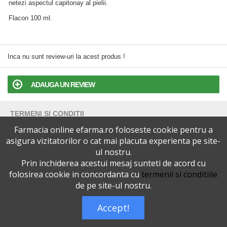
netezi aspectul capitonay al pielii.
Flacon 100 ml.
Inca nu sunt review-uri la acest produs !
ADAUGA UN REVIEW
TERMENI SI CONDITII
Farmacia online efarma.ro foloseste cookie pentru a
POLITICA DE CONFIDENTIALITATE
asigura vizitatorilor o cat mai placuta experienta pe site-
ul nostru.
Prin inchiderea acestui mesaj sunteti de acord cu
VERSIUNEA DESKTOP
folosirea cookie in concordanta cu
termenii si conditiile
de pe site-ul nostru.
Telefoane eFarma:
0727515368
Dreptul de autor © efarma.ro - Toate Drepturile Rezervate.
Accept!