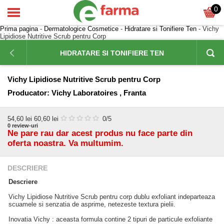
0
Prima pagina
-
Dermatologice Cosmetice
-
Hidratare si Tonifiere Ten
- Vichy
Lipidiose Nutritive Scrub pentru Corp
HIDRATARE SI TONIFIERE TEN
Vichy Lipidiose Nutritive Scrub pentru Corp
Producator:
Vichy Laboratoires , Franta
54,60
lei
60,60 lei
0
/5
0
review-uri
Ne pare rau dar acest produs nu face parte din
oferta noastra. Va multumim.
DESCRIERE
Descriere
Vichy Lipidiose Nutritive Scrub pentru corp dublu exfoliant indeparteaza
scuamele si senzatia de asprime, netezeste textura pielii.
Inovatia Vichy : aceasta formula contine 2 tipuri de particule exfoliante