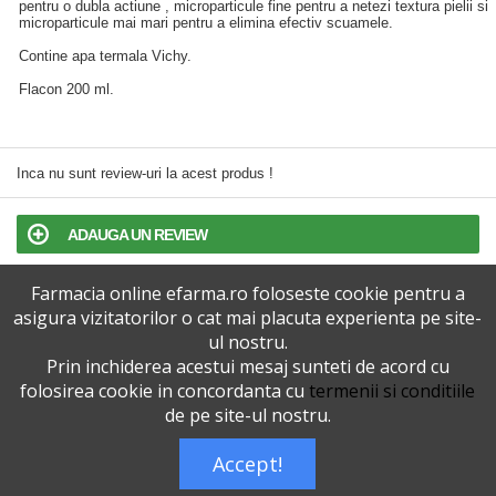
pentru o dubla actiune , microparticule fine pentru a netezi textura pielii si
microparticule mai mari pentru a elimina efectiv scuamele.
Contine apa termala Vichy.
Flacon 200 ml.
Inca nu sunt review-uri la acest produs !
ADAUGA UN REVIEW
Farmacia online efarma.ro foloseste cookie pentru a
TERMENI SI CONDITII
asigura vizitatorilor o cat mai placuta experienta pe site-
ul nostru.
POLITICA DE CONFIDENTIALITATE
Prin inchiderea acestui mesaj sunteti de acord cu
folosirea cookie in concordanta cu
termenii si conditiile
VERSIUNEA DESKTOP
de pe site-ul nostru.
Accept!
Telefoane eFarma:
0727515368
Dreptul de autor © efarma.ro - Toate Drepturile Rezervate.