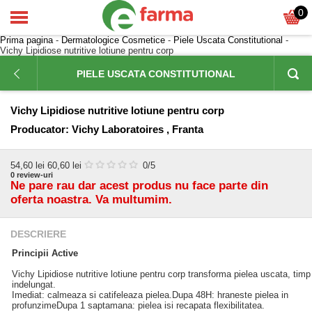
0
Prima pagina
-
Dermatologice Cosmetice
-
Piele Uscata Constitutional
-
Vichy Lipidiose nutritive lotiune pentru corp
PIELE USCATA CONSTITUTIONAL
Vichy Lipidiose nutritive lotiune pentru corp
Producator:
Vichy Laboratoires , Franta
54,60
lei
60,60 lei
0
/5
0
review-uri
Ne pare rau dar acest produs nu face parte din
oferta noastra. Va multumim.
DESCRIERE
Principii Active
Vichy Lipidiose nutritive lotiune pentru corp transforma pielea uscata, timp
indelungat.
Imediat: calmeaza si catifeleaza pielea.Dupa 48H: hraneste pielea in
profunzimeDupa 1 saptamana: pielea isi recapata flexibilitatea.