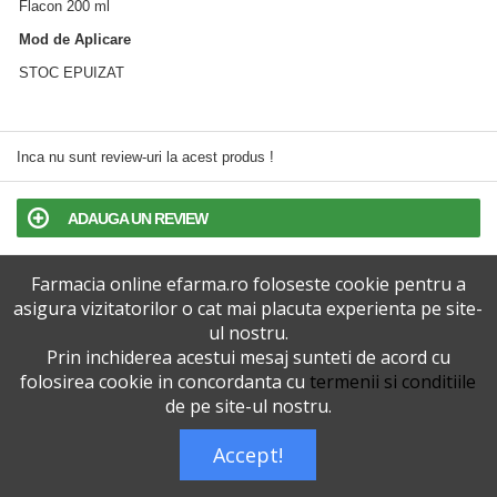
Flacon 200 ml
Mod de Aplicare
STOC EPUIZAT
Inca nu sunt review-uri la acest produs !
ADAUGA UN REVIEW
Farmacia online efarma.ro foloseste cookie pentru a
TERMENI SI CONDITII
asigura vizitatorilor o cat mai placuta experienta pe site-
ul nostru.
POLITICA DE CONFIDENTIALITATE
Prin inchiderea acestui mesaj sunteti de acord cu
folosirea cookie in concordanta cu
termenii si conditiile
VERSIUNEA DESKTOP
de pe site-ul nostru.
Accept!
Telefoane eFarma:
0727515368
Dreptul de autor © efarma.ro - Toate Drepturile Rezervate.